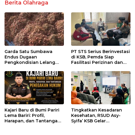
Berita Olahraga
Garda Satu Sumbawa
PT STS Serius Berinvestasi
Endus Dugaan
di KSB, Pemda Siap
Pengkondisian Lelang
Fasilitasi Perizinan dan
dan Manipulasi Asal-Usul
Pastikan Kepatuhan
Benih Bawang Merah
Regulasi
senilai Rp 7,5 Miliar
Kajari Baru di Bumi Pariri
Tingkatkan Kesadaran
Lema Bariri: Profil,
Kesehatan, RSUD Asy-
Harapan, dan Tantangan
Syifa’ KSB Gelar
Penegakan Hukum
Penyuluhan Diabetes
Melitus pada Lansia