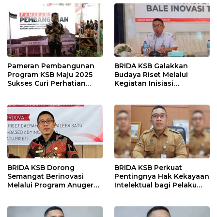
Desa
Pameran Pembangunan
BRIDA KSB Galakkan
Program KSB Maju 2025
Budaya Riset Melalui
Sukses Curi Perhatian
Kegiatan Inisiasi
Publik
Penelitian Daerah
BRIDA KSB Dorong
BRIDA KSB Perkuat
Semangat Berinovasi
Pentingnya Hak Kekayaan
Melalui Program Anugerah
Intelektual bagi Pelaku
Inovasi Daerah
Inovasi Daerah