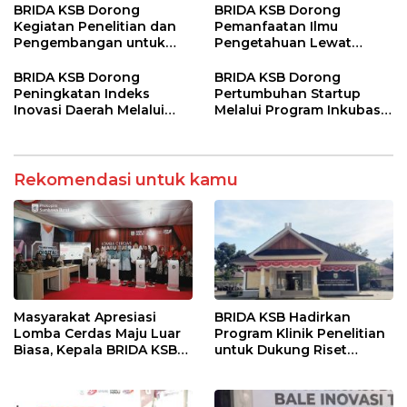
BRIDA KSB Dorong
BRIDA KSB Dorong
Kegiatan Penelitian dan
Pemanfaatan Ilmu
Pengembangan untuk
Pengetahuan Lewat
Perkuat Daya Saing
Program Diseminasi Hasil
Daerah
Riset
BRIDA KSB Dorong
BRIDA KSB Dorong
Peningkatan Indeks
Pertumbuhan Startup
Inovasi Daerah Melalui
Melalui Program Inkubasi
Program Strategis dan
Bisnis
Kolaboratif
Rekomendasi untuk kamu
Masyarakat Apresiasi
BRIDA KSB Hadirkan
Lomba Cerdas Maju Luar
Program Klinik Penelitian
Biasa, Kepala BRIDA KSB
untuk Dukung Riset
Tegaskan Komitmen
Berkualitas di Daerah
Penguatan Kapasitas
Desa