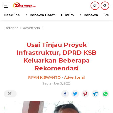
Haedline
Sumbawa Barat
Hukrim
Sumbawa
Peri
Langsung
Beranda
Advertorial
ke
konten
Usai Tinjau Proyek
Infrastruktur, DPRD KSB
Keluarkan Beberapa
Rekomendasi
RIYAN KISWANTO
-
Advertorial
September 5, 2025