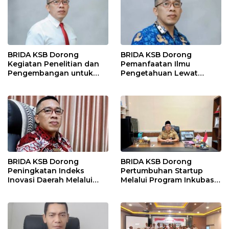
BRIDA KSB Dorong
BRIDA KSB Dorong
Kegiatan Penelitian dan
Pemanfaatan Ilmu
Pengembangan untuk
Pengetahuan Lewat
Perkuat Daya Saing
Program Diseminasi Hasil
Daerah
Riset
BRIDA KSB Dorong
BRIDA KSB Dorong
Peningkatan Indeks
Pertumbuhan Startup
Inovasi Daerah Melalui
Melalui Program Inkubasi
Program Strategis dan
Bisnis
Kolaboratif