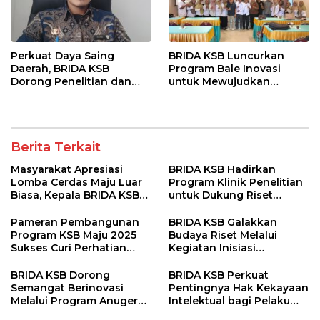
Perkuat Daya Saing
BRIDA KSB Luncurkan
Daerah, BRIDA KSB
Program Bale Inovasi
Dorong Penelitian dan
untuk Mewujudkan
Pengembangan
Ekosistem Riset Unggul
dan Berdaya Saing
Berita Terkait
Masyarakat Apresiasi
BRIDA KSB Hadirkan
Lomba Cerdas Maju Luar
Program Klinik Penelitian
Biasa, Kepala BRIDA KSB
untuk Dukung Riset
Tegaskan Komitmen
Berkualitas di Daerah
Penguatan Kapasitas
Pameran Pembangunan
BRIDA KSB Galakkan
Desa
Program KSB Maju 2025
Budaya Riset Melalui
Sukses Curi Perhatian
Kegiatan Inisiasi
Publik
Penelitian Daerah
BRIDA KSB Dorong
BRIDA KSB Perkuat
Semangat Berinovasi
Pentingnya Hak Kekayaan
Melalui Program Anugerah
Intelektual bagi Pelaku
Inovasi Daerah
Inovasi Daerah