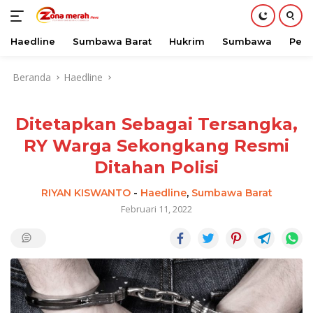
Haedline
Sumbawa Barat
Hukrim
Sumbawa
Peri
Langsung
Beranda
Haedline
ke
konten
Ditetapkan Sebagai Tersangka,
RY Warga Sekongkang Resmi
Ditahan Polisi
RIYAN KISWANTO
-
Haedline
,
Sumbawa Barat
Februari 11, 2022