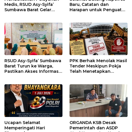
Medis, RSUD Asy-Syifa’
Baru, Catatan dan
Sumbawa Barat Gelar
Harapan untuk Penguatan
Sosialisasi dan Edukasi
Polres Sumbawa Barat
Kesehatan di Taliwang
RSUD Asy-Syifa’ Sumbawa
PPK Berhak Menolak Hasil
Barat Turun ke Warga,
Tender Meskipun Pokja
Pastikan Akses Informasi
Telah Menetapkan
Kesehatan Transparan
Pemenang
Ucapan Selamat
ORGANDA KSB Desak
Memperingati Hari
Pemerintah dan ASDP