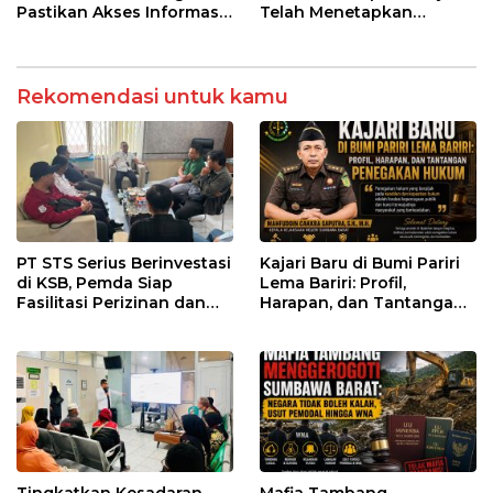
Pastikan Akses Informasi
Telah Menetapkan
Kesehatan Transparan
Pemenang
Rekomendasi untuk kamu
PT STS Serius Berinvestasi
Kajari Baru di Bumi Pariri
di KSB, Pemda Siap
Lema Bariri: Profil,
Fasilitasi Perizinan dan
Harapan, dan Tantangan
Pastikan Kepatuhan
Penegakan Hukum
Regulasi