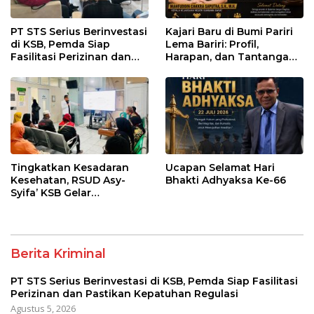
PT STS Serius Berinvestasi
Kajari Baru di Bumi Pariri
di KSB, Pemda Siap
Lema Bariri: Profil,
Fasilitasi Perizinan dan
Harapan, dan Tantangan
Pastikan Kepatuhan
Penegakan Hukum
Regulasi
Tingkatkan Kesadaran
Ucapan Selamat Hari
Kesehatan, RSUD Asy-
Bhakti Adhyaksa Ke-66
Syifa’ KSB Gelar
Penyuluhan Diabetes
Melitus pada Lansia
Berita Kriminal
PT STS Serius Berinvestasi di KSB, Pemda Siap Fasilitasi
Perizinan dan Pastikan Kepatuhan Regulasi
Agustus 5, 2026