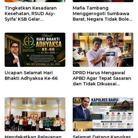
Tingkatkan Kesadaran
Mafia Tambang
Kesehatan, RSUD Asy-
Menggerogoti Sumbawa
Syifa’ KSB Gelar
Barat, Negara Tidak Boleh
Penyuluhan Diabetes
Kalah, Usut Pemodal
Melitus pada Lansia
hingga WNA
Ucapan Selamat Hari
DPRD Harus Mengawal
Bhakti Adhyaksa Ke-66
APBD Agar Tepat Sasaran
dan Tidak Dikuasai
Kepentingan Kelompok
Tertentu
Mendekatkan Pelayanan
Selamat Datang Kapolres