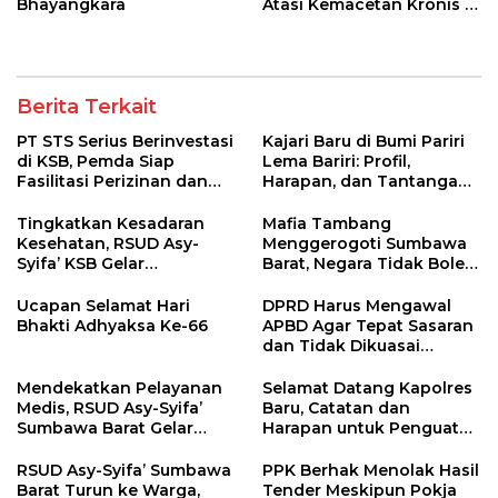
Bhayangkara
Atasi Kemacetan Kronis di
Pelabuhan Poto Tano
Berita Terkait
PT STS Serius Berinvestasi
Kajari Baru di Bumi Pariri
di KSB, Pemda Siap
Lema Bariri: Profil,
Fasilitasi Perizinan dan
Harapan, dan Tantangan
Pastikan Kepatuhan
Penegakan Hukum
Regulasi
Tingkatkan Kesadaran
Mafia Tambang
Kesehatan, RSUD Asy-
Menggerogoti Sumbawa
Syifa’ KSB Gelar
Barat, Negara Tidak Boleh
Penyuluhan Diabetes
Kalah, Usut Pemodal
Melitus pada Lansia
hingga WNA
Ucapan Selamat Hari
DPRD Harus Mengawal
Bhakti Adhyaksa Ke-66
APBD Agar Tepat Sasaran
dan Tidak Dikuasai
Kepentingan Kelompok
Tertentu
Mendekatkan Pelayanan
Selamat Datang Kapolres
Medis, RSUD Asy-Syifa’
Baru, Catatan dan
Sumbawa Barat Gelar
Harapan untuk Penguatan
Sosialisasi dan Edukasi
Polres Sumbawa Barat
Kesehatan di Taliwang
RSUD Asy-Syifa’ Sumbawa
PPK Berhak Menolak Hasil
Barat Turun ke Warga,
Tender Meskipun Pokja