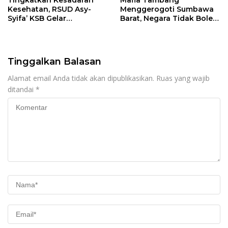
Tingkatkan Kesadaran
Mafia Tambang
Kesehatan, RSUD Asy-
Menggerogoti Sumbawa
Syifa’ KSB Gelar
Barat, Negara Tidak Boleh
Penyuluhan Diabetes
Kalah, Usut Pemodal
Melitus pada Lansia
hingga WNA
Tinggalkan Balasan
Alamat email Anda tidak akan dipublikasikan.
Ruas yang wajib
ditandai
*