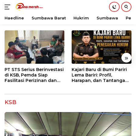
Haedline
Sumbawa Barat
Hukrim
Sumbawa
Peri
Langsung
ke
konten
«
»
PT STS Serius Berinvestasi
Kajari Baru di Bumi Pariri
di KSB, Pemda Siap
Lema Bariri: Profil,
Fasilitasi Perizinan dan
Harapan, dan Tantangan
Pastikan Kepatuhan
Penegakan Hukum
Regulasi
KSB