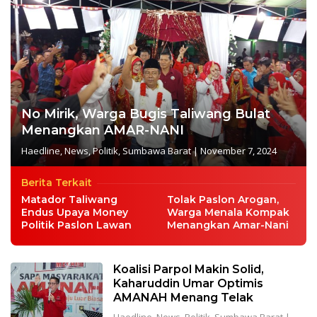
No Mirik, Warga Bugis Taliwang Bulat
Menangkan AMAR-NANI
Haedline
,
News
,
Politik
,
Sumbawa Barat
|
November 7, 2024
Berita Terkait
Matador Taliwang
Tolak Paslon Arogan,
Endus Upaya Money
Warga Menala Kompak
Politik Paslon Lawan
Menangkan Amar-Nani
Koalisi Parpol Makin Solid,
Kaharuddin Umar Optimis
AMANAH Menang Telak