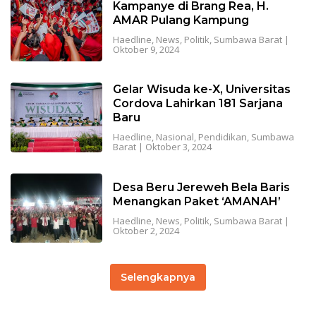
Kampanye di Brang Rea, H.
AMAR Pulang Kampung
Haedline
,
News
,
Politik
,
Sumbawa Barat
|
Oktober 9, 2024
Gelar Wisuda ke-X, Universitas
Cordova Lahirkan 181 Sarjana
Baru
Haedline
,
Nasional
,
Pendidikan
,
Sumbawa
Barat
|
Oktober 3, 2024
Desa Beru Jereweh Bela Baris
Menangkan Paket ‘AMANAH’
Haedline
,
News
,
Politik
,
Sumbawa Barat
|
Oktober 2, 2024
Selengkapnya