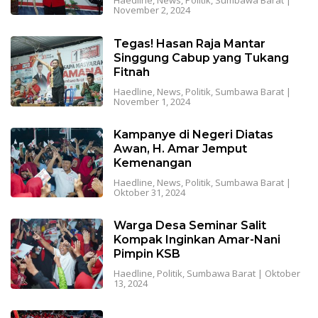
Haedline
,
News
,
Politik
,
Sumbawa Barat
|
November 2, 2024
Tegas! Hasan Raja Mantar
Singgung Cabup yang Tukang
Fitnah
Haedline
,
News
,
Politik
,
Sumbawa Barat
|
November 1, 2024
Kampanye di Negeri Diatas
Awan, H. Amar Jemput
Kemenangan
Haedline
,
News
,
Politik
,
Sumbawa Barat
|
Oktober 31, 2024
Warga Desa Seminar Salit
Kompak Inginkan Amar-Nani
Pimpin KSB
Haedline
,
Politik
,
Sumbawa Barat
|
Oktober
13, 2024