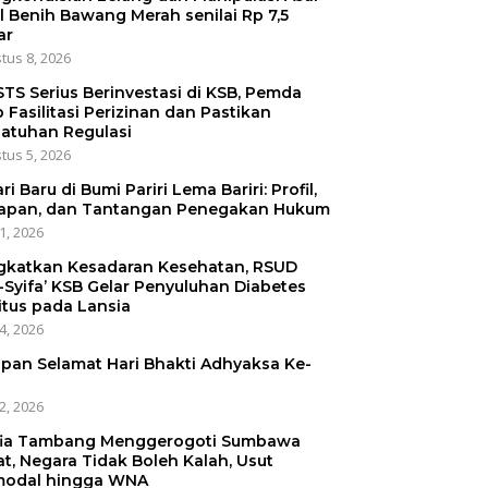
l Benih Bawang Merah senilai Rp 7,5
ar
tus 8, 2026
STS Serius Berinvestasi di KSB, Pemda
p Fasilitasi Perizinan dan Pastikan
atuhan Regulasi
tus 5, 2026
ri Baru di Bumi Pariri Lema Bariri: Profil,
apan, dan Tantangan Penegakan Hukum
31, 2026
gkatkan Kesadaran Kesehatan, RSUD
-Syifa’ KSB Gelar Penyuluhan Diabetes
itus pada Lansia
24, 2026
pan Selamat Hari Bhakti Adhyaksa Ke-
22, 2026
ia Tambang Menggerogoti Sumbawa
at, Negara Tidak Boleh Kalah, Usut
odal hingga WNA