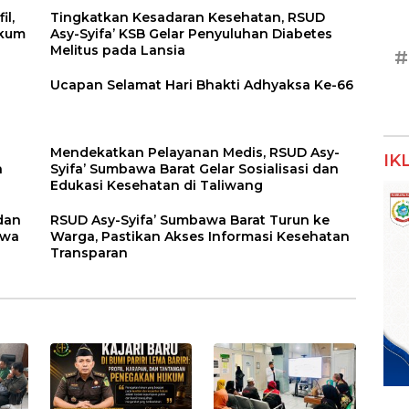
il,
Tingkatkan Kesadaran Kesehatan, RSUD
ukum
Asy-Syifa’ KSB Gelar Penyuluhan Diabetes
Melitus pada Lansia
#
a
Ucapan Selamat Hari Bhakti Adhyaksa Ke-66
Mendekatkan Pelayanan Medis, RSUD Asy-
IK
n
Syifa’ Sumbawa Barat Gelar Sosialisasi dan
Edukasi Kesehatan di Taliwang
dan
RSUD Asy-Syifa’ Sumbawa Barat Turun ke
awa
Warga, Pastikan Akses Informasi Kesehatan
Transparan