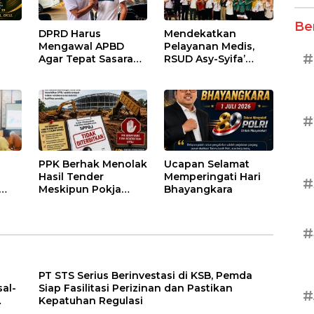
Be
DPRD Harus
Mendekatkan
Mengawal APBD
Pelayanan Medis,
#
Agar Tepat Sasaran
RSUD Asy-Syifa’
dan Tidak Dikuasai
Sumbawa Barat
Kepentingan
Gelar Sosialisasi dan
Kelompok Tertentu
Edukasi Kesehatan
di Taliwang
#
PPK Berhak Menolak
Ucapan Selamat
Hasil Tender
Memperingati Hari
#
Meskipun Pokja
Bhayangkara
Telah Menetapkan
atan
Pemenang
#
PT STS Serius Berinvestasi di KSB, Pemda
al-
Siap Fasilitasi Perizinan dan Pastikan
#
Kepatuhan Regulasi