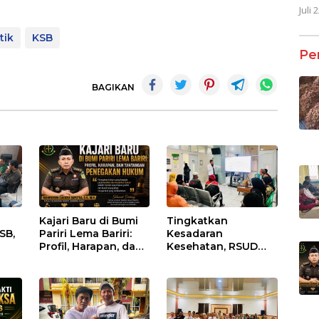
Juli 
tik
KSB
Pe
BAGIKAN
Kajari Baru di Bumi
Tingkatkan
SB,
Pariri Lema Bariri:
Kesadaran
Profil, Harapan, dan
Kesehatan, RSUD
nan
Tantangan
Asy-Syifa’ KSB Gelar
Penegakan Hukum
Penyuluhan
lasi
Diabetes Melitus
pada Lansia