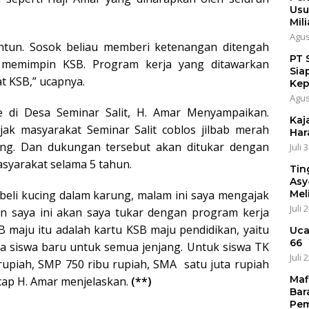
Usu
Mili
Agus
antun. Sosok beliau memberi ketenangan ditengah
PT 
 memimpin KSB. Program kerja yang ditawarkan
Sia
 KSB,” ucapnya.
Kep
Agus
e di Desa Seminar Salit, H. Amar Menyampaikan.
Kaja
jak masyarakat Seminar Salit coblos jilbab merah
Har
ng. Dan dukungan tersebut akan ditukar dengan
Juli 
syarakat selama 5 tahun.
Tin
Asy
Mel
 beli kucing dalam karung, malam ini saya mengajak
Juli 
 saya ini akan saya tukar dengan program kerja
SB maju itu adalah kartu KSB maju pendidikan, yaitu
Uca
66
 siswa baru untuk semua jenjang. Untuk siswa TK
Juli 
 rupiah, SMP 750 ribu rupiah, SMA satu juta rupiah
Maf
cap H. Amar menjelaskan.
(**)
Bar
Pem