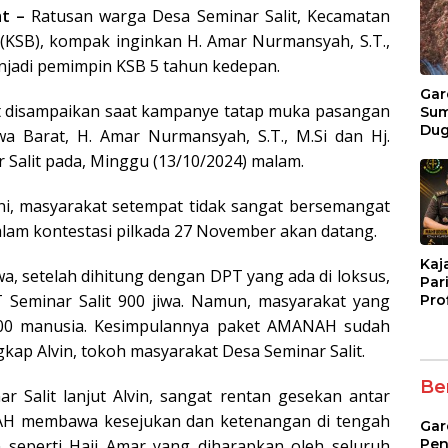
t –
Ratusan warga Desa Seminar Salit, Kecamatan
KSB), kompak inginkan H. Amar Nurmansyah, S.T.,
menjadi pemimpin KSB 5 tahun kedepan.
Gar
t disampaikan saat kampanye tatap muka pasangan
Su
Du
a Barat, H. Amar Nurmansyah, S.T., M.Si dan Hj.
Pen
ar Salit pada, Minggu (13/10/2024) malam.
Lel
Man
Ben
ini, masyarakat setempat tidak sangat bersemangat
Mer
m kontestasi pilkada 27 November akan datang.
Mili
Kaj
wa, setelah dihitung dengan DPT yang ada di loksus,
Pari
 Seminar Salit 900 jiwa. Namun, masyarakat yang
Pro
Tan
i 400 manusia. Kesimpulannya paket AMANAH sudah
Pen
gkap Alvin, tokoh masyarakat Desa Seminar Salit.
Ber
ar Salit lanjut Alvin, sangat rentan gesekan antar
H membawa kesejukan dan ketenangan di tengah
Gar
Pen
 seperti Haji Amar yang diharapkan oleh seluruh