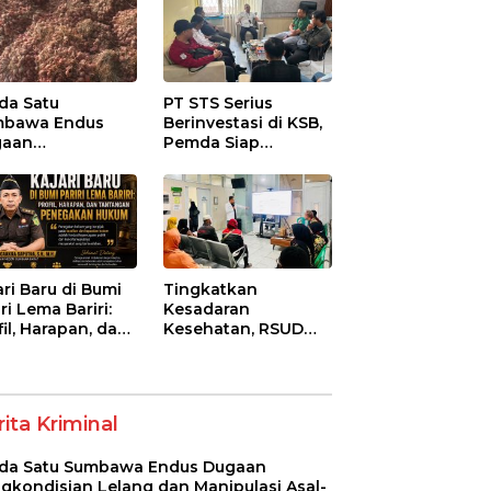
da Satu
PT STS Serius
mbawa Endus
Berinvestasi di KSB,
gaan
Pemda Siap
gkondisian
Fasilitasi Perizinan
ang dan
dan Pastikan
ipulasi Asal-Usul
Kepatuhan Regulasi
ih Bawang
ah senilai Rp 7,5
ar
ari Baru di Bumi
Tingkatkan
ri Lema Bariri:
Kesadaran
fil, Harapan, dan
Kesehatan, RSUD
tangan
Asy-Syifa’ KSB Gelar
egakan Hukum
Penyuluhan
Diabetes Melitus
pada Lansia
ita Kriminal
da Satu Sumbawa Endus Dugaan
gkondisian Lelang dan Manipulasi Asal-