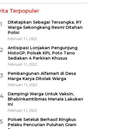
rita Terpopuler
Ditetapkan Sebagai Tersangka, RY
1
Warga Sekongkang Resmi Ditahan
Polisi
Februari 11, 2022
Antisipasi Lonjakan Pengunjung
2
MotoGP, Polsek KPL Poto Tano
Sediakan 4 Parkiran Khusus
Februari 11, 2022
Pembangunan Alfamart di Desa
3
Marga Karya Ditolak Warga
Februari 11, 2022
Dampingi Warga Untuk Vaksin,
4
Bhabinkamtibmas Menala Lakukan
Ini
Februari 11, 2022
Polsek Seteluk Berhasil Ringkus
5
Pelaku Pencurian Puluhan Gram