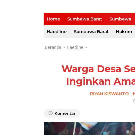
Home
Sumbawa Barat
Sumbawa
Haedline
Sumbawa Barat
Hukrim
Beranda
Haedline
Warga Desa Se
Inginkan Ama
RIYAN KISWANTO
-
O
Komentar