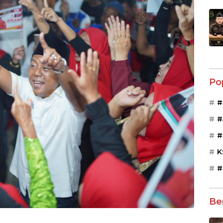
Po
#
#
#
K
#
Be