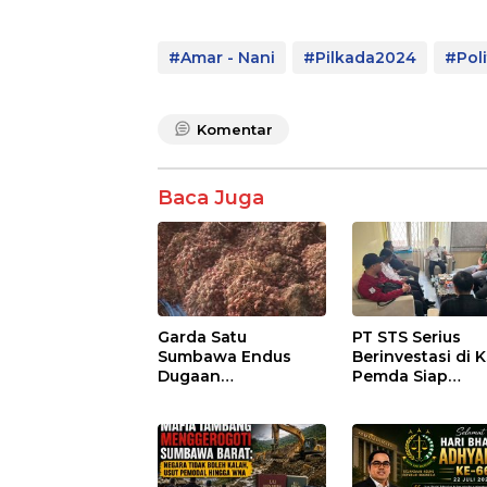
#Amar - Nani
#Pilkada2024
#Poli
Komentar
Baca Juga
Garda Satu
PT STS Serius
Sumbawa Endus
Berinvestasi di K
Dugaan
Pemda Siap
Pengkondisian
Fasilitasi Perizi
Lelang dan
dan Pastikan
Manipulasi Asal-Usul
Kepatuhan Regu
Benih Bawang
Merah senilai Rp 7,5