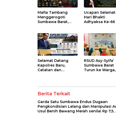
Miliar
Mafia Tambang
Ucapan Selamat
Menggerogoti
Hari Bhakti
Sumbawa Barat,
Adhyaksa Ke-66
Negara Tidak Boleh
Kalah, Usut Pemodal
hingga WNA
Selamat Datang
RSUD Asy-Syifa’
Kapolres Baru,
Sumbawa Barat
Catatan dan
Turun ke Warga,
Harapan untuk
Pastikan Akses
Penguatan Polres
Informasi Keseh
Sumbawa Barat
Transparan
Berita Terkait
Garda Satu Sumbawa Endus Dugaan
Pengkondisian Lelang dan Manipulasi As
Usul Benih Bawang Merah senilai Rp 7,5
Miliar