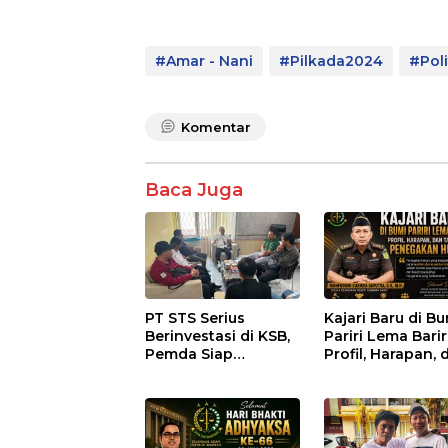
#Amar - Nani
#Pilkada2024
#Poli
Komentar
Baca Juga
PT STS Serius
Kajari Baru di B
Berinvestasi di KSB,
Pariri Lema Bariri
Pemda Siap
Profil, Harapan, 
Fasilitasi Perizinan
Tantangan
dan Pastikan
Penegakan Huk
Kepatuhan Regulasi