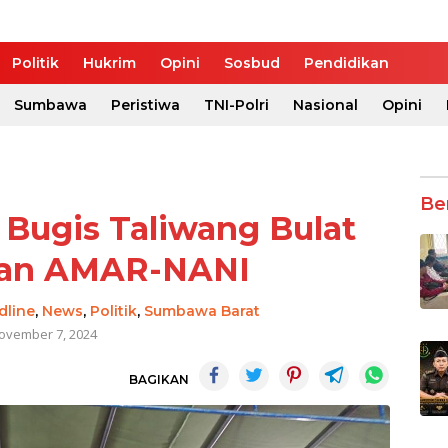
Politik
Hukrim
Opini
Sosbud
Pendidikan
Sumbawa
Peristiwa
TNI-Polri
Nasional
Opini
Be
 Bugis Taliwang Bulat
an AMAR-NANI
dline
,
News
,
Politik
,
Sumbawa Barat
ovember 7, 2024
BAGIKAN