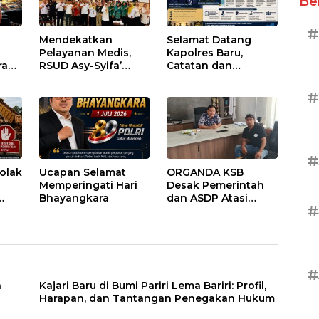
Be
#
Mendekatkan
Selamat Datang
Pelayanan Medis,
Kapolres Baru,
ran
RSUD Asy-Syifa’
Catatan dan
sai
Sumbawa Barat
Harapan untuk
Gelar Sosialisasi dan
Penguatan Polres
#
ntu
Edukasi Kesehatan
Sumbawa Barat
di Taliwang
#
olak
Ucapan Selamat
ORGANDA KSB
Memperingati Hari
Desak Pemerintah
Bhayangkara
dan ASDP Atasi
#
an
Kemacetan Kronis di
Pelabuhan Poto
Tano
#
a
Kajari Baru di Bumi Pariri Lema Bariri: Profil,
Harapan, dan Tantangan Penegakan Hukum