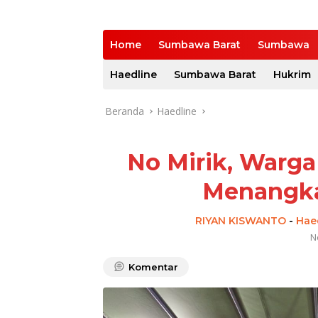
Home
Sumbawa Barat
Sumbawa
Haedline
Sumbawa Barat
Hukrim
Beranda
Haedline
No Mirik, Warga
Menangk
RIYAN KISWANTO
-
Hae
N
Komentar