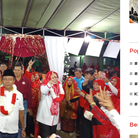
Po
#
#
#
K
#
Be