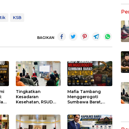
Pe
tik
KSB
BAGIKAN
umi
Tingkatkan
Mafia Tambang
:
Kesadaran
Menggerogoti
dan
Kesehatan, RSUD
Sumbawa Barat,
Asy-Syifa’ KSB Gelar
Negara Tidak Boleh
um
Penyuluhan
Kalah, Usut Pemodal
Diabetes Melitus
hingga WNA
pada Lansia