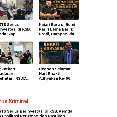
STS Serius
Kajari Baru di Bumi
investasi di KSB,
Pariri Lema Bariri:
da Siap
Profil, Harapan, dan
litasi Perizinan
Tantangan
 Pastikan
Penegakan Hukum
atuhan Regulasi
gkatkan
Ucapan Selamat
adaran
Hari Bhakti
ehatan, RSUD
Adhyaksa Ke-66
-Syifa’ KSB Gelar
yuluhan
betes Melitus
a Lansia
ita Kriminal
STS Serius Berinvestasi di KSB, Pemda
p Fasilitasi Perizinan dan Pastikan