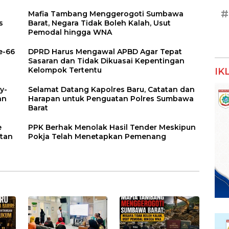
#
Mafia Tambang Menggerogoti Sumbawa
s
Barat, Negara Tidak Boleh Kalah, Usut
Pemodal hingga WNA
e-66
DPRD Harus Mengawal APBD Agar Tepat
Sasaran dan Tidak Dikuasai Kepentingan
Kelompok Tertentu
IK
y-
Selamat Datang Kapolres Baru, Catatan dan
an
Harapan untuk Penguatan Polres Sumbawa
Barat
e
PPK Berhak Menolak Hasil Tender Meskipun
atan
Pokja Telah Menetapkan Pemenang