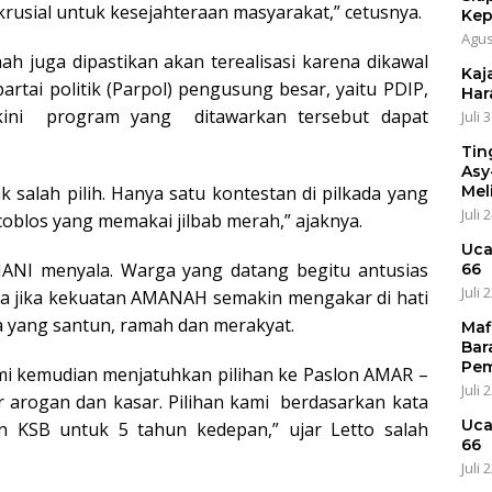
rusial untuk kesejahteraan masyarakat,” cetusnya.
Kep
Agus
 juga dipastikan akan terealisasi karena dikawal
Kaja
tai politik (Parpol) pengusung besar, yaitu PDIP,
Har
akini program yang ditawarkan tersebut dapat
Juli 
Tin
Asy
Mel
k salah pilih. Hanya satu kontestan di pilkada yang
Juli 
oblos yang memakai jilbab merah,” ajaknya.
Uca
NANI menyala. Warga yang datang begitu antusias
66
Juli 
nda jika kekuatan AMANAH semakin mengakar di hati
a yang santun, ramah dan merakyat.
Maf
Bar
Pem
ami kemudian menjatuhkan pilihan ke Paslon AMAR –
Juli 
 arogan dan kasar. Pilihan kami berdasarkan kata
Uca
n KSB untuk 5 tahun kedepan,” ujar Letto salah
66
Juli 