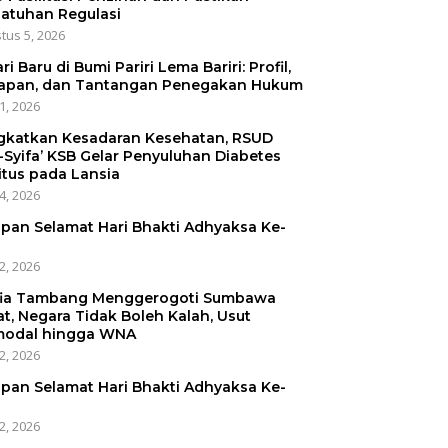
atuhan Regulasi
tus 5, 2026
ri Baru di Bumi Pariri Lema Bariri: Profil,
apan, dan Tantangan Penegakan Hukum
31, 2026
gkatkan Kesadaran Kesehatan, RSUD
-Syifa’ KSB Gelar Penyuluhan Diabetes
itus pada Lansia
24, 2026
pan Selamat Hari Bhakti Adhyaksa Ke-
22, 2026
ia Tambang Menggerogoti Sumbawa
at, Negara Tidak Boleh Kalah, Usut
odal hingga WNA
22, 2026
pan Selamat Hari Bhakti Adhyaksa Ke-
22, 2026