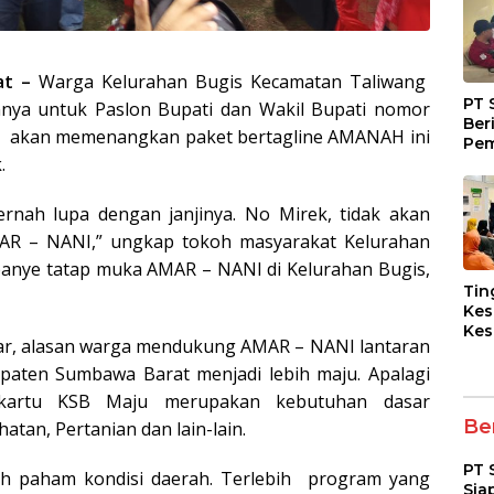
at –
Warga Kelurahan Bugis Kecamatan Taliwang
PT 
ya untuk Paslon Bupati dan Wakil Bupati nomor
Ber
m akan memenangkan paket bertagline AMANAH ini
Pem
.
Fasi
dan
Kep
rnah lupa dengan janjinya. No Mirek, tidak akan
AMAR – NANI,” ungkap tokoh masyarakat Kelurahan
panye tatap muka AMAR – NANI di Kelurahan Bugis,
Tin
Kes
Kes
jar, alasan warga mendukung AMAR – NANI lantaran
Asy
Pen
paten Sumbawa Barat menjadi lebih maju. Apalagi
Dia
 kartu KSB Maju merupakan kebutuhan dasar
pad
Ber
atan, Pertanian dan lain-lain.
PT 
ih paham kondisi daerah. Terlebih program yang
Sia