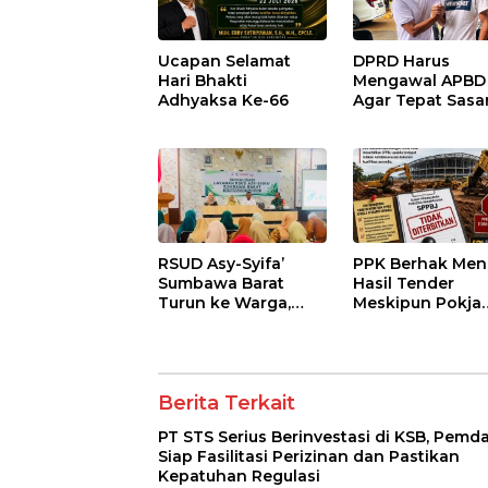
Ucapan Selamat
DPRD Harus
Hari Bhakti
Mengawal APBD
Adhyaksa Ke-66
Agar Tepat Sasa
dan Tidak Dikua
Kepentingan
Kelompok Terte
RSUD Asy-Syifa’
PPK Berhak Men
Sumbawa Barat
Hasil Tender
Turun ke Warga,
Meskipun Pokja
Pastikan Akses
Telah Menetapk
Informasi Kesehatan
Pemenang
Transparan
Berita Terkait
PT STS Serius Berinvestasi di KSB, Pemd
Siap Fasilitasi Perizinan dan Pastikan
Kepatuhan Regulasi