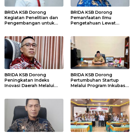
BRIDA KSB Dorong
BRIDA KSB Dorong
Kegiatan Penelitian dan
Pemanfaatan Ilmu
Pengembangan untuk
Pengetahuan Lewat
Perkuat Daya Saing
Program Diseminasi Hasil
Daerah
Riset
BRIDA KSB Dorong
BRIDA KSB Dorong
Peningkatan Indeks
Pertumbuhan Startup
Inovasi Daerah Melalui
Melalui Program Inkubasi
Program Strategis dan
Bisnis
Kolaboratif