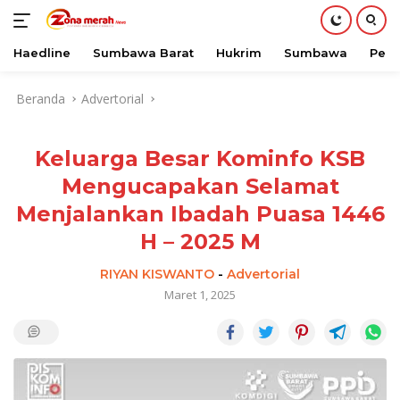
Haedline
Sumbawa Barat
Hukrim
Sumbawa
Peri
Langsung
Beranda
Advertorial
ke
konten
Keluarga Besar Kominfo KSB
Mengucapakan Selamat
Menjalankan Ibadah Puasa 1446
H – 2025 M
RIYAN KISWANTO
-
Advertorial
Maret 1, 2025