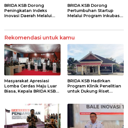
Daerah
Riset
BRIDA KSB Dorong
BRIDA KSB Dorong
Peningkatan Indeks
Pertumbuhan Startup
Inovasi Daerah Melalui
Melalui Program Inkubasi
Program Strategis dan
Bisnis
Kolaboratif
Rekomendasi untuk kamu
Masyarakat Apresiasi
BRIDA KSB Hadirkan
Lomba Cerdas Maju Luar
Program Klinik Penelitian
Biasa, Kepala BRIDA KSB
untuk Dukung Riset
Tegaskan Komitmen
Berkualitas di Daerah
Penguatan Kapasitas
Desa