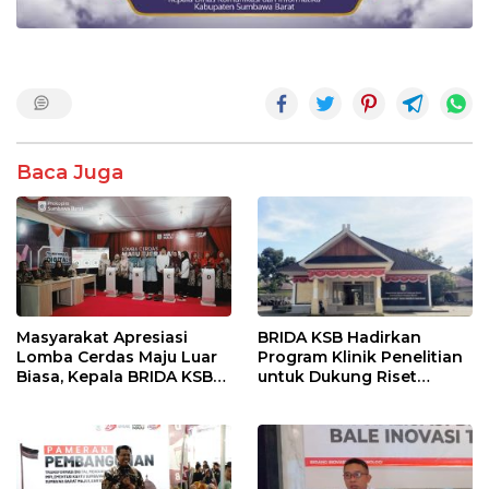
Baca Juga
Masyarakat Apresiasi
BRIDA KSB Hadirkan
Lomba Cerdas Maju Luar
Program Klinik Penelitian
Biasa, Kepala BRIDA KSB
untuk Dukung Riset
Tegaskan Komitmen
Berkualitas di Daerah
Penguatan Kapasitas
Desa