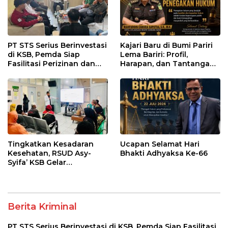
PT STS Serius Berinvestasi
Kajari Baru di Bumi Pariri
di KSB, Pemda Siap
Lema Bariri: Profil,
Fasilitasi Perizinan dan
Harapan, dan Tantangan
Pastikan Kepatuhan
Penegakan Hukum
Regulasi
Tingkatkan Kesadaran
Ucapan Selamat Hari
Kesehatan, RSUD Asy-
Bhakti Adhyaksa Ke-66
Syifa’ KSB Gelar
Penyuluhan Diabetes
Melitus pada Lansia
Berita Kriminal
PT STS Serius Berinvestasi di KSB, Pemda Siap Fasilitasi