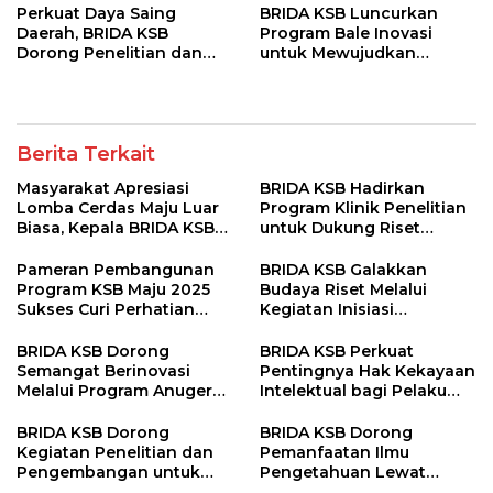
Perkuat Daya Saing
BRIDA KSB Luncurkan
Daerah, BRIDA KSB
Program Bale Inovasi
Dorong Penelitian dan
untuk Mewujudkan
Pengembangan
Ekosistem Riset Unggul
dan Berdaya Saing
Berita Terkait
Masyarakat Apresiasi
BRIDA KSB Hadirkan
Lomba Cerdas Maju Luar
Program Klinik Penelitian
Biasa, Kepala BRIDA KSB
untuk Dukung Riset
Tegaskan Komitmen
Berkualitas di Daerah
Penguatan Kapasitas
Pameran Pembangunan
BRIDA KSB Galakkan
Desa
Program KSB Maju 2025
Budaya Riset Melalui
Sukses Curi Perhatian
Kegiatan Inisiasi
Publik
Penelitian Daerah
BRIDA KSB Dorong
BRIDA KSB Perkuat
Semangat Berinovasi
Pentingnya Hak Kekayaan
Melalui Program Anugerah
Intelektual bagi Pelaku
Inovasi Daerah
Inovasi Daerah
BRIDA KSB Dorong
BRIDA KSB Dorong
Kegiatan Penelitian dan
Pemanfaatan Ilmu
Pengembangan untuk
Pengetahuan Lewat
Perkuat Daya Saing
Program Diseminasi Hasil