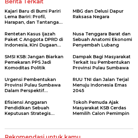
Berita Terkait
Kajari Baru di Bumi Pariri
MBG dan Delusi Dapur
Lema Bariri: Profil,
Raksasa Negara
Harapan, dan Tantangan
Penegakan Hukum
Rentetan Kasus Ijazah
Nusa Tenggara Barat dan
Paket C Anggota DPRD di
Sebuah Anatomi Ekonomi
Indonesia, Kini Dugaan
Penyembah Lubang
Serupa Dilaporkan di KSB
SMSI KSB: Jangan Biarkan
Dampak Bagi Masyarakat
Pemekaran PPS Jadi
Terkait Isu Pembentukan
Komoditas Politik
Provinsi Pulau Sumbawa
Urgensi Pembentukan
RUU TNI dan Jalan Terjal
Provinsi Pulau Sumbawa
Menuju Indonesia Emas
Dalam Perspektif
2045
Perbedaan Daerah
Efisiensi Anggaran
Tokoh Pemuda Ajak
Pendidikan Sebuah
Masyarakat KSB Cerdas
Keputusan Strategis
Memilih Calon Pemimpin
Presiden Prabowo
Rekomendasi untuk kamu