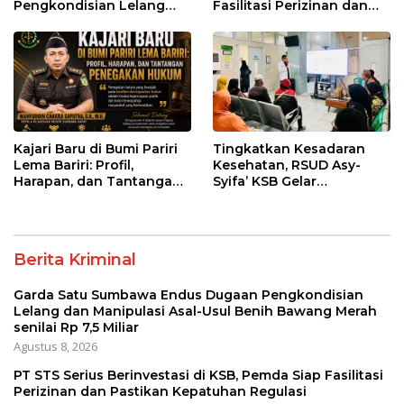
Pengkondisian Lelang
Fasilitasi Perizinan dan
dan Manipulasi Asal-Usul
Pastikan Kepatuhan
Benih Bawang Merah
Regulasi
senilai Rp 7,5 Miliar
Kajari Baru di Bumi Pariri
Tingkatkan Kesadaran
Lema Bariri: Profil,
Kesehatan, RSUD Asy-
Harapan, dan Tantangan
Syifa’ KSB Gelar
Penegakan Hukum
Penyuluhan Diabetes
Melitus pada Lansia
Berita Kriminal
Garda Satu Sumbawa Endus Dugaan Pengkondisian
Lelang dan Manipulasi Asal-Usul Benih Bawang Merah
senilai Rp 7,5 Miliar
Agustus 8, 2026
PT STS Serius Berinvestasi di KSB, Pemda Siap Fasilitasi
Perizinan dan Pastikan Kepatuhan Regulasi