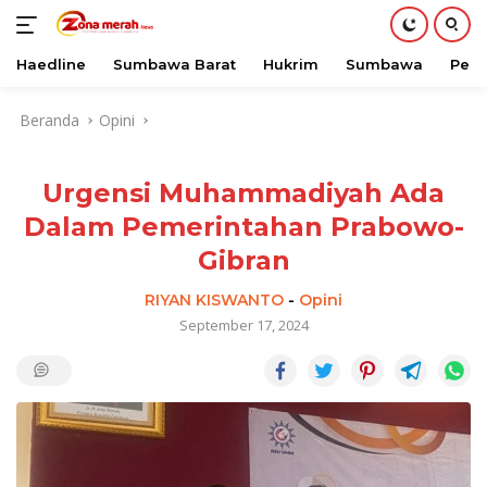
Haedline
Sumbawa Barat
Hukrim
Sumbawa
Peri
Langsung
Beranda
Opini
ke
konten
Urgensi Muhammadiyah Ada
Dalam Pemerintahan Prabowo-
Gibran
RIYAN KISWANTO
-
Opini
September 17, 2024