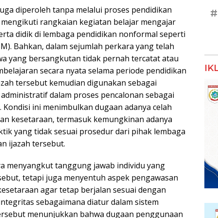
duga diperoleh tanpa melalui proses pendidikan
#
mengikuti rangkaian kegiatan belajar mengajar
rta didik di lembaga pendidikan nonformal seperti
M). Bahkan, dalam sejumlah perkara yang telah
a yang bersangkutan tidak pernah tercatat atau
IK
mbelajaran secara nyata selama periode pendidikan
jazah tersebut kemudian digunakan sebagai
dministratif dalam proses pencalonan sebagai
. Kondisi ini menimbulkan dugaan adanya celah
kan kesetaraan, termasuk kemungkinan adanya
aktik yang tidak sesuai prosedur dari pihak lembaga
 ijazah tersebut.
anya menyangkut tanggung jawab individu yang
ebut, tetapi juga menyentuh aspek pengawasan
esetaraan agar tetap berjalan sesuai dengan
n integritas sebagaimana diatur dalam sistem
 tersebut menunjukkan bahwa dugaan penggunaan