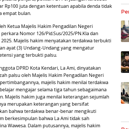
r Rp100 juta dengan ketentuan apabila denda tidak
Pe
a empat bulan.
leh Ketua Majelis Hakim Pengadilan Negeri
g perkara Nomor 126/Pid.Sus/2025/PN.Kla dan
 2025. Majelis hakim menyatakan terdakwa terbukti
 dan ayat (3) Undang-Undang yang mengatur
tensi yang terbukti palsu.
. Anggota DPRD Kota Kendari, La Ami, dinyatakan
zah palsu oleh Majelis Hakim Pengadilan Negeri
pertimbangannya, majelis hakim menilai terdakwa
 belajar mengajar selama tiga tahun sebagaimana
n. Majelis hakim juga menilai keterangan sejumlah
anya merupakan keterangan yang bersifat
kan bahwa terdakwa benar-benar mengikuti
kim berkesimpulan bahwa La Ami tidak sah
ina Wawesa. Dalam putusannya, majelis hakim