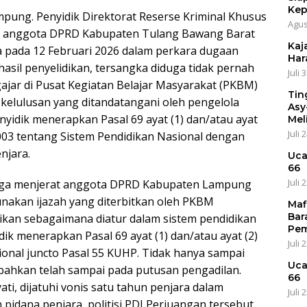
Kep
ampung. Penyidik Direktorat Reserse Kriminal Khusus
Agus
a, anggota DPRD Kabupaten Tulang Bawang Barat
Kaja
a pada 12 Februari 2026 dalam perkara dugaan
Har
asil penyelidikan, tersangka diduga tidak pernah
Juli 
ajar di Pusat Kegiatan Belajar Masyarakat (PKBM)
Tin
kelulusan yang ditandatangani oleh pengelola
Asy
nyidik menerapkan Pasal 69 ayat (1) dan/atau ayat
Mel
Juli 
3 tentang Sistem Pendidikan Nasional dengan
njara.
Uca
66
Juli 
 juga menjerat anggota DPRD Kabupaten Lampung
unakan ijazah yang diterbitkan oleh PKBM
Maf
Bar
ikan sebagaimana diatur dalam sistem pendidikan
Pem
dik menerapkan Pasal 69 ayat (1) dan/atau ayat (2)
Juli 
nal juncto Pasal 55 KUHP. Tidak hanya sampai
Uca
 bahkan telah sampai pada putusan pengadilan.
66
i, dijatuhi vonis satu tahun penjara dalam
Juli 
 pidana penjara, politisi PDI Perjuangan tersebut