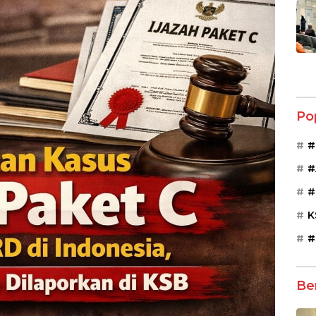
Po
#
#
#
K
#
Be