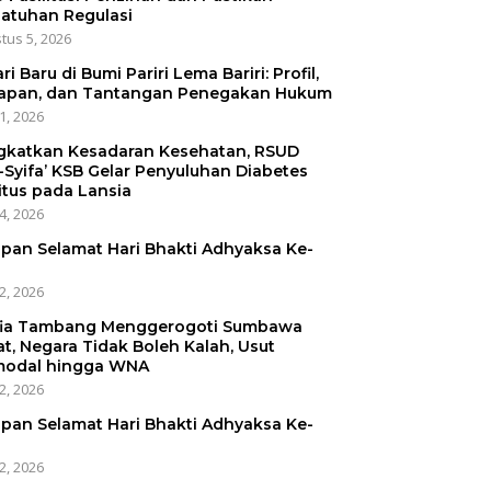
atuhan Regulasi
tus 5, 2026
ri Baru di Bumi Pariri Lema Bariri: Profil,
apan, dan Tantangan Penegakan Hukum
31, 2026
gkatkan Kesadaran Kesehatan, RSUD
-Syifa’ KSB Gelar Penyuluhan Diabetes
itus pada Lansia
24, 2026
pan Selamat Hari Bhakti Adhyaksa Ke-
22, 2026
ia Tambang Menggerogoti Sumbawa
at, Negara Tidak Boleh Kalah, Usut
odal hingga WNA
22, 2026
pan Selamat Hari Bhakti Adhyaksa Ke-
22, 2026