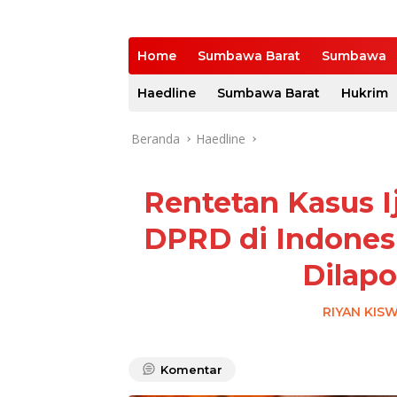
Home
Sumbawa Barat
Sumbawa
Haedline
Sumbawa Barat
Hukrim
Beranda
Haedline
Rentetan Kasus I
DPRD di Indonesi
Dilapo
RIYAN KIS
Komentar