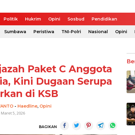
Politik
Hukrim
Opini
Sosbud
Pendidikan
Sumbawa
Peristiwa
TNI-Polri
Nasional
Opini
Be
jazah Paket C Anggota
a, Kini Dugaan Serupa
rkan di KSB
WANTO
-
Haedline
,
Opini
Maret 5, 2026
BAGIKAN