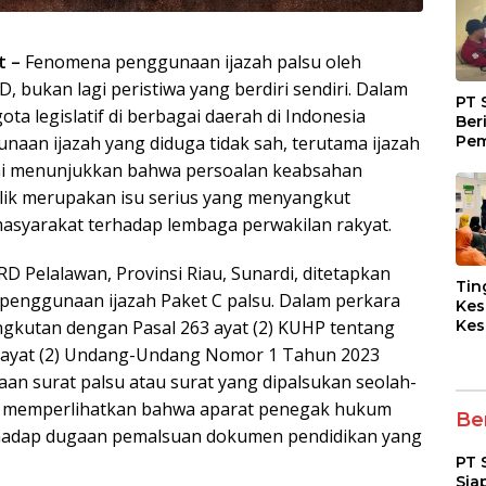
t –
Fenomena penggunaan ijazah palsu oleh
 bukan lagi peristiwa yang berdiri sendiri. Dalam
PT 
ta legislatif di berbagai daerah di Indonesia
Ber
Pem
aan ijazah yang diduga tidak sah, terutama ijazah
Fasi
ini menunjukkan bahwa persoalan keabsahan
dan
lik merupakan isu serius yang menyangkut
Kep
masyarakat terhadap lembaga perwakilan rakyat.
D Pelalawan, Provinsi Riau, Sunardi, ditetapkan
Tin
penggunaan ijazah Paket C palsu. Dalam perkara
Kes
Kes
ngkutan dengan Pasal 263 ayat (2) KUHP tentang
Asy
1 ayat (2) Undang-Undang Nomor 1 Tahun 2023
Pen
 surat palsu atau surat yang dipalsukan seolah-
Dia
pad
but memperlihatkan bahwa aparat penegak hukum
Ber
rhadap dugaan pemalsuan dokumen pendidikan yang
PT 
Sia