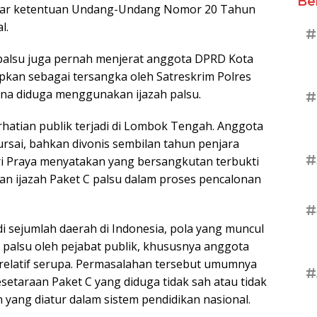
Be
gar ketentuan Undang-Undang Nomor 20 Tahun
l.
#
palsu juga pernah menjerat anggota DPRD Kota
apkan sebagai tersangka oleh Satreskrim Polres
na diduga menggunakan ijazah palsu.
#
rhatian publik terjadi di Lombok Tengah. Anggota
sai, bahkan divonis sembilan tahun penjara
#
ri Praya menyatakan yang bersangkutan terbukti
n ijazah Paket C palsu dalam proses pencalonan
#
 sejumlah daerah di Indonesia, pola yang muncul
palsu oleh pejabat publik, khususnya anggota
relatif serupa. Permasalahan tersebut umumnya
#
etaraan Paket C yang diduga tidak sah atau tidak
 yang diatur dalam sistem pendidikan nasional.