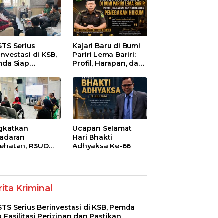
STS Serius
Kajari Baru di Bumi
investasi di KSB,
Pariri Lema Bariri:
da Siap
Profil, Harapan, dan
litasi Perizinan
Tantangan
 Pastikan
Penegakan Hukum
atuhan Regulasi
gkatkan
Ucapan Selamat
adaran
Hari Bhakti
ehatan, RSUD
Adhyaksa Ke-66
-Syifa’ KSB Gelar
yuluhan
betes Melitus
a Lansia
ita Kriminal
STS Serius Berinvestasi di KSB, Pemda
p Fasilitasi Perizinan dan Pastikan