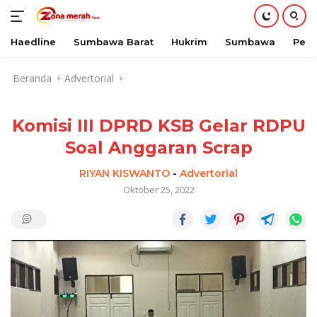
Haedline
Sumbawa Barat
Hukrim
Sumbawa
Peri
Langsung
Beranda
Advertorial
ke
konten
Komisi III DPRD KSB Gelar RDPU
Soal Anggaran Scrap
RIYAN KISWANTO
-
Advertorial
Oktober 25, 2022