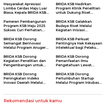
Masyarakat Apresiasi
BRIDA KSB Hadirkan
Lomba Cerdas Maju Luar
Program Klinik Penelitian
Biasa, Kepala BRIDA KSB
untuk Dukung Riset
Tegaskan Komitmen
Berkualitas di Daerah
Penguatan Kapasitas
Pameran Pembangunan
BRIDA KSB Galakkan
Desa
Program KSB Maju 2025
Budaya Riset Melalui
Sukses Curi Perhatian
Kegiatan Inisiasi
Publik
Penelitian Daerah
BRIDA KSB Dorong
BRIDA KSB Perkuat
Semangat Berinovasi
Pentingnya Hak Kekayaan
Melalui Program Anugerah
Intelektual bagi Pelaku
Inovasi Daerah
Inovasi Daerah
BRIDA KSB Dorong
BRIDA KSB Dorong
Kegiatan Penelitian dan
Pemanfaatan Ilmu
Pengembangan untuk
Pengetahuan Lewat
Perkuat Daya Saing
Program Diseminasi Hasil
Daerah
Riset
BRIDA KSB Dorong
BRIDA KSB Dorong
Peningkatan Indeks
Pertumbuhan Startup
Inovasi Daerah Melalui
Melalui Program Inkubasi
Program Strategis dan
Bisnis
Kolaboratif
Rekomendasi untuk kamu