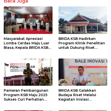
Baca Juga
Masyarakat Apresiasi
BRIDA KSB Hadirkan
Lomba Cerdas Maju Luar
Program Klinik Penelitian
Biasa, Kepala BRIDA KSB
untuk Dukung Riset
Tegaskan Komitmen
Berkualitas di Daerah
Penguatan Kapasitas
Desa
Pameran Pembangunan
BRIDA KSB Galakkan
Program KSB Maju 2025
Budaya Riset Melalui
Sukses Curi Perhatian
Kegiatan Inisiasi
Publik
Penelitian Daerah