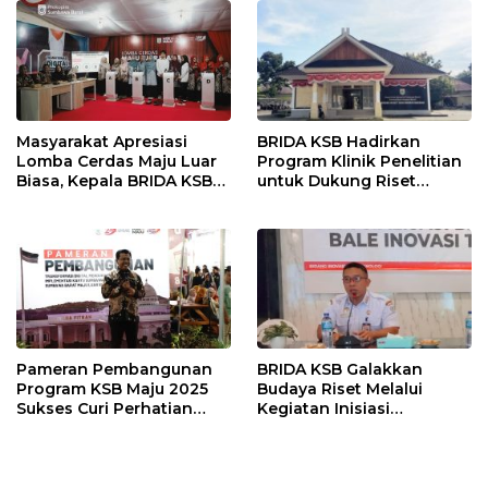
Masyarakat Apresiasi
BRIDA KSB Hadirkan
Lomba Cerdas Maju Luar
Program Klinik Penelitian
Biasa, Kepala BRIDA KSB
untuk Dukung Riset
Tegaskan Komitmen
Berkualitas di Daerah
Penguatan Kapasitas
Desa
Pameran Pembangunan
BRIDA KSB Galakkan
Program KSB Maju 2025
Budaya Riset Melalui
Sukses Curi Perhatian
Kegiatan Inisiasi
Publik
Penelitian Daerah