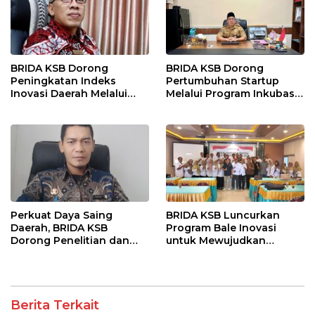
BRIDA KSB Dorong
BRIDA KSB Dorong
Peningkatan Indeks
Pertumbuhan Startup
Inovasi Daerah Melalui
Melalui Program Inkubasi
Program Strategis dan
Bisnis
Kolaboratif
Perkuat Daya Saing
BRIDA KSB Luncurkan
Daerah, BRIDA KSB
Program Bale Inovasi
Dorong Penelitian dan
untuk Mewujudkan
Pengembangan
Ekosistem Riset Unggul
dan Berdaya Saing
Berita Terkait