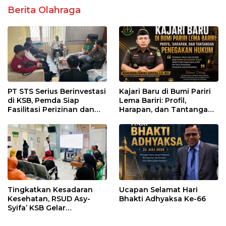
Berita Olahraga
PT STS Serius Berinvestasi
Kajari Baru di Bumi Pariri
di KSB, Pemda Siap
Lema Bariri: Profil,
Fasilitasi Perizinan dan
Harapan, dan Tantangan
Pastikan Kepatuhan
Penegakan Hukum
Regulasi
Tingkatkan Kesadaran
Ucapan Selamat Hari
Kesehatan, RSUD Asy-
Bhakti Adhyaksa Ke-66
Syifa’ KSB Gelar
Penyuluhan Diabetes
Melitus pada Lansia