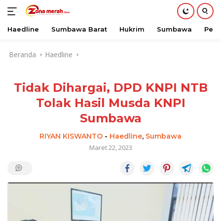
Haedline
Sumbawa Barat
Hukrim
Sumbawa
Peri
Langsung
Beranda
Haedline
ke
konten
Tidak Dihargai, DPD KNPI NTB
Tolak Hasil Musda KNPI
Sumbawa
RIYAN KISWANTO
-
Haedline
,
Sumbawa
Maret 22, 2023