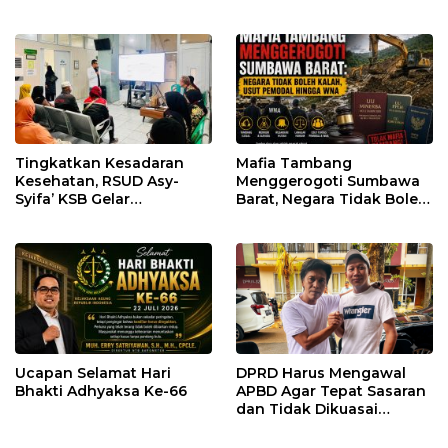
Pastikan Kepatuhan
Penegakan Hukum
Regulasi
Tingkatkan Kesadaran
Mafia Tambang
Kesehatan, RSUD Asy-
Menggerogoti Sumbawa
Syifa’ KSB Gelar
Barat, Negara Tidak Boleh
Penyuluhan Diabetes
Kalah, Usut Pemodal
Melitus pada Lansia
hingga WNA
Ucapan Selamat Hari
DPRD Harus Mengawal
Bhakti Adhyaksa Ke-66
APBD Agar Tepat Sasaran
dan Tidak Dikuasai
Kepentingan Kelompok
Tertentu