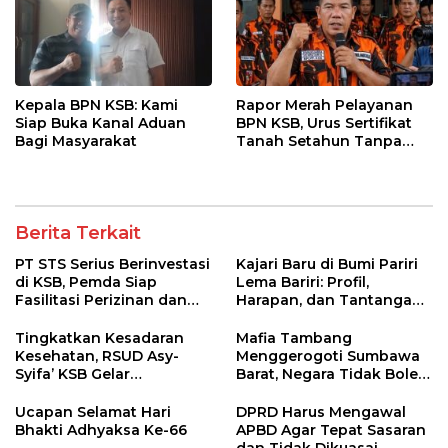
Kepala BPN KSB: Kami
Rapor Merah Pelayanan
Siap Buka Kanal Aduan
BPN KSB, Urus Sertifikat
Bagi Masyarakat
Tanah Setahun Tanpa
Kepastian!
Berita Terkait
PT STS Serius Berinvestasi
Kajari Baru di Bumi Pariri
di KSB, Pemda Siap
Lema Bariri: Profil,
Fasilitasi Perizinan dan
Harapan, dan Tantangan
Pastikan Kepatuhan
Penegakan Hukum
Regulasi
Tingkatkan Kesadaran
Mafia Tambang
Kesehatan, RSUD Asy-
Menggerogoti Sumbawa
Syifa’ KSB Gelar
Barat, Negara Tidak Boleh
Penyuluhan Diabetes
Kalah, Usut Pemodal
Melitus pada Lansia
hingga WNA
Ucapan Selamat Hari
DPRD Harus Mengawal
Bhakti Adhyaksa Ke-66
APBD Agar Tepat Sasaran
dan Tidak Dikuasai