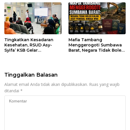
Tingkatkan Kesadaran
Mafia Tambang
Kesehatan, RSUD Asy-
Menggerogoti Sumbawa
Syifa’ KSB Gelar
Barat, Negara Tidak Boleh
Penyuluhan Diabetes
Kalah, Usut Pemodal
Melitus pada Lansia
hingga WNA
Tinggalkan Balasan
Alamat email Anda tidak akan dipublikasikan.
Ruas yang wajib
ditandai
*