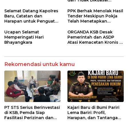
Kepentingan Kelompok
Tertentu
Selamat Datang Kapolres
PPK Berhak Menolak Hasil
Baru, Catatan dan
Tender Meskipun Pokja
Harapan untuk Penguatan
Telah Menetapkan
Polres Sumbawa Barat
Pemenang
Ucapan Selamat
ORGANDA KSB Desak
Memperingati Hari
Pemerintah dan ASDP
Bhayangkara
Atasi Kemacetan Kronis di
Pelabuhan Poto Tano
Rekomendasi untuk kamu
PT STS Serius Berinvestasi
Kajari Baru di Bumi Pariri
di KSB, Pemda Siap
Lema Bariri: Profil,
Fasilitasi Perizinan dan
Harapan, dan Tantangan
Pastikan Kepatuhan
Penegakan Hukum
Regulasi