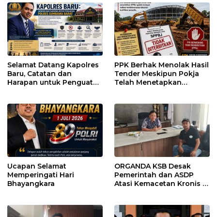
Selamat Datang Kapolres
PPK Berhak Menolak Hasil
Baru, Catatan dan
Tender Meskipun Pokja
Harapan untuk Penguatan
Telah Menetapkan
Polres Sumbawa Barat
Pemenang
Ucapan Selamat
ORGANDA KSB Desak
Memperingati Hari
Pemerintah dan ASDP
Bhayangkara
Atasi Kemacetan Kronis di
Pelabuhan Poto Tano