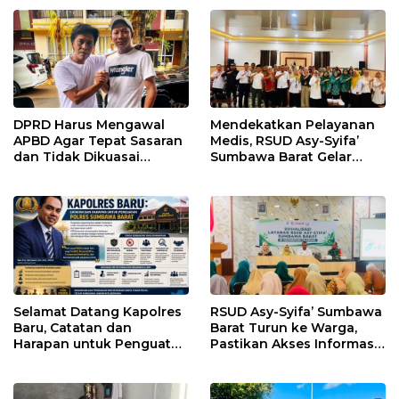
Melitus pada Lansia
hingga WNA
DPRD Harus Mengawal
Mendekatkan Pelayanan
APBD Agar Tepat Sasaran
Medis, RSUD Asy-Syifa’
dan Tidak Dikuasai
Sumbawa Barat Gelar
Kepentingan Kelompok
Sosialisasi dan Edukasi
Tertentu
Kesehatan di Taliwang
Selamat Datang Kapolres
RSUD Asy-Syifa’ Sumbawa
Baru, Catatan dan
Barat Turun ke Warga,
Harapan untuk Penguatan
Pastikan Akses Informasi
Polres Sumbawa Barat
Kesehatan Transparan