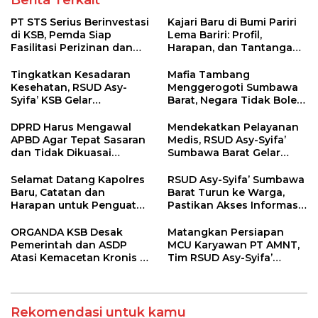
Berita Terkait
PT STS Serius Berinvestasi
Kajari Baru di Bumi Pariri
di KSB, Pemda Siap
Lema Bariri: Profil,
Fasilitasi Perizinan dan
Harapan, dan Tantangan
Pastikan Kepatuhan
Penegakan Hukum
Regulasi
Tingkatkan Kesadaran
Mafia Tambang
Kesehatan, RSUD Asy-
Menggerogoti Sumbawa
Syifa’ KSB Gelar
Barat, Negara Tidak Boleh
Penyuluhan Diabetes
Kalah, Usut Pemodal
Melitus pada Lansia
hingga WNA
DPRD Harus Mengawal
Mendekatkan Pelayanan
APBD Agar Tepat Sasaran
Medis, RSUD Asy-Syifa’
dan Tidak Dikuasai
Sumbawa Barat Gelar
Kepentingan Kelompok
Sosialisasi dan Edukasi
Tertentu
Kesehatan di Taliwang
Selamat Datang Kapolres
RSUD Asy-Syifa’ Sumbawa
Baru, Catatan dan
Barat Turun ke Warga,
Harapan untuk Penguatan
Pastikan Akses Informasi
Polres Sumbawa Barat
Kesehatan Transparan
ORGANDA KSB Desak
Matangkan Persiapan
Pemerintah dan ASDP
MCU Karyawan PT AMNT,
Atasi Kemacetan Kronis di
Tim RSUD Asy-Syifa’
Pelabuhan Poto Tano
Kunjungi Buin Batu Clinic
Rekomendasi untuk kamu