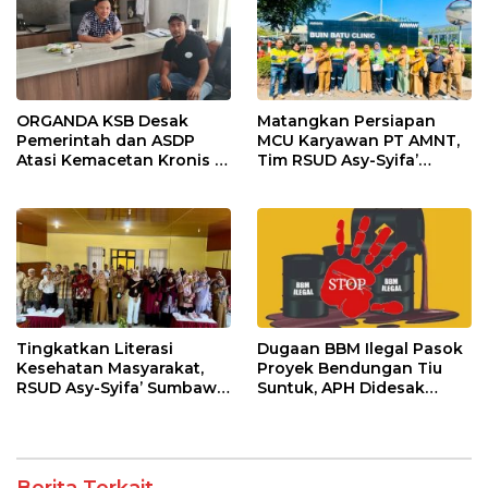
ORGANDA KSB Desak
Matangkan Persiapan
Pemerintah dan ASDP
MCU Karyawan PT AMNT,
Atasi Kemacetan Kronis di
Tim RSUD Asy-Syifa’
Pelabuhan Poto Tano
Kunjungi Buin Batu Clinic
Tingkatkan Literasi
Dugaan BBM Ilegal Pasok
Kesehatan Masyarakat,
Proyek Bendungan Tiu
RSUD Asy-Syifa’ Sumbawa
Suntuk, APH Didesak
Barat Gelar Sosialisasi dan
Ambil Tindakan Tegas!
Penyuluhan Diabetes di
Kecamatan Seteluk