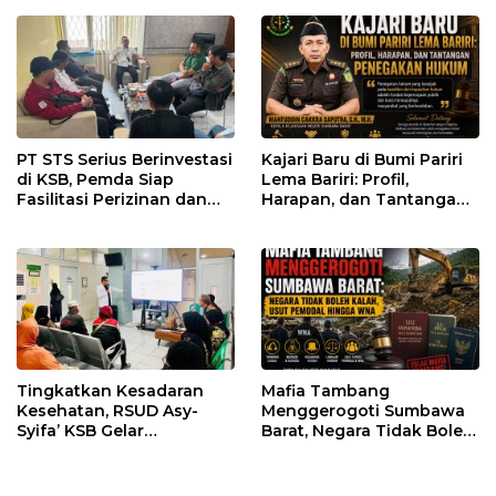
PT STS Serius Berinvestasi
Kajari Baru di Bumi Pariri
di KSB, Pemda Siap
Lema Bariri: Profil,
Fasilitasi Perizinan dan
Harapan, dan Tantangan
Pastikan Kepatuhan
Penegakan Hukum
Regulasi
Tingkatkan Kesadaran
Mafia Tambang
Kesehatan, RSUD Asy-
Menggerogoti Sumbawa
Syifa’ KSB Gelar
Barat, Negara Tidak Boleh
Penyuluhan Diabetes
Kalah, Usut Pemodal
Melitus pada Lansia
hingga WNA