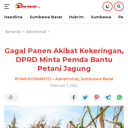
Haedline
Sumbawa Barat
Hukrim
Sumbawa
Peri
Langsung
Beranda
Advertorial
ke
konten
Gagal Panen Akibat Kekeringan,
DPRD Minta Pemda Bantu
Petani Jagung
RIYAN KISWANTO
-
Advertorial
,
Sumbawa Barat
Februari 7, 2023