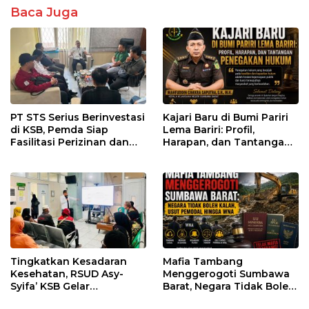
Baca Juga
PT STS Serius Berinvestasi
Kajari Baru di Bumi Pariri
di KSB, Pemda Siap
Lema Bariri: Profil,
Fasilitasi Perizinan dan
Harapan, dan Tantangan
Pastikan Kepatuhan
Penegakan Hukum
Regulasi
Tingkatkan Kesadaran
Mafia Tambang
Kesehatan, RSUD Asy-
Menggerogoti Sumbawa
Syifa’ KSB Gelar
Barat, Negara Tidak Boleh
Penyuluhan Diabetes
Kalah, Usut Pemodal