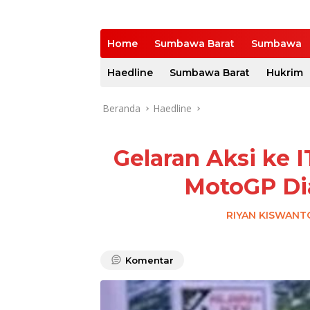
Home
Sumbawa Barat
Sumbawa
Haedline
Sumbawa Barat
Hukrim
Beranda
Haedline
Gelaran Aksi ke 
MotoGP Di
RIYAN KISWANT
Komentar