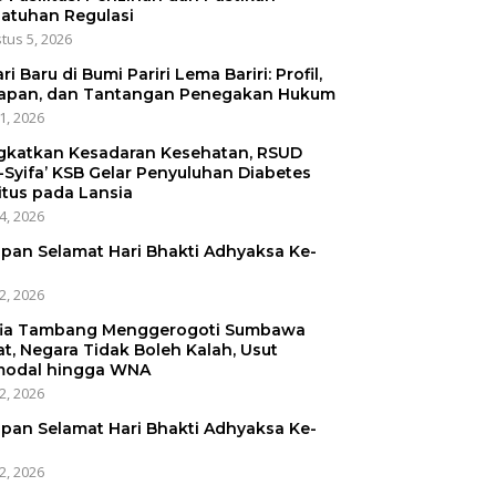
atuhan Regulasi
tus 5, 2026
ri Baru di Bumi Pariri Lema Bariri: Profil,
apan, dan Tantangan Penegakan Hukum
31, 2026
gkatkan Kesadaran Kesehatan, RSUD
-Syifa’ KSB Gelar Penyuluhan Diabetes
itus pada Lansia
24, 2026
pan Selamat Hari Bhakti Adhyaksa Ke-
22, 2026
ia Tambang Menggerogoti Sumbawa
at, Negara Tidak Boleh Kalah, Usut
odal hingga WNA
22, 2026
pan Selamat Hari Bhakti Adhyaksa Ke-
22, 2026