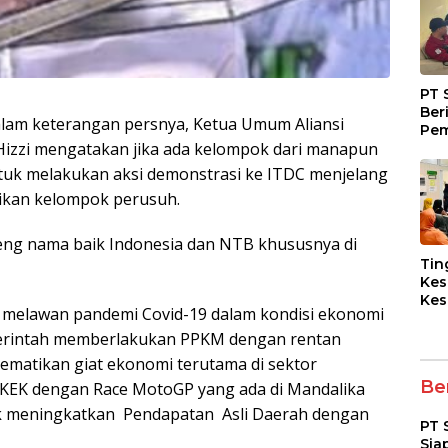
PT 
Ber
lam keterangan persnya, Ketua Umum Aliansi
Pem
izzi mengatakan jika ada kelompok dari manapun
Fasi
dan
tuk melakukan aksi demonstrasi ke ITDC menjelang
Kep
ikan kelompok perusuh.
reng nama baik Indonesia dan NTB khususnya di
Tin
Kes
Kes
ng melawan pandemi Covid-19 dalam kondisi ekonomi
Asy
Pen
emerintah memberlakukan PPKM dengan rentan
Dia
ematikan giat ekonomi terutama di sektor
pad
Ber
 KEK dengan Race MotoGP yang ada di Mandalika
k meningkatkan Pendapatan Asli Daerah dengan
PT 
Sia