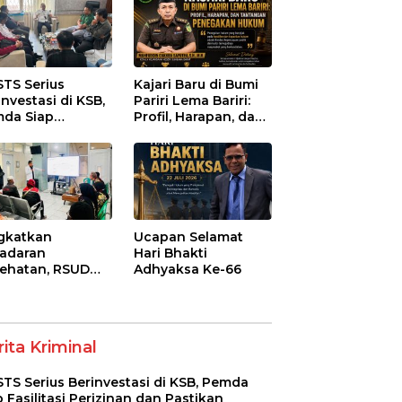
STS Serius
Kajari Baru di Bumi
investasi di KSB,
Pariri Lema Bariri:
da Siap
Profil, Harapan, dan
litasi Perizinan
Tantangan
 Pastikan
Penegakan Hukum
atuhan Regulasi
gkatkan
Ucapan Selamat
adaran
Hari Bhakti
ehatan, RSUD
Adhyaksa Ke-66
-Syifa’ KSB Gelar
yuluhan
betes Melitus
a Lansia
ita Kriminal
STS Serius Berinvestasi di KSB, Pemda
p Fasilitasi Perizinan dan Pastikan