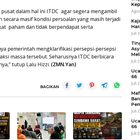
Kep
usat dalam hal ini ITDC agar segera mengambil
Agus
secara masif kondisi persoalan yang masih terjadi
Kaja
kat paham dan tidak berpendapat serta
Har
Juli 
Tin
a pemerintah mengklarifikasi persepsi-persepsi
Asy
Mel
ksi massa tersebut. Seharusnya ITDC berbicara
Juli 
ya,” tutup Lalu Hizzi.
(ZMN.Yan)
Uca
66
Juli 
BAGIKAN
Maf
Bar
Pem
Juli 
Uca
66
Juli 