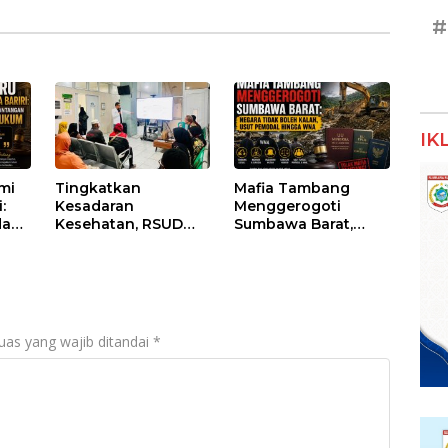
#
IK
umi
Tingkatkan
Mafia Tambang
:
Kesadaran
Menggerogoti
dan
Kesehatan, RSUD
Sumbawa Barat,
Asy-Syifa’ KSB Gelar
Negara Tidak Boleh
um
Penyuluhan
Kalah, Usut Pemodal
Diabetes Melitus
hingga WNA
pada Lansia
uas yang wajib ditandai
*