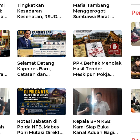
umi
Tingkatkan
Mafia Tambang
:
Kesadaran
Menggerogoti
Pe
dan
Kesehatan, RSUD
Sumbawa Barat,
Asy-Syifa’ KSB Gelar
Negara Tidak Boleh
um
Penyuluhan
Kalah, Usut Pemodal
Diabetes Melitus
hingga WNA
pada Lansia
Selamat Datang
PPK Berhak Menolak
Kapolres Baru,
Hasil Tender
ran
Catatan dan
Meskipun Pokja
sai
Harapan untuk
Telah Menetapkan
Penguatan Polres
Pemenang
ntu
Sumbawa Barat
Rotasi Jabatan di
Kepala BPN KSB:
ah
Polda NTB, Mabes
Kami Siap Buka
Polri Mutasi Direktur,
Kanal Aduan Bagi
s di
Karo, Dansat Brimob
Masyarakat