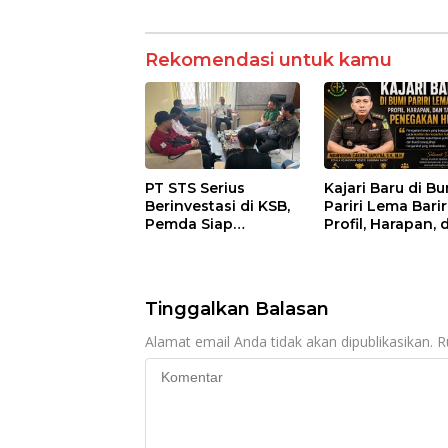
Rekomendasi untuk kamu
PT STS Serius
Kajari Baru di B
Berinvestasi di KSB,
Pariri Lema Bariri
Pemda Siap
Profil, Harapan, 
Fasilitasi Perizinan
Tantangan
dan Pastikan
Penegakan Huk
Kepatuhan Regulasi
Tinggalkan Balasan
Alamat email Anda tidak akan dipublikasikan.
R