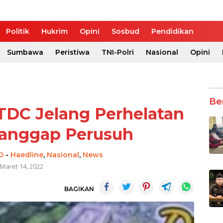
Politik
Hukrim
Opini
Sosbud
Pendidikan
Sumbawa
Peristiwa
TNI-Polri
Nasional
Opini
Be
ITDC Jelang Perhelatan
anggap Perusuh
O
-
Haedline
,
Nasional
,
News
Maret 14, 2022
BAGIKAN