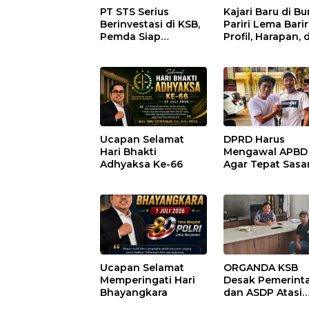
PT STS Serius
Kajari Baru di B
Berinvestasi di KSB,
Pariri Lema Bariri
Pemda Siap
Profil, Harapan, 
Fasilitasi Perizinan
Tantangan
dan Pastikan
Penegakan Huk
Kepatuhan Regulasi
Ucapan Selamat
DPRD Harus
Hari Bhakti
Mengawal APBD
Adhyaksa Ke-66
Agar Tepat Sasa
dan Tidak Dikua
Kepentingan
Kelompok Terte
Ucapan Selamat
ORGANDA KSB
Memperingati Hari
Desak Pemerint
Bhayangkara
dan ASDP Atasi
Kemacetan Kroni