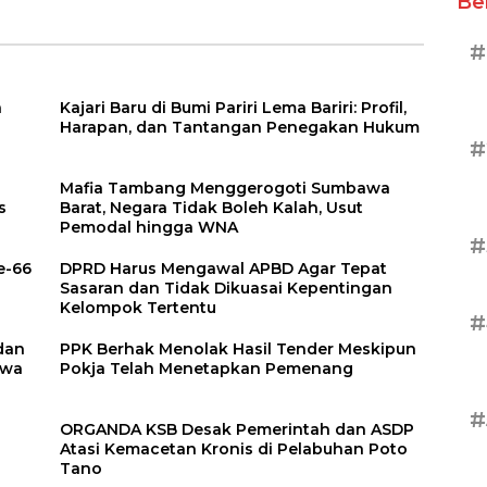
Be
hingga Kapolres
#
a
Kajari Baru di Bumi Pariri Lema Bariri: Profil,
Harapan, dan Tantangan Penegakan Hukum
#
Mafia Tambang Menggerogoti Sumbawa
s
Barat, Negara Tidak Boleh Kalah, Usut
Pemodal hingga WNA
#
e-66
DPRD Harus Mengawal APBD Agar Tepat
Sasaran dan Tidak Dikuasai Kepentingan
Kelompok Tertentu
#
dan
PPK Berhak Menolak Hasil Tender Meskipun
awa
Pokja Telah Menetapkan Pemenang
#
ORGANDA KSB Desak Pemerintah dan ASDP
Atasi Kemacetan Kronis di Pelabuhan Poto
Tano