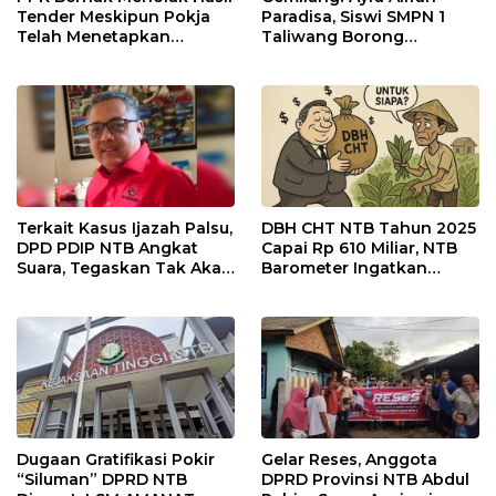
Tender Meskipun Pokja
Paradisa, Siswi SMPN 1
Telah Menetapkan
Taliwang Borong
Pemenang
Penghargaan di Puteri
Remaja NTB 2026
Terkait Kasus Ijazah Palsu,
DBH CHT NTB Tahun 2025
DPD PDIP NTB Angkat
Capai Rp 610 Miliar, NTB
Suara, Tegaskan Tak Akan
Barometer Ingatkan
Pasang Badan
Risiko Penyalahgunaan
Dugaan Gratifikasi Pokir
Gelar Reses, Anggota
“Siluman” DPRD NTB
DPRD Provinsi NTB Abdul