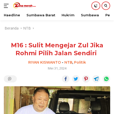
Haedline
Sumbawa Barat
Hukrim
Sumbawa
Peri
Langsung
Beranda
NTB
ke
konten
M16 : Sulit Mengejar Zul Jika
Rohmi Pilih Jalan Sendiri
RIYAN KISWANTO
-
NTB
,
Politik
Mei 31, 2024