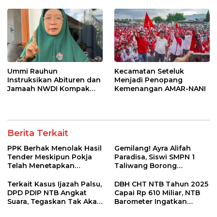
Ummi Rauhun
Kecamatan Seteluk
Instruksikan Abituren dan
Menjadi Penopang
Jamaah NWDI Kompak
Kemenangan AMAR-NANI
Dukung Rohmi-Firin
Berita Terkait
PPK Berhak Menolak Hasil
Gemilang! Ayra Alifah
Tender Meskipun Pokja
Paradisa, Siswi SMPN 1
Telah Menetapkan
Taliwang Borong
Pemenang
Penghargaan di Puteri
Remaja NTB 2026
Terkait Kasus Ijazah Palsu,
DBH CHT NTB Tahun 2025
DPD PDIP NTB Angkat
Capai Rp 610 Miliar, NTB
Suara, Tegaskan Tak Akan
Barometer Ingatkan
Pasang Badan
Risiko Penyalahgunaan