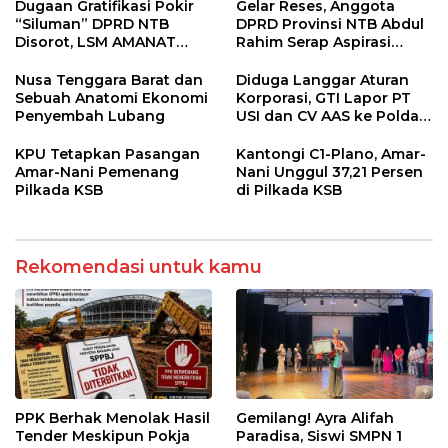
Dugaan Gratifikasi Pokir
Gelar Reses, Anggota
“Siluman” DPRD NTB
DPRD Provinsi NTB Abdul
Disorot, LSM AMANAT
Rahim Serap Aspirasi
Desak Kejati Naikan
Masyarakat Desa Beru
Status Penyidikan
Nusa Tenggara Barat dan
Diduga Langgar Aturan
Sebuah Anatomi Ekonomi
Korporasi, GTI Lapor PT
Penyembah Lubang
USI dan CV AAS ke Polda
NTB
KPU Tetapkan Pasangan
Kantongi C1-Plano, Amar-
Amar-Nani Pemenang
Nani Unggul 37,21 Persen
Pilkada KSB
di Pilkada KSB
Rekomendasi untuk kamu
PPK Berhak Menolak Hasil
Gemilang! Ayra Alifah
Tender Meskipun Pokja
Paradisa, Siswi SMPN 1