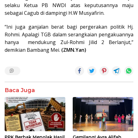
selaku Ketua PB NWDI atas keputusannya maju
sebagai Cagub di dampingi H.W Musyafirin.
“Ini juga ganjalan berat bagi pergerakan politik Hj.
Rohmi. Apalagi TGB dalam serangkaian pengakuannya
hanya mendukung Zul-Rohmi Jilid 2 Berlanjut,”
demikian Bambang Mei.
(ZMN.Yan)
Baca Juga
PPK Berhak Menolak Hasil
Gemilang! Ayra Alifah