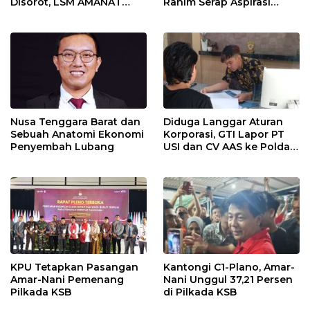
Disorot, LSM AMANAT
Rahim Serap Aspirasi
Desak Kejati Naikan
Masyarakat Desa Beru
Status Penyidikan
Nusa Tenggara Barat dan
Diduga Langgar Aturan
Sebuah Anatomi Ekonomi
Korporasi, GTI Lapor PT
Penyembah Lubang
USI dan CV AAS ke Polda
NTB
KPU Tetapkan Pasangan
Kantongi C1-Plano, Amar-
Amar-Nani Pemenang
Nani Unggul 37,21 Persen
Pilkada KSB
di Pilkada KSB