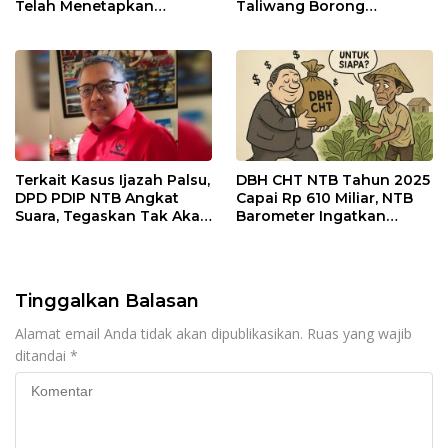
Telah Menetapkan
Taliwang Borong
Pemenang
Penghargaan di Puteri
Remaja NTB 2026
Terkait Kasus Ijazah Palsu,
DBH CHT NTB Tahun 2025
DPD PDIP NTB Angkat
Capai Rp 610 Miliar, NTB
Suara, Tegaskan Tak Akan
Barometer Ingatkan
Pasang Badan
Risiko Penyalahgunaan
Tinggalkan Balasan
Alamat email Anda tidak akan dipublikasikan.
Ruas yang wajib
ditandai
*