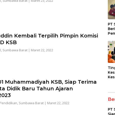
l
,
Sumbawa Barat
|
Maret 23, 2022
PT 
Ber
Pem
ddin Kembali Terpilih Pimpin Komisi
Fasi
RD KSB
dan
Kep
l
,
Sumbawa Barat
|
Maret 22, 2022
Tin
Kes
Kes
01 Muhammadiyah KSB, Siap Terima
Asy
Pen
ta Didik Baru Tahun Ajaran
Dia
2023
pad
Ber
Pendidikan
,
Sumbawa Barat
|
Maret 22, 2022
PT 
Sia