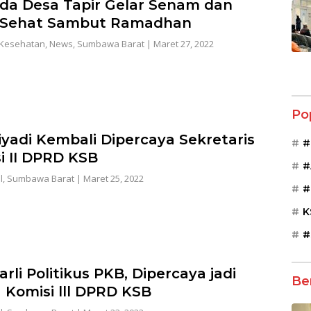
a Desa Tapir Gelar Senam dan
 Sehat Sambut Ramadhan
Kesehatan
,
News
,
Sumbawa Barat
|
Maret 27, 2022
Po
Riyadi Kembali Dipercaya Sekretaris
#
i II DPRD KSB
#
l
,
Sumbawa Barat
|
Maret 25, 2022
#
K
#
rli Politikus PKB, Dipercaya jadi
Be
 Komisi lll DPRD KSB