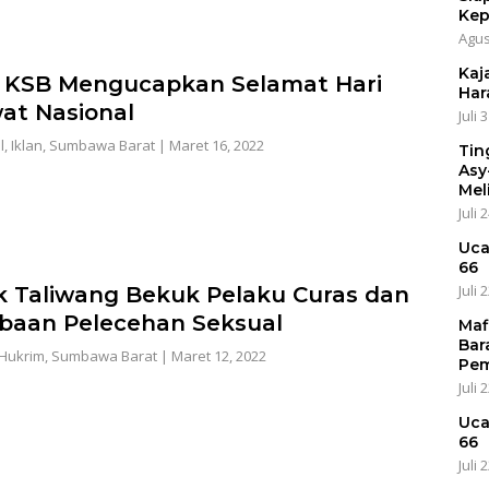
Kep
Agus
Kaja
KSB Mengucapkan Selamat Hari
Har
at Nasional
Juli 
l
,
Iklan
,
Sumbawa Barat
|
Maret 16, 2022
Tin
Asy
Mel
Juli 
Uca
66
Juli 
k Taliwang Bekuk Pelaku Curas dan
baan Pelecehan Seksual
Maf
Bar
Hukrim
,
Sumbawa Barat
|
Maret 12, 2022
Pem
Juli 
Uca
66
Juli 