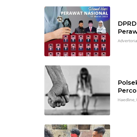
DPRD 
Peraw
Advertoria
Polse
Perco
Haedline
,