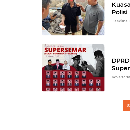
Kuasa
Polisi
Haedline
,
DPRD 
Supe
Advertoria
S