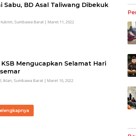
i Sabu, BD Asal Taliwang Dibekuk
Pe
Hukrim
,
Sumbawa Barat
|
Maret 11, 2022
KSB Mengucapkan Selamat Hari
rsemar
l
,
Iklan
,
Sumbawa Barat
|
Maret 10, 2022
elengkapnya