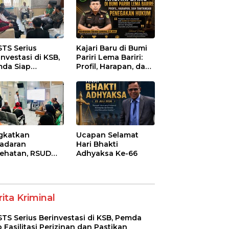
STS Serius
Kajari Baru di Bumi
investasi di KSB,
Pariri Lema Bariri:
da Siap
Profil, Harapan, dan
litasi Perizinan
Tantangan
 Pastikan
Penegakan Hukum
atuhan Regulasi
gkatkan
Ucapan Selamat
adaran
Hari Bhakti
ehatan, RSUD
Adhyaksa Ke-66
-Syifa’ KSB Gelar
yuluhan
betes Melitus
a Lansia
ita Kriminal
STS Serius Berinvestasi di KSB, Pemda
p Fasilitasi Perizinan dan Pastikan