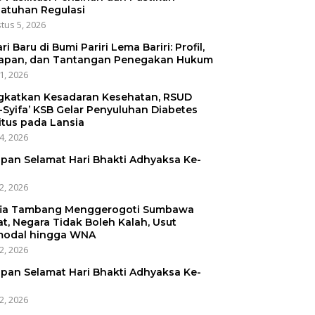
atuhan Regulasi
tus 5, 2026
ri Baru di Bumi Pariri Lema Bariri: Profil,
apan, dan Tantangan Penegakan Hukum
31, 2026
gkatkan Kesadaran Kesehatan, RSUD
-Syifa’ KSB Gelar Penyuluhan Diabetes
itus pada Lansia
24, 2026
pan Selamat Hari Bhakti Adhyaksa Ke-
22, 2026
ia Tambang Menggerogoti Sumbawa
at, Negara Tidak Boleh Kalah, Usut
odal hingga WNA
22, 2026
pan Selamat Hari Bhakti Adhyaksa Ke-
22, 2026