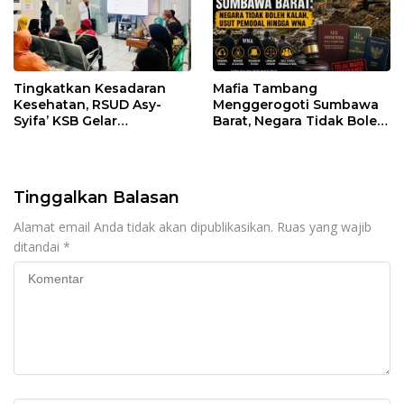
Tingkatkan Kesadaran
Mafia Tambang
Kesehatan, RSUD Asy-
Menggerogoti Sumbawa
Syifa’ KSB Gelar
Barat, Negara Tidak Boleh
Penyuluhan Diabetes
Kalah, Usut Pemodal
Melitus pada Lansia
hingga WNA
Tinggalkan Balasan
Alamat email Anda tidak akan dipublikasikan.
Ruas yang wajib
ditandai
*