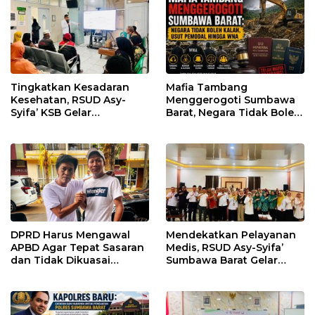
Tingkatkan Kesadaran
Mafia Tambang
Kesehatan, RSUD Asy-
Menggerogoti Sumbawa
Syifa’ KSB Gelar
Barat, Negara Tidak Boleh
Penyuluhan Diabetes
Kalah, Usut Pemodal
Melitus pada Lansia
hingga WNA
DPRD Harus Mengawal
Mendekatkan Pelayanan
APBD Agar Tepat Sasaran
Medis, RSUD Asy-Syifa’
dan Tidak Dikuasai
Sumbawa Barat Gelar
Kepentingan Kelompok
Sosialisasi dan Edukasi
Tertentu
Kesehatan di Taliwang