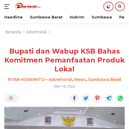
Haedline
Sumbawa Barat
Hukrim
Sumbawa
Peri
Langsung
Beranda
Advertorial
ke
konten
Bupati dan Wabup KSB Bahas
Komitmen Pemanfaatan Produk
Lokal
RIYAN KISWANTO
-
Advertorial
,
News
,
Sumbawa Barat
Mei 14, 2022