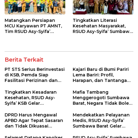
Matangkan Persiapan
Tingkatkan Literasi
MCU Karyawan PT AMNT,
Kesehatan Masyarakat,
Tim RSUD Asy-Syifa’
RSUD Asy-Syifa’ Sumbawa
Kunjungi Buin Batu Clinic
Barat Gelar Sosialisasi dan
Penyuluhan Diabetes di
Kecamatan Seteluk
Berita Terkait
PT STS Serius Berinvestasi
Kajari Baru di Bumi Pariri
di KSB, Pemda Siap
Lema Bariri: Profil,
Fasilitasi Perizinan dan
Harapan, dan Tantangan
Pastikan Kepatuhan
Penegakan Hukum
Regulasi
Tingkatkan Kesadaran
Mafia Tambang
Kesehatan, RSUD Asy-
Menggerogoti Sumbawa
Syifa’ KSB Gelar
Barat, Negara Tidak Boleh
Penyuluhan Diabetes
Kalah, Usut Pemodal
Melitus pada Lansia
hingga WNA
DPRD Harus Mengawal
Mendekatkan Pelayanan
APBD Agar Tepat Sasaran
Medis, RSUD Asy-Syifa’
dan Tidak Dikuasai
Sumbawa Barat Gelar
Kepentingan Kelompok
Sosialisasi dan Edukasi
Tertentu
Kesehatan di Taliwang
Selamat Datang Kapolres
RSUD Asy-Syifa’ Sumbawa