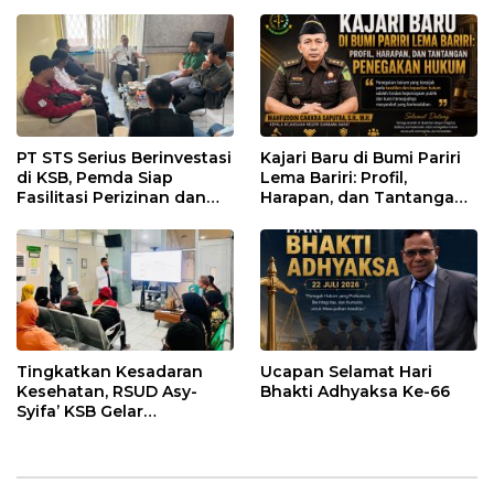
PT STS Serius Berinvestasi
Kajari Baru di Bumi Pariri
di KSB, Pemda Siap
Lema Bariri: Profil,
Fasilitasi Perizinan dan
Harapan, dan Tantangan
Pastikan Kepatuhan
Penegakan Hukum
Regulasi
Tingkatkan Kesadaran
Ucapan Selamat Hari
Kesehatan, RSUD Asy-
Bhakti Adhyaksa Ke-66
Syifa’ KSB Gelar
Penyuluhan Diabetes
Melitus pada Lansia