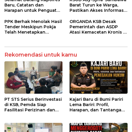
Baru, Catatan dan
Barat Turun ke Warga,
Harapan untuk Penguatan
Pastikan Akses Informasi
Polres Sumbawa Barat
Kesehatan Transparan
PPK Berhak Menolak Hasil
ORGANDA KSB Desak
Tender Meskipun Pokja
Pemerintah dan ASDP
Telah Menetapkan
Atasi Kemacetan Kronis di
Pemenang
Pelabuhan Poto Tano
Rekomendasi untuk kamu
PT STS Serius Berinvestasi
Kajari Baru di Bumi Pariri
di KSB, Pemda Siap
Lema Bariri: Profil,
Fasilitasi Perizinan dan
Harapan, dan Tantangan
Pastikan Kepatuhan
Penegakan Hukum
Regulasi