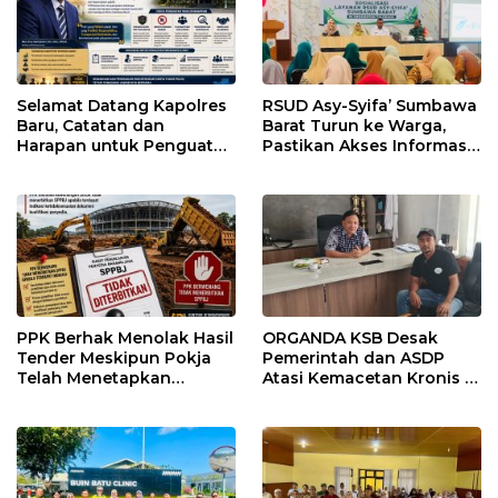
Selamat Datang Kapolres
RSUD Asy-Syifa’ Sumbawa
Baru, Catatan dan
Barat Turun ke Warga,
Harapan untuk Penguatan
Pastikan Akses Informasi
Polres Sumbawa Barat
Kesehatan Transparan
PPK Berhak Menolak Hasil
ORGANDA KSB Desak
Tender Meskipun Pokja
Pemerintah dan ASDP
Telah Menetapkan
Atasi Kemacetan Kronis di
Pemenang
Pelabuhan Poto Tano