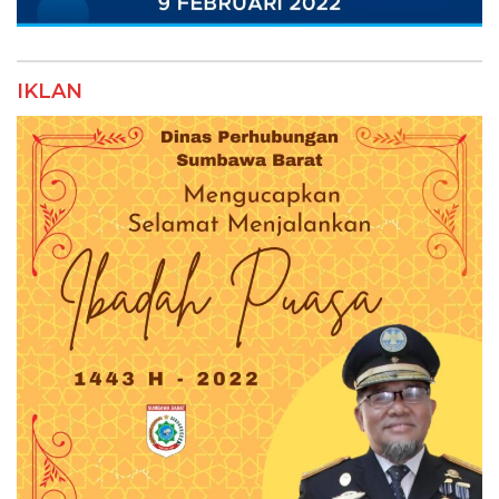
IKLAN