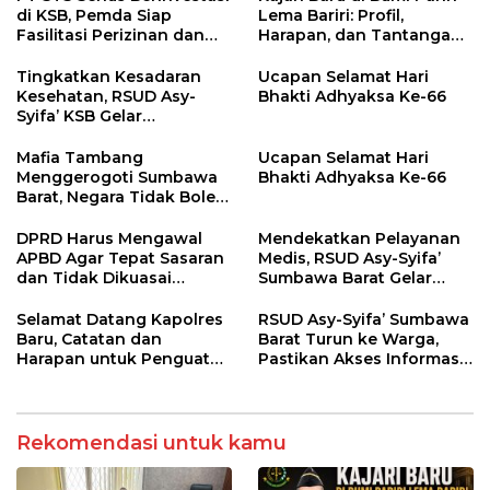
di KSB, Pemda Siap
Lema Bariri: Profil,
Fasilitasi Perizinan dan
Harapan, dan Tantangan
Pastikan Kepatuhan
Penegakan Hukum
Regulasi
Tingkatkan Kesadaran
Ucapan Selamat Hari
Kesehatan, RSUD Asy-
Bhakti Adhyaksa Ke-66
Syifa’ KSB Gelar
Penyuluhan Diabetes
Melitus pada Lansia
Mafia Tambang
Ucapan Selamat Hari
Menggerogoti Sumbawa
Bhakti Adhyaksa Ke-66
Barat, Negara Tidak Boleh
Kalah, Usut Pemodal
hingga WNA
DPRD Harus Mengawal
Mendekatkan Pelayanan
APBD Agar Tepat Sasaran
Medis, RSUD Asy-Syifa’
dan Tidak Dikuasai
Sumbawa Barat Gelar
Kepentingan Kelompok
Sosialisasi dan Edukasi
Tertentu
Kesehatan di Taliwang
Selamat Datang Kapolres
RSUD Asy-Syifa’ Sumbawa
Baru, Catatan dan
Barat Turun ke Warga,
Harapan untuk Penguatan
Pastikan Akses Informasi
Polres Sumbawa Barat
Kesehatan Transparan
Rekomendasi untuk kamu