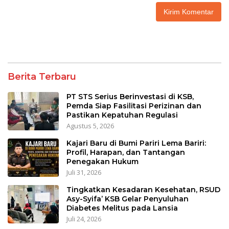
Berita Terbaru
PT STS Serius Berinvestasi di KSB,
Pemda Siap Fasilitasi Perizinan dan
Pastikan Kepatuhan Regulasi
Agustus 5, 2026
Kajari Baru di Bumi Pariri Lema Bariri:
Profil, Harapan, dan Tantangan
Penegakan Hukum
Juli 31, 2026
Tingkatkan Kesadaran Kesehatan, RSUD
Asy-Syifa’ KSB Gelar Penyuluhan
Diabetes Melitus pada Lansia
Juli 24, 2026