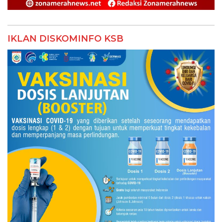
IKLAN DISKOMINFO KSB