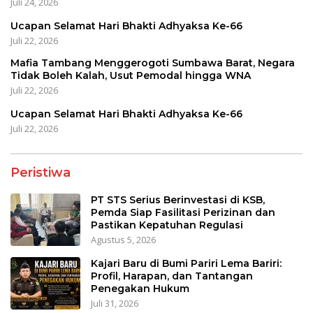
Juli 24, 2026
Ucapan Selamat Hari Bhakti Adhyaksa Ke-66
Juli 22, 2026
Mafia Tambang Menggerogoti Sumbawa Barat, Negara
Tidak Boleh Kalah, Usut Pemodal hingga WNA
Juli 22, 2026
Ucapan Selamat Hari Bhakti Adhyaksa Ke-66
Juli 22, 2026
Peristiwa
PT STS Serius Berinvestasi di KSB,
Pemda Siap Fasilitasi Perizinan dan
Pastikan Kepatuhan Regulasi
Agustus 5, 2026
Kajari Baru di Bumi Pariri Lema Bariri:
Profil, Harapan, dan Tantangan
Penegakan Hukum
Juli 31, 2026