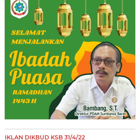
IKLAN DIKBUD KSB 31/4/22