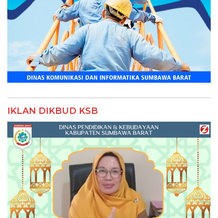
IKLAN DIKBUD KSB