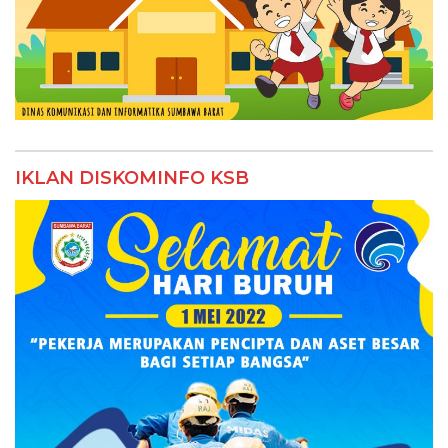
IKLAN DISKOMINFO KSB