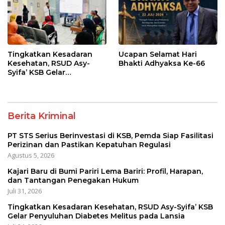
Tingkatkan Kesadaran
Ucapan Selamat Hari
Kesehatan, RSUD Asy-
Bhakti Adhyaksa Ke-66
Syifa’ KSB Gelar
Penyuluhan Diabetes
Melitus pada Lansia
Berita Kriminal
PT STS Serius Berinvestasi di KSB, Pemda Siap Fasilitasi
Perizinan dan Pastikan Kepatuhan Regulasi
Agustus 5, 2026
Kajari Baru di Bumi Pariri Lema Bariri: Profil, Harapan,
dan Tantangan Penegakan Hukum
Juli 31, 2026
Tingkatkan Kesadaran Kesehatan, RSUD Asy-Syifa’ KSB
Gelar Penyuluhan Diabetes Melitus pada Lansia