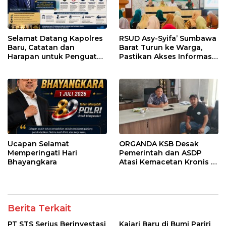
Selamat Datang Kapolres
RSUD Asy-Syifa’ Sumbawa
Baru, Catatan dan
Barat Turun ke Warga,
Harapan untuk Penguatan
Pastikan Akses Informasi
Polres Sumbawa Barat
Kesehatan Transparan
Ucapan Selamat
ORGANDA KSB Desak
Memperingati Hari
Pemerintah dan ASDP
Bhayangkara
Atasi Kemacetan Kronis di
Pelabuhan Poto Tano
Berita Terkait
PT STS Serius Berinvestasi
Kajari Baru di Bumi Pariri