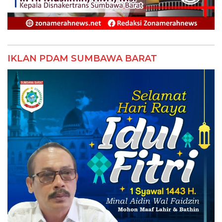
IKLAN PDAM SUMBAWA BARAT