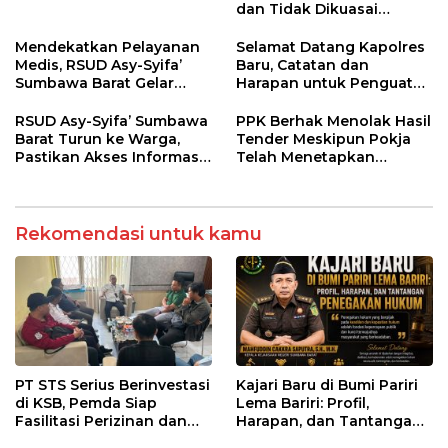
dan Tidak Dikuasai
Kepentingan Kelompok
Tertentu
Mendekatkan Pelayanan
Selamat Datang Kapolres
Medis, RSUD Asy-Syifa’
Baru, Catatan dan
Sumbawa Barat Gelar
Harapan untuk Penguatan
Sosialisasi dan Edukasi
Polres Sumbawa Barat
Kesehatan di Taliwang
RSUD Asy-Syifa’ Sumbawa
PPK Berhak Menolak Hasil
Barat Turun ke Warga,
Tender Meskipun Pokja
Pastikan Akses Informasi
Telah Menetapkan
Kesehatan Transparan
Pemenang
Rekomendasi untuk kamu
PT STS Serius Berinvestasi
Kajari Baru di Bumi Pariri
di KSB, Pemda Siap
Lema Bariri: Profil,
Fasilitasi Perizinan dan
Harapan, dan Tantangan
Pastikan Kepatuhan
Penegakan Hukum