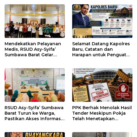
Tertentu
Mendekatkan Pelayanan
Selamat Datang Kapolres
Medis, RSUD Asy-Syifa’
Baru, Catatan dan
Sumbawa Barat Gelar
Harapan untuk Penguatan
Sosialisasi dan Edukasi
Polres Sumbawa Barat
Kesehatan di Taliwang
RSUD Asy-Syifa’ Sumbawa
PPK Berhak Menolak Hasil
Barat Turun ke Warga,
Tender Meskipun Pokja
Pastikan Akses Informasi
Telah Menetapkan
Kesehatan Transparan
Pemenang