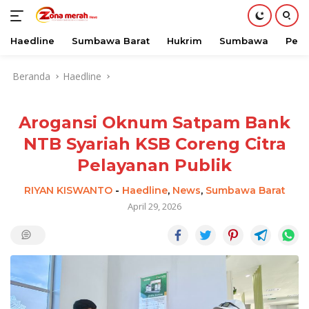
Haedline
Sumbawa Barat
Hukrim
Sumbawa
Peri
Langsung
Beranda
Haedline
ke
konten
Arogansi Oknum Satpam Bank
NTB Syariah KSB Coreng Citra
Pelayanan Publik
RIYAN KISWANTO
-
Haedline
,
News
,
Sumbawa Barat
April 29, 2026