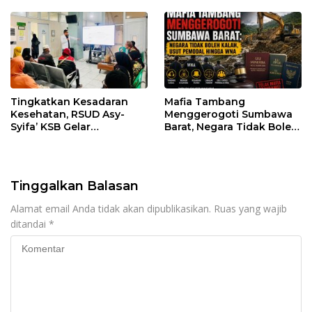
Regulasi
Tingkatkan Kesadaran
Mafia Tambang
Kesehatan, RSUD Asy-
Menggerogoti Sumbawa
Syifa’ KSB Gelar
Barat, Negara Tidak Boleh
Penyuluhan Diabetes
Kalah, Usut Pemodal
Melitus pada Lansia
hingga WNA
Tinggalkan Balasan
Alamat email Anda tidak akan dipublikasikan.
Ruas yang wajib
ditandai
*