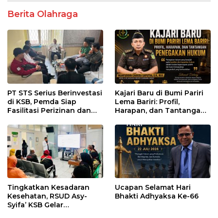
Berita Olahraga
PT STS Serius Berinvestasi
Kajari Baru di Bumi Pariri
di KSB, Pemda Siap
Lema Bariri: Profil,
Fasilitasi Perizinan dan
Harapan, dan Tantangan
Pastikan Kepatuhan
Penegakan Hukum
Regulasi
Tingkatkan Kesadaran
Ucapan Selamat Hari
Kesehatan, RSUD Asy-
Bhakti Adhyaksa Ke-66
Syifa’ KSB Gelar
Penyuluhan Diabetes