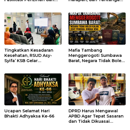
Pastikan Kepatuhan
Penegakan Hukum
Regulasi
Tingkatkan Kesadaran
Mafia Tambang
Kesehatan, RSUD Asy-
Menggerogoti Sumbawa
Syifa’ KSB Gelar
Barat, Negara Tidak Boleh
Penyuluhan Diabetes
Kalah, Usut Pemodal
Melitus pada Lansia
hingga WNA
Ucapan Selamat Hari
DPRD Harus Mengawal
Bhakti Adhyaksa Ke-66
APBD Agar Tepat Sasaran
dan Tidak Dikuasai
Kepentingan Kelompok