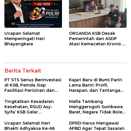
Ucapan Selamat
ORGANDA KSB Desak
Memperingati Hari
Pemerintah dan ASDP
Bhayangkara
Atasi Kemacetan Kronis di
Pelabuhan Poto Tano
Berita Terkait
PT STS Serius Berinvestasi
Kajari Baru di Bumi Pariri
di KSB, Pemda Siap
Lema Bariri: Profil,
Fasilitasi Perizinan dan
Harapan, dan Tantangan
Pastikan Kepatuhan
Penegakan Hukum
Regulasi
Tingkatkan Kesadaran
Mafia Tambang
Kesehatan, RSUD Asy-
Menggerogoti Sumbawa
Syifa’ KSB Gelar
Barat, Negara Tidak Boleh
Penyuluhan Diabetes
Kalah, Usut Pemodal
Melitus pada Lansia
hingga WNA
Ucapan Selamat Hari
DPRD Harus Mengawal
Bhakti Adhyaksa Ke-66
APBD Agar Tepat Sasaran