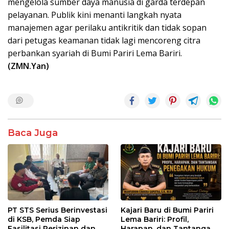
mengelola sumber daya manusia di garda terdepan
pelayanan. Publik kini menanti langkah nyata
manajemen agar perilaku antikritik dan tidak sopan
dari petugas keamanan tidak lagi mencoreng citra
perbankan syariah di Bumi Pariri Lema Bariri.
(ZMN.Yan)
Baca Juga
PT STS Serius Berinvestasi
Kajari Baru di Bumi Pariri
di KSB, Pemda Siap
Lema Bariri: Profil,
Fasilitasi Perizinan dan
Harapan, dan Tantangan