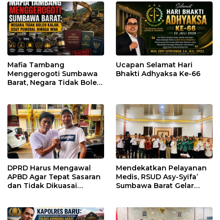
Mafia Tambang
Ucapan Selamat Hari
Menggerogoti Sumbawa
Bhakti Adhyaksa Ke-66
Barat, Negara Tidak Boleh
Kalah, Usut Pemodal
hingga WNA
DPRD Harus Mengawal
Mendekatkan Pelayanan
APBD Agar Tepat Sasaran
Medis, RSUD Asy-Syifa’
dan Tidak Dikuasai
Sumbawa Barat Gelar
Kepentingan Kelompok
Sosialisasi dan Edukasi
Tertentu
Kesehatan di Taliwang