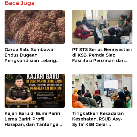
Baca Juga
Garda Satu Sumbawa
PT STS Serius Berinvestasi
Endus Dugaan
di KSB, Pemda Siap
Pengkondisian Lelang
Fasilitasi Perizinan dan
dan Manipulasi Asal-Usul
Pastikan Kepatuhan
Benih Bawang Merah
Regulasi
senilai Rp 7,5 Miliar
Kajari Baru di Bumi Pariri
Tingkatkan Kesadaran
Lema Bariri: Profil,
Kesehatan, RSUD Asy-
Harapan, dan Tantangan
Syifa’ KSB Gelar
Penegakan Hukum
Penyuluhan Diabetes
Melitus pada Lansia