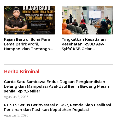
dan Manipulasi Asal-Usul
Pastikan Kepatuhan
Benih Bawang Merah
Regulasi
senilai Rp 7,5 Miliar
Kajari Baru di Bumi Pariri
Tingkatkan Kesadaran
Lema Bariri: Profil,
Kesehatan, RSUD Asy-
Harapan, dan Tantangan
Syifa’ KSB Gelar
Penegakan Hukum
Penyuluhan Diabetes
Melitus pada Lansia
Berita Kriminal
Garda Satu Sumbawa Endus Dugaan Pengkondisian
Lelang dan Manipulasi Asal-Usul Benih Bawang Merah
senilai Rp 7,5 Miliar
Agustus 8, 2026
PT STS Serius Berinvestasi di KSB, Pemda Siap Fasilitasi
Perizinan dan Pastikan Kepatuhan Regulasi
Agustus 5, 2026