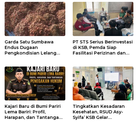
Garda Satu Sumbawa
PT STS Serius Berinvestasi
Endus Dugaan
di KSB, Pemda Siap
Pengkondisian Lelang
Fasilitasi Perizinan dan
dan Manipulasi Asal-Usul
Pastikan Kepatuhan
Benih Bawang Merah
Regulasi
senilai Rp 7,5 Miliar
Kajari Baru di Bumi Pariri
Tingkatkan Kesadaran
Lema Bariri: Profil,
Kesehatan, RSUD Asy-
Harapan, dan Tantangan
Syifa’ KSB Gelar
Penegakan Hukum
Penyuluhan Diabetes
Melitus pada Lansia