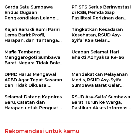
Garda Satu Sumbawa
PT STS Serius Berinvestasi
Endus Dugaan
di KSB, Pemda Siap
Pengkondisian Lelang
Fasilitasi Perizinan dan
dan Manipulasi Asal-Usul
Pastikan Kepatuhan
Benih Bawang Merah
Regulasi
Kajari Baru di Bumi Pariri
Tingkatkan Kesadaran
senilai Rp 7,5 Miliar
Lema Bariri: Profil,
Kesehatan, RSUD Asy-
Harapan, dan Tantangan
Syifa’ KSB Gelar
Penegakan Hukum
Penyuluhan Diabetes
Melitus pada Lansia
Mafia Tambang
Ucapan Selamat Hari
Menggerogoti Sumbawa
Bhakti Adhyaksa Ke-66
Barat, Negara Tidak Boleh
Kalah, Usut Pemodal
hingga WNA
DPRD Harus Mengawal
Mendekatkan Pelayanan
APBD Agar Tepat Sasaran
Medis, RSUD Asy-Syifa’
dan Tidak Dikuasai
Sumbawa Barat Gelar
Kepentingan Kelompok
Sosialisasi dan Edukasi
Tertentu
Kesehatan di Taliwang
Selamat Datang Kapolres
RSUD Asy-Syifa’ Sumbawa
Baru, Catatan dan
Barat Turun ke Warga,
Harapan untuk Penguatan
Pastikan Akses Informasi
Polres Sumbawa Barat
Kesehatan Transparan
Rekomendasi untuk kamu