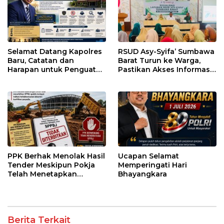
Selamat Datang Kapolres
RSUD Asy-Syifa’ Sumbawa
Baru, Catatan dan
Barat Turun ke Warga,
Harapan untuk Penguatan
Pastikan Akses Informasi
Polres Sumbawa Barat
Kesehatan Transparan
PPK Berhak Menolak Hasil
Ucapan Selamat
Tender Meskipun Pokja
Memperingati Hari
Telah Menetapkan
Bhayangkara
Pemenang
Berita Terkait