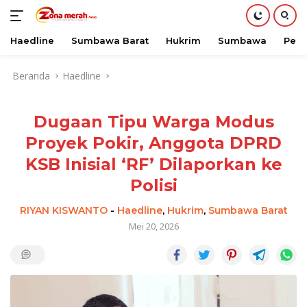
Haedline
Sumbawa Barat
Hukrim
Sumbawa
Peri
Langsung
Beranda
Haedline
ke
konten
Dugaan Tipu Warga Modus
Proyek Pokir, Anggota DPRD
KSB Inisial ‘RF’ Dilaporkan ke
Polisi
RIYAN KISWANTO
-
Haedline
,
Hukrim
,
Sumbawa Barat
Mei 20, 2026