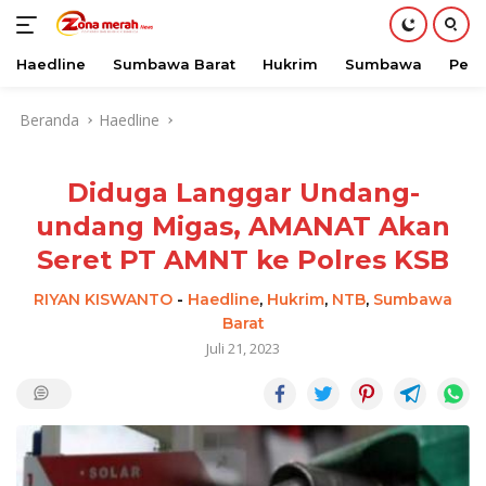
Haedline
Sumbawa Barat
Hukrim
Sumbawa
Peri
Langsung
Beranda
Haedline
ke
konten
Diduga Langgar Undang-
undang Migas, AMANAT Akan
Seret PT AMNT ke Polres KSB
RIYAN KISWANTO
-
Haedline
,
Hukrim
,
NTB
,
Sumbawa
Barat
Juli 21, 2023