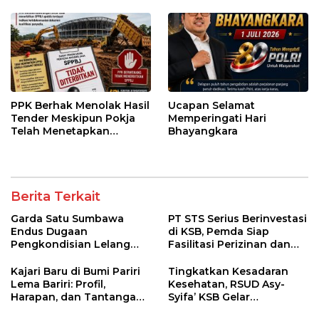
PPK Berhak Menolak Hasil
Ucapan Selamat
Tender Meskipun Pokja
Memperingati Hari
Telah Menetapkan
Bhayangkara
Pemenang
Berita Terkait
Garda Satu Sumbawa
PT STS Serius Berinvestasi
Endus Dugaan
di KSB, Pemda Siap
Pengkondisian Lelang
Fasilitasi Perizinan dan
dan Manipulasi Asal-Usul
Pastikan Kepatuhan
Benih Bawang Merah
Regulasi
Kajari Baru di Bumi Pariri
Tingkatkan Kesadaran
senilai Rp 7,5 Miliar
Lema Bariri: Profil,
Kesehatan, RSUD Asy-
Harapan, dan Tantangan
Syifa’ KSB Gelar
Penegakan Hukum
Penyuluhan Diabetes