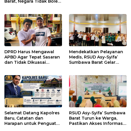
Barat, Negara Tidak Boleh
Kalah, Usut Pemodal
hingga WNA
DPRD Harus Mengawal
Mendekatkan Pelayanan
APBD Agar Tepat Sasaran
Medis, RSUD Asy-Syifa’
dan Tidak Dikuasai
Sumbawa Barat Gelar
Kepentingan Kelompok
Sosialisasi dan Edukasi
Tertentu
Kesehatan di Taliwang
Selamat Datang Kapolres
RSUD Asy-Syifa’ Sumbawa
Baru, Catatan dan
Barat Turun ke Warga,
Harapan untuk Penguatan
Pastikan Akses Informasi
Polres Sumbawa Barat
Kesehatan Transparan