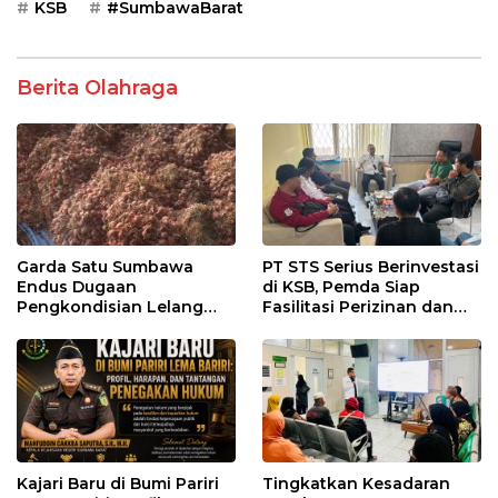
KSB
#SumbawaBarat
Berita Olahraga
Garda Satu Sumbawa
PT STS Serius Berinvestasi
Endus Dugaan
di KSB, Pemda Siap
Pengkondisian Lelang
Fasilitasi Perizinan dan
dan Manipulasi Asal-Usul
Pastikan Kepatuhan
Benih Bawang Merah
Regulasi
senilai Rp 7,5 Miliar
Kajari Baru di Bumi Pariri
Tingkatkan Kesadaran