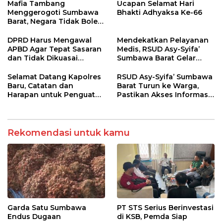
Melitus pada Lansia
Mafia Tambang
Ucapan Selamat Hari
Menggerogoti Sumbawa
Bhakti Adhyaksa Ke-66
Barat, Negara Tidak Boleh
Kalah, Usut Pemodal
hingga WNA
DPRD Harus Mengawal
Mendekatkan Pelayanan
APBD Agar Tepat Sasaran
Medis, RSUD Asy-Syifa’
dan Tidak Dikuasai
Sumbawa Barat Gelar
Kepentingan Kelompok
Sosialisasi dan Edukasi
Tertentu
Kesehatan di Taliwang
Selamat Datang Kapolres
RSUD Asy-Syifa’ Sumbawa
Baru, Catatan dan
Barat Turun ke Warga,
Harapan untuk Penguatan
Pastikan Akses Informasi
Polres Sumbawa Barat
Kesehatan Transparan
Rekomendasi untuk kamu
Garda Satu Sumbawa
PT STS Serius Berinvestasi
Endus Dugaan
di KSB, Pemda Siap