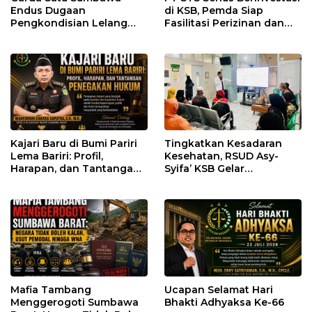
Endus Dugaan
di KSB, Pemda Siap
Pengkondisian Lelang
Fasilitasi Perizinan dan
dan Manipulasi Asal-Usul
Pastikan Kepatuhan
Benih Bawang Merah
Regulasi
senilai Rp 7,5 Miliar
Kajari Baru di Bumi Pariri
Tingkatkan Kesadaran
Lema Bariri: Profil,
Kesehatan, RSUD Asy-
Harapan, dan Tantangan
Syifa’ KSB Gelar
Penegakan Hukum
Penyuluhan Diabetes
Melitus pada Lansia
Mafia Tambang
Ucapan Selamat Hari
Menggerogoti Sumbawa
Bhakti Adhyaksa Ke-66