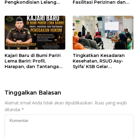
Pengkondisian Lelang
Fasilitasi Perizinan dan
dan Manipulasi Asal-Usul
Pastikan Kepatuhan
Benih Bawang Merah
Regulasi
senilai Rp 7,5 Miliar
Kajari Baru di Bumi Pariri
Tingkatkan Kesadaran
Lema Bariri: Profil,
Kesehatan, RSUD Asy-
Harapan, dan Tantangan
Syifa’ KSB Gelar
Penegakan Hukum
Penyuluhan Diabetes
Melitus pada Lansia
Tinggalkan Balasan
Alamat email Anda tidak akan dipublikasikan.
Ruas yang wajib
ditandai
*