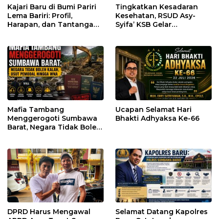
Kajari Baru di Bumi Pariri
Tingkatkan Kesadaran
Lema Bariri: Profil,
Kesehatan, RSUD Asy-
Harapan, dan Tantangan
Syifa’ KSB Gelar
Penegakan Hukum
Penyuluhan Diabetes
Melitus pada Lansia
Mafia Tambang
Ucapan Selamat Hari
Menggerogoti Sumbawa
Bhakti Adhyaksa Ke-66
Barat, Negara Tidak Boleh
Kalah, Usut Pemodal
hingga WNA
DPRD Harus Mengawal
Selamat Datang Kapolres