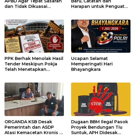
APBD Agar Tepat Sasaran
Baru, Catatan dan
dan Tidak Dikuasai
Harapan untuk Penguatan
Kepentingan Kelompok
Polres Sumbawa Barat
Tertentu
PPK Berhak Menolak Hasil
Ucapan Selamat
Tender Meskipun Pokja
Memperingati Hari
Telah Menetapkan
Bhayangkara
Pemenang
ORGANDA KSB Desak
Dugaan BBM Ilegal Pasok
Pemerintah dan ASDP
Proyek Bendungan Tiu
Atasi Kemacetan Kronis di
Suntuk, APH Didesak