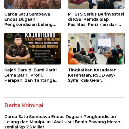
Garda Satu Sumbawa
PT STS Serius Berinvestasi
Endus Dugaan
di KSB, Pemda Siap
Pengkondisian Lelang
Fasilitasi Perizinan dan
dan Manipulasi Asal-Usul
Pastikan Kepatuhan
Benih Bawang Merah
Regulasi
senilai Rp 7,5 Miliar
Kajari Baru di Bumi Pariri
Tingkatkan Kesadaran
Lema Bariri: Profil,
Kesehatan, RSUD Asy-
Harapan, dan Tantangan
Syifa’ KSB Gelar
Penegakan Hukum
Penyuluhan Diabetes
Melitus pada Lansia
Berita Kriminal
Garda Satu Sumbawa Endus Dugaan Pengkondisian
Lelang dan Manipulasi Asal-Usul Benih Bawang Merah
senilai Rp 7,5 Miliar