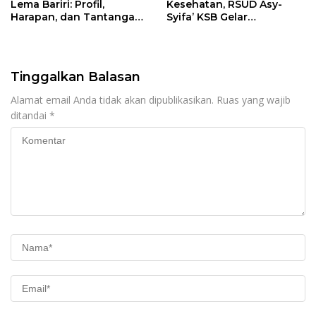
Lema Bariri: Profil,
Kesehatan, RSUD Asy-
Harapan, dan Tantangan
Syifa’ KSB Gelar
Penegakan Hukum
Penyuluhan Diabetes
Melitus pada Lansia
Tinggalkan Balasan
Alamat email Anda tidak akan dipublikasikan.
Ruas yang wajib
ditandai
*