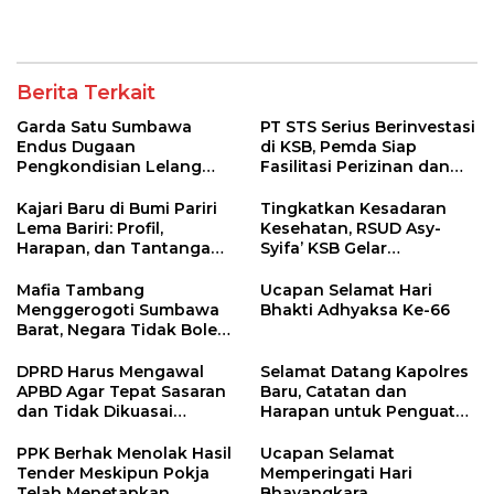
Pelabuhan Poto Tano
Ambil Tindakan Tegas!
Berita Terkait
Garda Satu Sumbawa
PT STS Serius Berinvestasi
Endus Dugaan
di KSB, Pemda Siap
Pengkondisian Lelang
Fasilitasi Perizinan dan
dan Manipulasi Asal-Usul
Pastikan Kepatuhan
Benih Bawang Merah
Regulasi
Kajari Baru di Bumi Pariri
Tingkatkan Kesadaran
senilai Rp 7,5 Miliar
Lema Bariri: Profil,
Kesehatan, RSUD Asy-
Harapan, dan Tantangan
Syifa’ KSB Gelar
Penegakan Hukum
Penyuluhan Diabetes
Melitus pada Lansia
Mafia Tambang
Ucapan Selamat Hari
Menggerogoti Sumbawa
Bhakti Adhyaksa Ke-66
Barat, Negara Tidak Boleh
Kalah, Usut Pemodal
hingga WNA
DPRD Harus Mengawal
Selamat Datang Kapolres
APBD Agar Tepat Sasaran
Baru, Catatan dan
dan Tidak Dikuasai
Harapan untuk Penguatan
Kepentingan Kelompok
Polres Sumbawa Barat
Tertentu
PPK Berhak Menolak Hasil
Ucapan Selamat
Tender Meskipun Pokja
Memperingati Hari
Telah Menetapkan
Bhayangkara