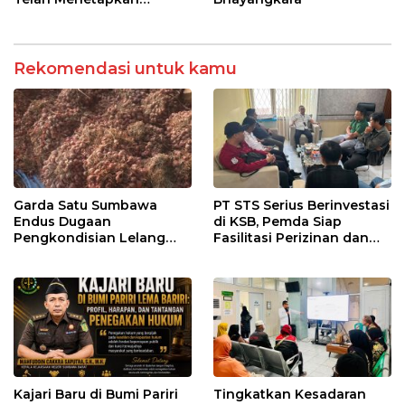
Pemenang
Rekomendasi untuk kamu
Garda Satu Sumbawa
PT STS Serius Berinvestasi
Endus Dugaan
di KSB, Pemda Siap
Pengkondisian Lelang
Fasilitasi Perizinan dan
dan Manipulasi Asal-Usul
Pastikan Kepatuhan
Benih Bawang Merah
Regulasi
senilai Rp 7,5 Miliar
Kajari Baru di Bumi Pariri
Tingkatkan Kesadaran