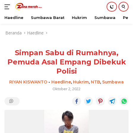
Haedline
Sumbawa Barat
Hukrim
Sumbawa
Peri
Langsung
Beranda
Haedline
ke
konten
Simpan Sabu di Rumahnya,
Pemuda Asal Empang Dibekuk
Polisi
RIYAN KISWANTO
-
Haedline
,
Hukrim
,
NTB
,
Sumbawa
Oktober 2, 2022