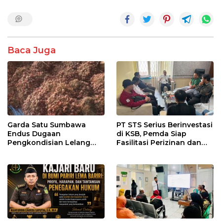
Baca Juga
Garda Satu Sumbawa
PT STS Serius Berinvestasi
Endus Dugaan
di KSB, Pemda Siap
Pengkondisian Lelang
Fasilitasi Perizinan dan
dan Manipulasi Asal-Usul
Pastikan Kepatuhan
Benih Bawang Merah
Regulasi
senilai Rp 7,5 Miliar