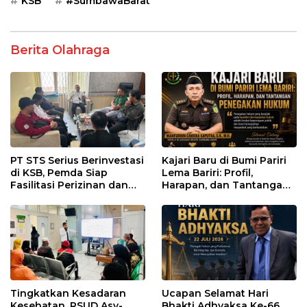
KSB
#SumbawaBarat
Berita Olahraga
PT STS Serius Berinvestasi
Kajari Baru di Bumi Pariri
di KSB, Pemda Siap
Lema Bariri: Profil,
Fasilitasi Perizinan dan
Harapan, dan Tantangan
Pastikan Kepatuhan
Penegakan Hukum
Regulasi
Tingkatkan Kesadaran
Ucapan Selamat Hari
Kesehatan, RSUD Asy-
Bhakti Adhyaksa Ke-66