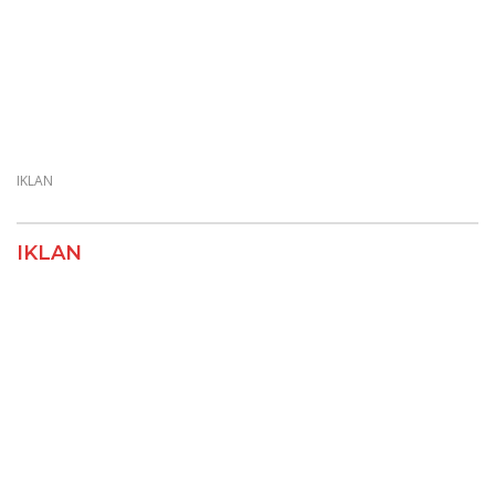
IKLAN