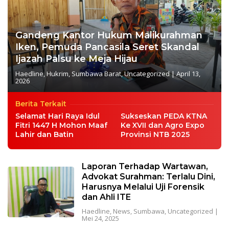
Gandeng Kantor Hukum Malikurahman
Iken, Pemuda Pancasila Seret Skandal
Ijazah Palsu ke Meja Hijau
Haedline
,
Hukrim
,
Sumbawa Barat
,
Uncategorized
|
April 13,
2026
Berita Terkait
Selamat Hari Raya Idul
Sukseskan PEDA KTNA
Fitri 1447 H Mohon Maaf
Ke XVII dan Agro Expo
Lahir dan Batin
Provinsi NTB 2025
Laporan Terhadap Wartawan,
Advokat Surahman: Terlalu Dini,
Harusnya Melalui Uji Forensik
dan Ahli ITE
Haedline
,
News
,
Sumbawa
,
Uncategorized
|
Mei 24, 2025