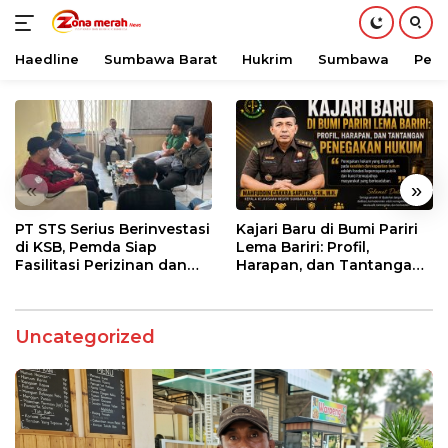
Haedline
Sumbawa Barat
Hukrim
Sumbawa
Peri
Langsung
ke
konten
«
»
PT STS Serius Berinvestasi
Kajari Baru di Bumi Pariri
di KSB, Pemda Siap
Lema Bariri: Profil,
Fasilitasi Perizinan dan
Harapan, dan Tantangan
Pastikan Kepatuhan
Penegakan Hukum
Regulasi
Uncategorized