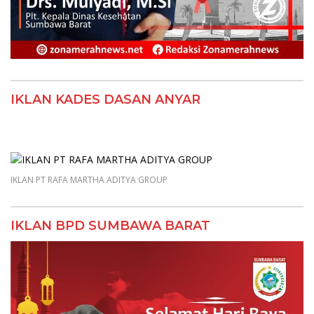
IKLAN KADES DASAN ANYAR
IKLAN PT RAFA MARTHA ADITYA GROUP
IKLAN BPD SUMBAWA BARAT