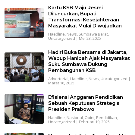
Kartu KSB Maju Resmi
Diluncurkan, Bupati:
Transformasi Kesejahteraan
Masyarakat Mulai Diwujudkan
Haedline
,
News
,
Sumbawa Barat
,
Uncategorized
|
Mei 23, 2025
Hadiri Buka Bersama di Jakarta,
Wabup Hanipah Ajak Masyarakat
Suku Sumbawa Dukung
Pembangunan KSB
Advertorial
,
Haedline
,
News
,
Uncategorized
|
Maret 16, 2025
Efisiensi Anggaran Pendidikan
Sebuah Keputusan Strategis
Presiden Prabowo
Haedline
,
Nasional
,
Opini
,
Pendidikan
,
Uncategorized
|
Februari 19, 2025