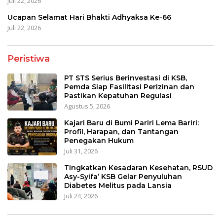
Juli 22, 2026
Ucapan Selamat Hari Bhakti Adhyaksa Ke-66
Juli 22, 2026
Peristiwa
PT STS Serius Berinvestasi di KSB,
Pemda Siap Fasilitasi Perizinan dan
Pastikan Kepatuhan Regulasi
Agustus 5, 2026
Kajari Baru di Bumi Pariri Lema Bariri:
Profil, Harapan, dan Tantangan
Penegakan Hukum
Juli 31, 2026
Tingkatkan Kesadaran Kesehatan, RSUD
Asy-Syifa’ KSB Gelar Penyuluhan
Diabetes Melitus pada Lansia
Juli 24, 2026