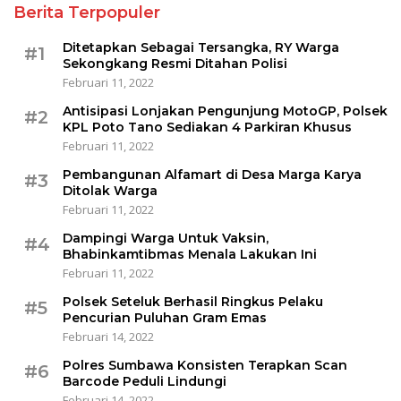
Berita Terpopuler
Ditetapkan Sebagai Tersangka, RY Warga
#1
Sekongkang Resmi Ditahan Polisi
Februari 11, 2022
Antisipasi Lonjakan Pengunjung MotoGP, Polsek
#2
KPL Poto Tano Sediakan 4 Parkiran Khusus
Februari 11, 2022
Pembangunan Alfamart di Desa Marga Karya
#3
Ditolak Warga
Februari 11, 2022
Dampingi Warga Untuk Vaksin,
#4
Bhabinkamtibmas Menala Lakukan Ini
Februari 11, 2022
Polsek Seteluk Berhasil Ringkus Pelaku
#5
Pencurian Puluhan Gram Emas
Februari 14, 2022
Polres Sumbawa Konsisten Terapkan Scan
#6
Barcode Peduli Lindungi
Februari 14, 2022