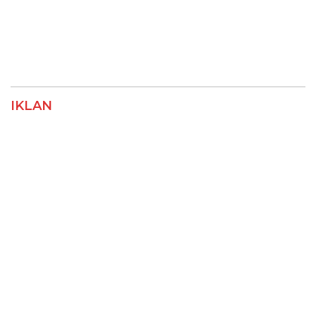
IKLAN
IKLAN
IKLAN