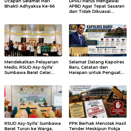
Ucapan Selamat Hari
DPRD Harus Mengawal
Bhakti Adhyaksa Ke-66
APBD Agar Tepat Sasaran
dan Tidak Dikuasai
Kepentingan Kelompok
Tertentu
Mendekatkan Pelayanan
Selamat Datang Kapolres
Medis, RSUD Asy-Syifa’
Baru, Catatan dan
Sumbawa Barat Gelar
Harapan untuk Penguatan
Sosialisasi dan Edukasi
Polres Sumbawa Barat
Kesehatan di Taliwang
RSUD Asy-Syifa’ Sumbawa
PPK Berhak Menolak Hasil
Barat Turun ke Warga,
Tender Meskipun Pokja