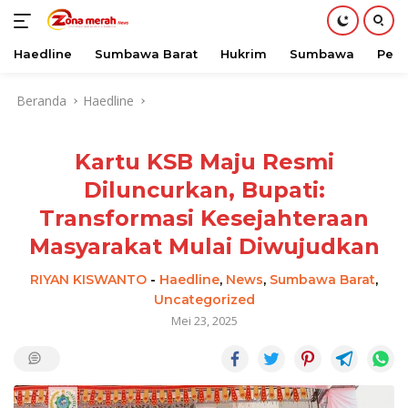
Haedline
Sumbawa Barat
Hukrim
Sumbawa
Peri
Langsung
Beranda
Haedline
ke
konten
Kartu KSB Maju Resmi
Diluncurkan, Bupati:
Transformasi Kesejahteraan
Masyarakat Mulai Diwujudkan
RIYAN KISWANTO
-
Haedline
,
News
,
Sumbawa Barat
,
Uncategorized
Mei 23, 2025