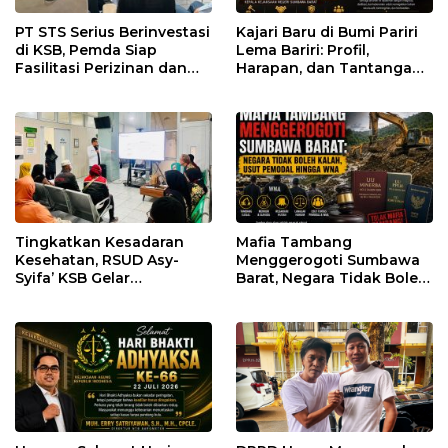
PT STS Serius Berinvestasi
Kajari Baru di Bumi Pariri
di KSB, Pemda Siap
Lema Bariri: Profil,
Fasilitasi Perizinan dan
Harapan, dan Tantangan
Pastikan Kepatuhan
Penegakan Hukum
Regulasi
Tingkatkan Kesadaran
Mafia Tambang
Kesehatan, RSUD Asy-
Menggerogoti Sumbawa
Syifa’ KSB Gelar
Barat, Negara Tidak Boleh
Penyuluhan Diabetes
Kalah, Usut Pemodal
Melitus pada Lansia
hingga WNA