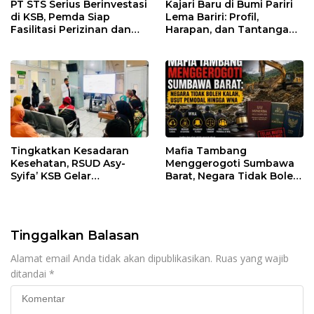
PT STS Serius Berinvestasi
Kajari Baru di Bumi Pariri
di KSB, Pemda Siap
Lema Bariri: Profil,
Fasilitasi Perizinan dan
Harapan, dan Tantangan
Pastikan Kepatuhan
Penegakan Hukum
Regulasi
Tingkatkan Kesadaran
Mafia Tambang
Kesehatan, RSUD Asy-
Menggerogoti Sumbawa
Syifa’ KSB Gelar
Barat, Negara Tidak Boleh
Penyuluhan Diabetes
Kalah, Usut Pemodal
Melitus pada Lansia
hingga WNA
Tinggalkan Balasan
Alamat email Anda tidak akan dipublikasikan.
Ruas yang wajib
ditandai
*