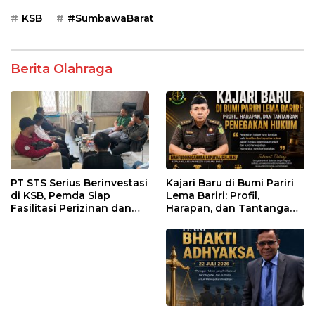
KSB
#SumbawaBarat
Berita Olahraga
PT STS Serius Berinvestasi
Kajari Baru di Bumi Pariri
di KSB, Pemda Siap
Lema Bariri: Profil,
Fasilitasi Perizinan dan
Harapan, dan Tantangan
Pastikan Kepatuhan
Penegakan Hukum
Regulasi