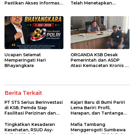
Pastikan Akses Informasi
Telah Menetapkan
Kesehatan Transparan
Pemenang
Ucapan Selamat
ORGANDA KSB Desak
Memperingati Hari
Pemerintah dan ASDP
Bhayangkara
Atasi Kemacetan Kronis di
Pelabuhan Poto Tano
Berita Terkait
PT STS Serius Berinvestasi
Kajari Baru di Bumi Pariri
di KSB, Pemda Siap
Lema Bariri: Profil,
Fasilitasi Perizinan dan
Harapan, dan Tantangan
Pastikan Kepatuhan
Penegakan Hukum
Regulasi
Tingkatkan Kesadaran
Mafia Tambang
Kesehatan, RSUD Asy-
Menggerogoti Sumbawa