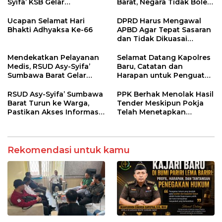
Syifa’ KSB Gelar
Barat, Negara Tidak Boleh
Penyuluhan Diabetes
Kalah, Usut Pemodal
Melitus pada Lansia
hingga WNA
Ucapan Selamat Hari
DPRD Harus Mengawal
Bhakti Adhyaksa Ke-66
APBD Agar Tepat Sasaran
dan Tidak Dikuasai
Kepentingan Kelompok
Tertentu
Mendekatkan Pelayanan
Selamat Datang Kapolres
Medis, RSUD Asy-Syifa’
Baru, Catatan dan
Sumbawa Barat Gelar
Harapan untuk Penguatan
Sosialisasi dan Edukasi
Polres Sumbawa Barat
Kesehatan di Taliwang
RSUD Asy-Syifa’ Sumbawa
PPK Berhak Menolak Hasil
Barat Turun ke Warga,
Tender Meskipun Pokja
Pastikan Akses Informasi
Telah Menetapkan
Kesehatan Transparan
Pemenang
Rekomendasi untuk kamu