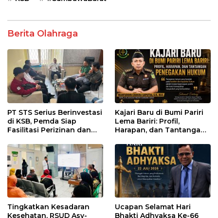
Berita Olahraga
PT STS Serius Berinvestasi
Kajari Baru di Bumi Pariri
di KSB, Pemda Siap
Lema Bariri: Profil,
Fasilitasi Perizinan dan
Harapan, dan Tantangan
Pastikan Kepatuhan
Penegakan Hukum
Regulasi
Tingkatkan Kesadaran
Ucapan Selamat Hari
Kesehatan, RSUD Asy-
Bhakti Adhyaksa Ke-66