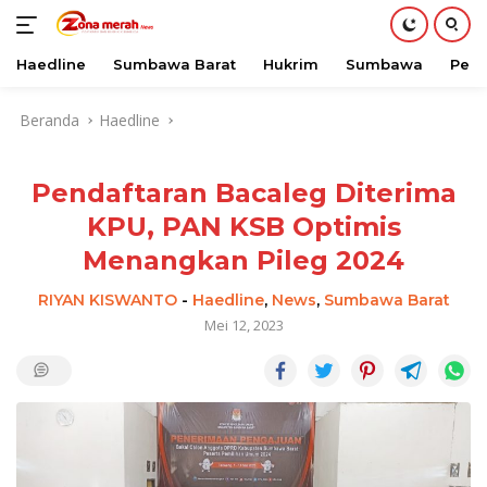
Haedline
Sumbawa Barat
Hukrim
Sumbawa
Peri
Langsung
Beranda
Haedline
ke
konten
Pendaftaran Bacaleg Diterima
KPU, PAN KSB Optimis
Menangkan Pileg 2024
RIYAN KISWANTO
-
Haedline
,
News
,
Sumbawa Barat
Mei 12, 2023