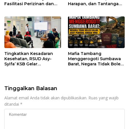
Fasilitasi Perizinan dan
Harapan, dan Tantangan
Pastikan Kepatuhan
Penegakan Hukum
Regulasi
Tingkatkan Kesadaran
Mafia Tambang
Kesehatan, RSUD Asy-
Menggerogoti Sumbawa
Syifa’ KSB Gelar
Barat, Negara Tidak Boleh
Penyuluhan Diabetes
Kalah, Usut Pemodal
Melitus pada Lansia
hingga WNA
Tinggalkan Balasan
Alamat email Anda tidak akan dipublikasikan.
Ruas yang wajib
ditandai
*