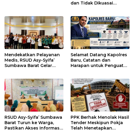
dan Tidak Dikuasai
Kepentingan Kelompok
Tertentu
Mendekatkan Pelayanan
Selamat Datang Kapolres
Medis, RSUD Asy-Syifa’
Baru, Catatan dan
Sumbawa Barat Gelar
Harapan untuk Penguatan
Sosialisasi dan Edukasi
Polres Sumbawa Barat
Kesehatan di Taliwang
RSUD Asy-Syifa’ Sumbawa
PPK Berhak Menolak Hasil
Barat Turun ke Warga,
Tender Meskipun Pokja
Pastikan Akses Informasi
Telah Menetapkan
Kesehatan Transparan
Pemenang