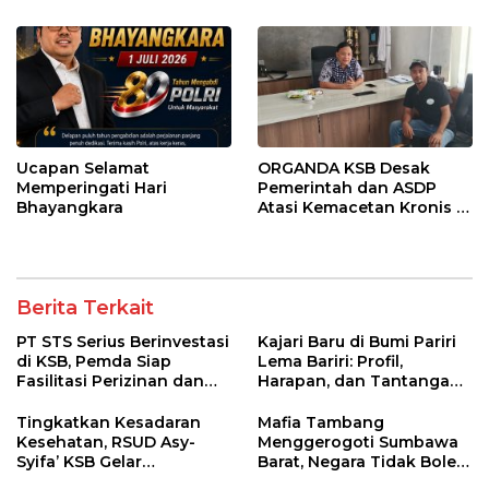
Ucapan Selamat
ORGANDA KSB Desak
Memperingati Hari
Pemerintah dan ASDP
Bhayangkara
Atasi Kemacetan Kronis di
Pelabuhan Poto Tano
Berita Terkait
PT STS Serius Berinvestasi
Kajari Baru di Bumi Pariri
di KSB, Pemda Siap
Lema Bariri: Profil,
Fasilitasi Perizinan dan
Harapan, dan Tantangan
Pastikan Kepatuhan
Penegakan Hukum
Regulasi
Tingkatkan Kesadaran
Mafia Tambang
Kesehatan, RSUD Asy-
Menggerogoti Sumbawa
Syifa’ KSB Gelar
Barat, Negara Tidak Boleh
Penyuluhan Diabetes
Kalah, Usut Pemodal