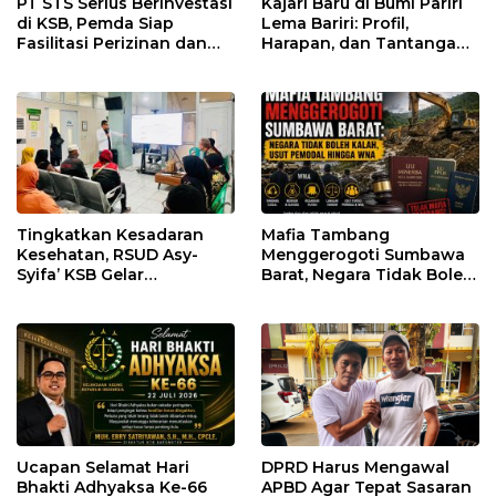
PT STS Serius Berinvestasi
Kajari Baru di Bumi Pariri
di KSB, Pemda Siap
Lema Bariri: Profil,
Fasilitasi Perizinan dan
Harapan, dan Tantangan
Pastikan Kepatuhan
Penegakan Hukum
Regulasi
Tingkatkan Kesadaran
Mafia Tambang
Kesehatan, RSUD Asy-
Menggerogoti Sumbawa
Syifa’ KSB Gelar
Barat, Negara Tidak Boleh
Penyuluhan Diabetes
Kalah, Usut Pemodal
Melitus pada Lansia
hingga WNA
Ucapan Selamat Hari
DPRD Harus Mengawal
Bhakti Adhyaksa Ke-66
APBD Agar Tepat Sasaran