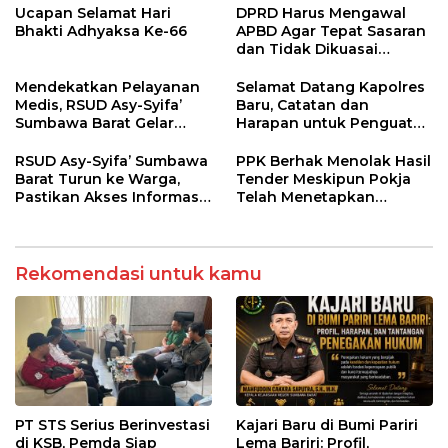
Melitus pada Lansia
hingga WNA
Ucapan Selamat Hari
DPRD Harus Mengawal
Bhakti Adhyaksa Ke-66
APBD Agar Tepat Sasaran
dan Tidak Dikuasai
Kepentingan Kelompok
Tertentu
Mendekatkan Pelayanan
Selamat Datang Kapolres
Medis, RSUD Asy-Syifa’
Baru, Catatan dan
Sumbawa Barat Gelar
Harapan untuk Penguatan
Sosialisasi dan Edukasi
Polres Sumbawa Barat
Kesehatan di Taliwang
RSUD Asy-Syifa’ Sumbawa
PPK Berhak Menolak Hasil
Barat Turun ke Warga,
Tender Meskipun Pokja
Pastikan Akses Informasi
Telah Menetapkan
Kesehatan Transparan
Pemenang
Rekomendasi untuk kamu
PT STS Serius Berinvestasi
Kajari Baru di Bumi Pariri
di KSB, Pemda Siap
Lema Bariri: Profil,