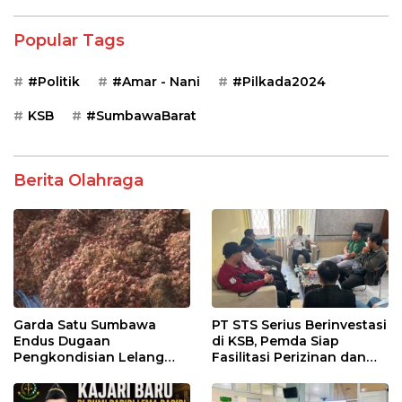
Popular Tags
#Politik
#Amar - Nani
#Pilkada2024
KSB
#SumbawaBarat
Berita Olahraga
Garda Satu Sumbawa
PT STS Serius Berinvestasi
Endus Dugaan
di KSB, Pemda Siap
Pengkondisian Lelang
Fasilitasi Perizinan dan
dan Manipulasi Asal-Usul
Pastikan Kepatuhan
Benih Bawang Merah
Regulasi