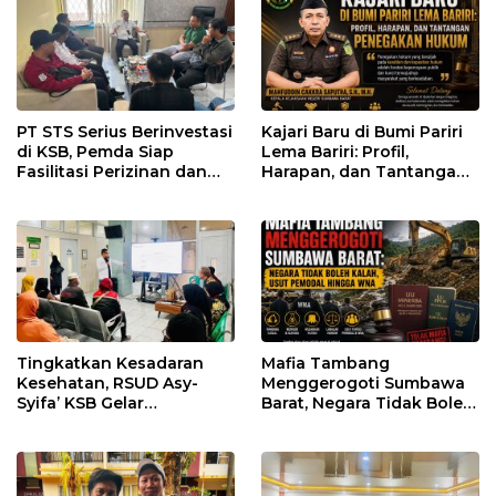
PT STS Serius Berinvestasi
Kajari Baru di Bumi Pariri
di KSB, Pemda Siap
Lema Bariri: Profil,
Fasilitasi Perizinan dan
Harapan, dan Tantangan
Pastikan Kepatuhan
Penegakan Hukum
Regulasi
Tingkatkan Kesadaran
Mafia Tambang
Kesehatan, RSUD Asy-
Menggerogoti Sumbawa
Syifa’ KSB Gelar
Barat, Negara Tidak Boleh
Penyuluhan Diabetes
Kalah, Usut Pemodal
Melitus pada Lansia
hingga WNA