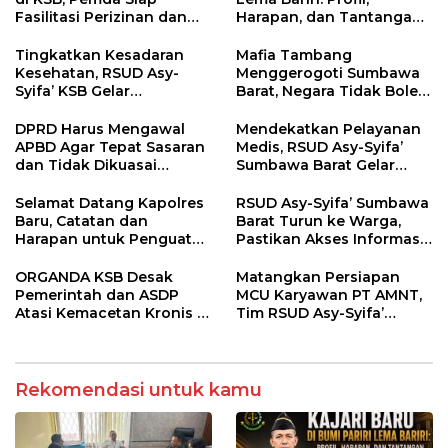
Fasilitasi Perizinan dan
Harapan, dan Tantangan
Pastikan Kepatuhan
Penegakan Hukum
Regulasi
Tingkatkan Kesadaran
Mafia Tambang
Kesehatan, RSUD Asy-
Menggerogoti Sumbawa
Syifa’ KSB Gelar
Barat, Negara Tidak Boleh
Penyuluhan Diabetes
Kalah, Usut Pemodal
Melitus pada Lansia
hingga WNA
DPRD Harus Mengawal
Mendekatkan Pelayanan
APBD Agar Tepat Sasaran
Medis, RSUD Asy-Syifa’
dan Tidak Dikuasai
Sumbawa Barat Gelar
Kepentingan Kelompok
Sosialisasi dan Edukasi
Tertentu
Kesehatan di Taliwang
Selamat Datang Kapolres
RSUD Asy-Syifa’ Sumbawa
Baru, Catatan dan
Barat Turun ke Warga,
Harapan untuk Penguatan
Pastikan Akses Informasi
Polres Sumbawa Barat
Kesehatan Transparan
ORGANDA KSB Desak
Matangkan Persiapan
Pemerintah dan ASDP
MCU Karyawan PT AMNT,
Atasi Kemacetan Kronis di
Tim RSUD Asy-Syifa’
Pelabuhan Poto Tano
Kunjungi Buin Batu Clinic
Rekomendasi untuk kamu