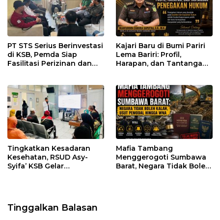
PT STS Serius Berinvestasi
Kajari Baru di Bumi Pariri
di KSB, Pemda Siap
Lema Bariri: Profil,
Fasilitasi Perizinan dan
Harapan, dan Tantangan
Pastikan Kepatuhan
Penegakan Hukum
Regulasi
Tingkatkan Kesadaran
Mafia Tambang
Kesehatan, RSUD Asy-
Menggerogoti Sumbawa
Syifa’ KSB Gelar
Barat, Negara Tidak Boleh
Penyuluhan Diabetes
Kalah, Usut Pemodal
Melitus pada Lansia
hingga WNA
Tinggalkan Balasan