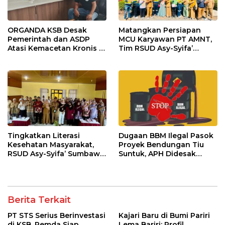
ORGANDA KSB Desak
Matangkan Persiapan
Pemerintah dan ASDP
MCU Karyawan PT AMNT,
Atasi Kemacetan Kronis di
Tim RSUD Asy-Syifa’
Pelabuhan Poto Tano
Kunjungi Buin Batu Clinic
Tingkatkan Literasi
Dugaan BBM Ilegal Pasok
Kesehatan Masyarakat,
Proyek Bendungan Tiu
RSUD Asy-Syifa’ Sumbawa
Suntuk, APH Didesak
Barat Gelar Sosialisasi dan
Ambil Tindakan Tegas!
Penyuluhan Diabetes di
Kecamatan Seteluk
Berita Terkait
PT STS Serius Berinvestasi
Kajari Baru di Bumi Pariri
di KSB, Pemda Siap
Lema Bariri: Profil,