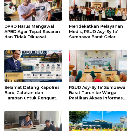
DPRD Harus Mengawal
Mendekatkan Pelayanan
APBD Agar Tepat Sasaran
Medis, RSUD Asy-Syifa’
dan Tidak Dikuasai
Sumbawa Barat Gelar
Kepentingan Kelompok
Sosialisasi dan Edukasi
Tertentu
Kesehatan di Taliwang
Selamat Datang Kapolres
RSUD Asy-Syifa’ Sumbawa
Baru, Catatan dan
Barat Turun ke Warga,
Harapan untuk Penguatan
Pastikan Akses Informasi
Polres Sumbawa Barat
Kesehatan Transparan