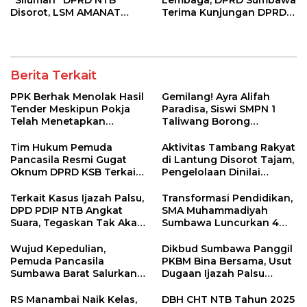
“Siluman” DPRD NTB
Lembaga, DPRD Sumbawa
Disorot, LSM AMANAT
Terima Kunjungan DPRD
Desak Kejati Naikan
KSB
Status Penyidikan
Berita Terkait
PPK Berhak Menolak Hasil
Gemilang! Ayra Alifah
Tender Meskipun Pokja
Paradisa, Siswi SMPN 1
Telah Menetapkan
Taliwang Borong
Pemenang
Penghargaan di Puteri
Remaja NTB 2026
Tim Hukum Pemuda
Aktivitas Tambang Rakyat
Pancasila Resmi Gugat
di Lantung Disorot Tajam,
Oknum DPRD KSB Terkait
Pengelolaan Dinilai
Skandal Ijazah Palsu!
Lemah dan Ancam
Lingkungan
Terkait Kasus Ijazah Palsu,
Transformasi Pendidikan,
DPD PDIP NTB Angkat
SMA Muhammadiyah
Suara, Tegaskan Tak Akan
Sumbawa Luncurkan 4
Pasang Badan
Program Unggulan untuk
Siswa Baru 2026
Wujud Kepedulian,
Dikbud Sumbawa Panggil
Pemuda Pancasila
PKBM Bina Bersama, Usut
Sumbawa Barat Salurkan
Dugaan Ijazah Palsu
Bantuan untuk Korban
Oknum DPRD KSB
Kebakaran di Desa
RS Manambai Naik Kelas,
DBH CHT NTB Tahun 2025