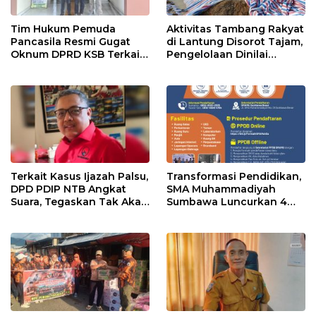
Tim Hukum Pemuda
Aktivitas Tambang Rakyat
Pancasila Resmi Gugat
di Lantung Disorot Tajam,
Oknum DPRD KSB Terkait
Pengelolaan Dinilai
Skandal Ijazah Palsu!
Lemah dan Ancam
Lingkungan
Terkait Kasus Ijazah Palsu,
Transformasi Pendidikan,
DPD PDIP NTB Angkat
SMA Muhammadiyah
Suara, Tegaskan Tak Akan
Sumbawa Luncurkan 4
Pasang Badan
Program Unggulan untuk
Siswa Baru 2026