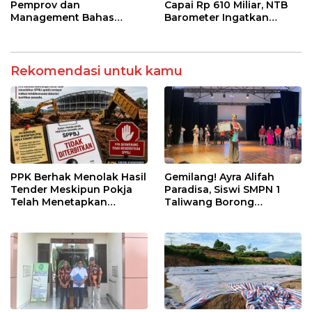
Kalimango
Pemprov dan
Capai Rp 610 Miliar, NTB
Management Bahas
Barometer Ingatkan
Penyesuaian STOK
Risiko Penyalahgunaan
Rekomendasi untuk kamu
PPK Berhak Menolak Hasil
Gemilang! Ayra Alifah
Tender Meskipun Pokja
Paradisa, Siswi SMPN 1
Telah Menetapkan
Taliwang Borong
Pemenang
Penghargaan di Puteri
Remaja NTB 2026