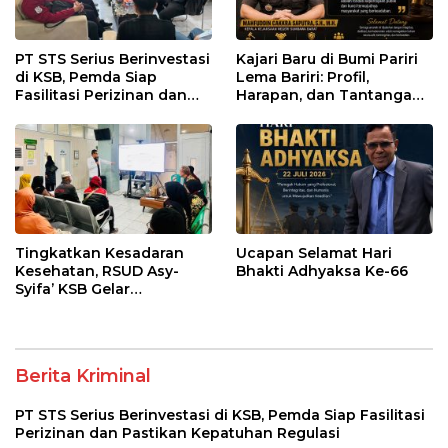
PT STS Serius Berinvestasi
Kajari Baru di Bumi Pariri
di KSB, Pemda Siap
Lema Bariri: Profil,
Fasilitasi Perizinan dan
Harapan, dan Tantangan
Pastikan Kepatuhan
Penegakan Hukum
Regulasi
Tingkatkan Kesadaran
Ucapan Selamat Hari
Kesehatan, RSUD Asy-
Bhakti Adhyaksa Ke-66
Syifa’ KSB Gelar
Penyuluhan Diabetes
Melitus pada Lansia
Berita Kriminal
PT STS Serius Berinvestasi di KSB, Pemda Siap Fasilitasi
Perizinan dan Pastikan Kepatuhan Regulasi