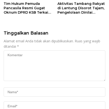
Tim Hukum Pemuda
Aktivitas Tambang Rakyat
Pancasila Resmi Gugat
di Lantung Disorot Tajam,
Oknum DPRD KSB Terkait
Pengelolaan Dinilai
Skandal Ijazah Palsu!
Lemah dan Ancam
Lingkungan
Tinggalkan Balasan
Alamat email Anda tidak akan dipublikasikan.
Ruas yang wajib
ditandai
*