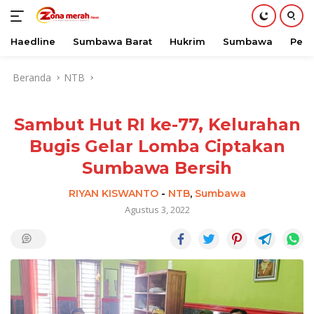
Haedline
Sumbawa Barat
Hukrim
Sumbawa
Peri
Langsung
Beranda
NTB
ke
konten
Sambut Hut RI ke-77, Kelurahan
Bugis Gelar Lomba Ciptakan
Sumbawa Bersih
RIYAN KISWANTO
-
NTB
,
Sumbawa
Agustus 3, 2022