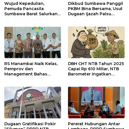
Wujud Kepedulian,
Dikbud Sumbawa Panggil
Pemuda Pancasila
PKBM Bina Bersama, Usut
Sumbawa Barat Salurkan
Dugaan Ijazah Palsu
Bantuan untuk Korban
Oknum DPRD KSB
Kebakaran di Desa
Kalimango
RS Manambai Naik Kelas,
DBH CHT NTB Tahun 2025
Pemprov dan
Capai Rp 610 Miliar, NTB
Management Bahas
Barometer Ingatkan
Penyesuaian STOK
Risiko Penyalahgunaan
Dugaan Gratifikasi Pokir
Pererat Hubungan Antar