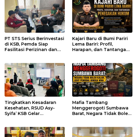
PT STS Serius Berinvestasi
Kajari Baru di Bumi Pariri
di KSB, Pemda Siap
Lema Bariri: Profil,
Fasilitasi Perizinan dan
Harapan, dan Tantangan
Pastikan Kepatuhan
Penegakan Hukum
Regulasi
Tingkatkan Kesadaran
Mafia Tambang
Kesehatan, RSUD Asy-
Menggerogoti Sumbawa
Syifa’ KSB Gelar
Barat, Negara Tidak Boleh
Penyuluhan Diabetes
Kalah, Usut Pemodal
Melitus pada Lansia
hingga WNA