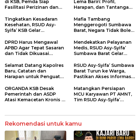
di KSB, Pemda Siap
Lema Bariri: Profil,
Fasilitasi Perizinan dan
Harapan, dan Tantangan
Pastikan Kepatuhan
Penegakan Hukum
Regulasi
Tingkatkan Kesadaran
Mafia Tambang
Kesehatan, RSUD Asy-
Menggerogoti Sumbawa
Syifa’ KSB Gelar
Barat, Negara Tidak Boleh
Penyuluhan Diabetes
Kalah, Usut Pemodal
Melitus pada Lansia
hingga WNA
DPRD Harus Mengawal
Mendekatkan Pelayanan
APBD Agar Tepat Sasaran
Medis, RSUD Asy-Syifa’
dan Tidak Dikuasai
Sumbawa Barat Gelar
Kepentingan Kelompok
Sosialisasi dan Edukasi
Tertentu
Kesehatan di Taliwang
Selamat Datang Kapolres
RSUD Asy-Syifa’ Sumbawa
Baru, Catatan dan
Barat Turun ke Warga,
Harapan untuk Penguatan
Pastikan Akses Informasi
Polres Sumbawa Barat
Kesehatan Transparan
ORGANDA KSB Desak
Matangkan Persiapan
Pemerintah dan ASDP
MCU Karyawan PT AMNT,
Atasi Kemacetan Kronis di
Tim RSUD Asy-Syifa’
Pelabuhan Poto Tano
Kunjungi Buin Batu Clinic
Rekomendasi untuk kamu