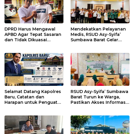
DPRD Harus Mengawal
Mendekatkan Pelayanan
APBD Agar Tepat Sasaran
Medis, RSUD Asy-Syifa’
dan Tidak Dikuasai
Sumbawa Barat Gelar
Kepentingan Kelompok
Sosialisasi dan Edukasi
Tertentu
Kesehatan di Taliwang
Selamat Datang Kapolres
RSUD Asy-Syifa’ Sumbawa
Baru, Catatan dan
Barat Turun ke Warga,
Harapan untuk Penguatan
Pastikan Akses Informasi
Polres Sumbawa Barat
Kesehatan Transparan