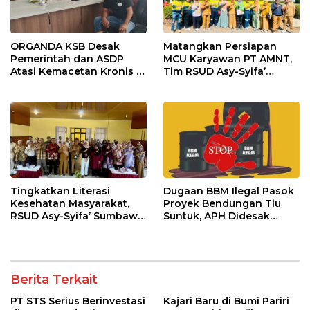
ORGANDA KSB Desak
Matangkan Persiapan
Pemerintah dan ASDP
MCU Karyawan PT AMNT,
Atasi Kemacetan Kronis di
Tim RSUD Asy-Syifa’
Pelabuhan Poto Tano
Kunjungi Buin Batu Clinic
Tingkatkan Literasi
Dugaan BBM Ilegal Pasok
Kesehatan Masyarakat,
Proyek Bendungan Tiu
RSUD Asy-Syifa’ Sumbawa
Suntuk, APH Didesak
Barat Gelar Sosialisasi dan
Ambil Tindakan Tegas!
Penyuluhan Diabetes di
Kecamatan Seteluk
Berita Terkait
PT STS Serius Berinvestasi
Kajari Baru di Bumi Pariri