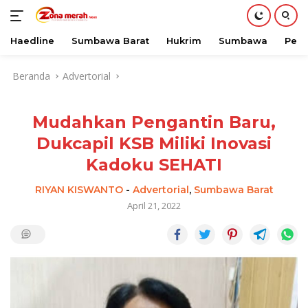
Haedline
Sumbawa Barat
Hukrim
Sumbawa
Peri
Langsung
Beranda
Advertorial
ke
konten
Mudahkan Pengantin Baru,
Dukcapil KSB Miliki Inovasi
Kadoku SEHATI
RIYAN KISWANTO
-
Advertorial
,
Sumbawa Barat
April 21, 2022