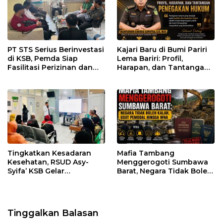
PT STS Serius Berinvestasi
Kajari Baru di Bumi Pariri
di KSB, Pemda Siap
Lema Bariri: Profil,
Fasilitasi Perizinan dan
Harapan, dan Tantangan
Pastikan Kepatuhan
Penegakan Hukum
Regulasi
Tingkatkan Kesadaran
Mafia Tambang
Kesehatan, RSUD Asy-
Menggerogoti Sumbawa
Syifa’ KSB Gelar
Barat, Negara Tidak Boleh
Penyuluhan Diabetes
Kalah, Usut Pemodal
Melitus pada Lansia
hingga WNA
Tinggalkan Balasan