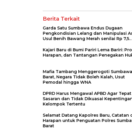
Penguatan Polres
Informasi Keseh
Sumbawa Barat
Transparan
Berita Terkait
Garda Satu Sumbawa Endus Dugaan
Pengkondisian Lelang dan Manipulasi As
Usul Benih Bawang Merah senilai Rp 7,5
Miliar
Kajari Baru di Bumi Pariri Lema Bariri: Prof
Harapan, dan Tantangan Penegakan H
Mafia Tambang Menggerogoti Sumbaw
Barat, Negara Tidak Boleh Kalah, Usut
Pemodal hingga WNA
DPRD Harus Mengawal APBD Agar Tepat
Sasaran dan Tidak Dikuasai Kepentinga
Kelompok Tertentu
Selamat Datang Kapolres Baru, Catatan 
Harapan untuk Penguatan Polres Sumb
Barat