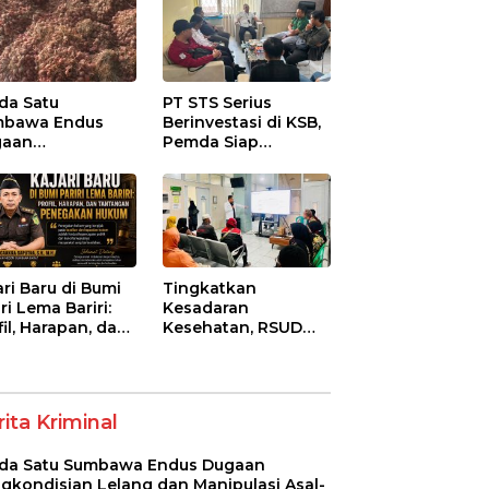
da Satu
PT STS Serius
mbawa Endus
Berinvestasi di KSB,
gaan
Pemda Siap
gkondisian
Fasilitasi Perizinan
ang dan
dan Pastikan
ipulasi Asal-Usul
Kepatuhan Regulasi
ih Bawang
ah senilai Rp 7,5
ar
ari Baru di Bumi
Tingkatkan
ri Lema Bariri:
Kesadaran
fil, Harapan, dan
Kesehatan, RSUD
tangan
Asy-Syifa’ KSB Gelar
egakan Hukum
Penyuluhan
Diabetes Melitus
pada Lansia
ita Kriminal
da Satu Sumbawa Endus Dugaan
gkondisian Lelang dan Manipulasi Asal-