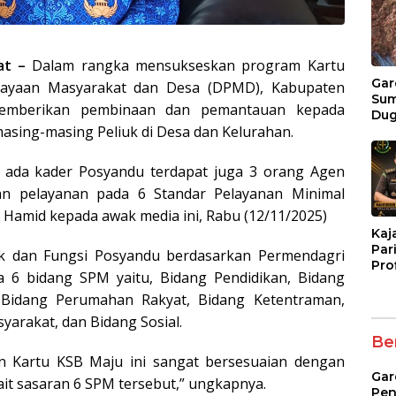
at –
Dalam rangka mensukseskan program Kartu
Gar
ayaan Masyarakat dan Desa (DPMD), Kabupaten
Su
memberikan pembinaan dan pemantauan kepada
Du
masing-masing Peliuk di Desa dan Kelurahan.
Pen
Lel
Man
n ada kader Posyandu terdapat juga 3 orang Agen
Ben
n pelayanan pada 6 Standar Pelayanan Minimal
Mer
Mili
 Hamid kepada awak media ini, Rabu (12/11/2025)
Kaj
Pari
 dan Fungsi Posyandu berdasarkan Permendagri
Pro
6 bidang SPM yaitu, Bidang Pendidikan, Bidang
Tan
Pen
Bidang Perumahan Rakyat, Bidang Ketentraman,
arakat, dan Bidang Sosial.
Ber
n Kartu KSB Maju ini sangat bersesuaian dengan
Gar
it sasaran 6 SPM tersebut,” ungkapnya.
Pen