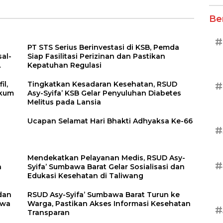
atan
Pemenang
Be
#
PT STS Serius Berinvestasi di KSB, Pemda
al-
Siap Fasilitasi Perizinan dan Pastikan
Kepatuhan Regulasi
il,
Tingkatkan Kesadaran Kesehatan, RSUD
#
ukum
Asy-Syifa’ KSB Gelar Penyuluhan Diabetes
Melitus pada Lansia
a
Ucapan Selamat Hari Bhakti Adhyaksa Ke-66
#
Mendekatkan Pelayanan Medis, RSUD Asy-
#
n
Syifa’ Sumbawa Barat Gelar Sosialisasi dan
Edukasi Kesehatan di Taliwang
dan
RSUD Asy-Syifa’ Sumbawa Barat Turun ke
awa
Warga, Pastikan Akses Informasi Kesehatan
#
Transparan