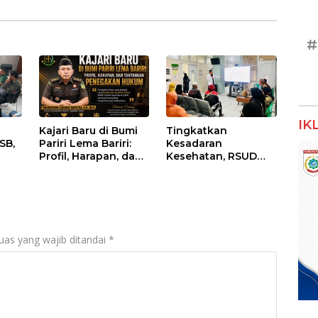
#
IK
Kajari Baru di Bumi
Tingkatkan
SB,
Pariri Lema Bariri:
Kesadaran
Profil, Harapan, dan
Kesehatan, RSUD
nan
Tantangan
Asy-Syifa’ KSB Gelar
Penegakan Hukum
Penyuluhan
lasi
Diabetes Melitus
pada Lansia
uas yang wajib ditandai
*