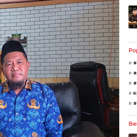
Po
#
#
#
K
#
Be