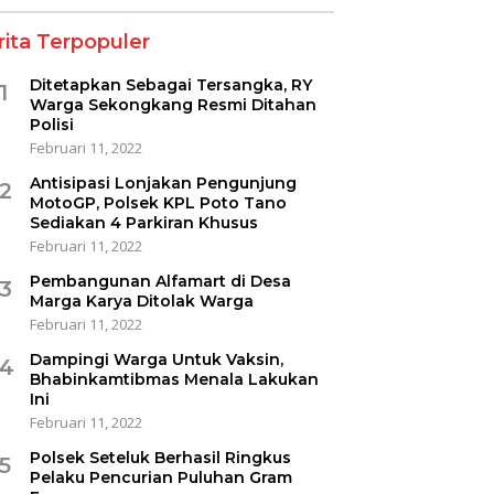
rita Terpopuler
Ditetapkan Sebagai Tersangka, RY
1
Warga Sekongkang Resmi Ditahan
Polisi
Februari 11, 2022
Antisipasi Lonjakan Pengunjung
2
MotoGP, Polsek KPL Poto Tano
Sediakan 4 Parkiran Khusus
Februari 11, 2022
Pembangunan Alfamart di Desa
3
Marga Karya Ditolak Warga
Februari 11, 2022
Dampingi Warga Untuk Vaksin,
4
Bhabinkamtibmas Menala Lakukan
Ini
Februari 11, 2022
Polsek Seteluk Berhasil Ringkus
5
Pelaku Pencurian Puluhan Gram