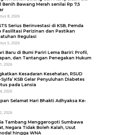
l Benih Bawang Merah senilai Rp 7,5
ar
tus 8, 2026
STS Serius Berinvestasi di KSB, Pemda
p Fasilitasi Perizinan dan Pastikan
atuhan Regulasi
tus 5, 2026
ri Baru di Bumi Pariri Lema Bariri: Profil,
apan, dan Tantangan Penegakan Hukum
31, 2026
gkatkan Kesadaran Kesehatan, RSUD
-Syifa’ KSB Gelar Penyuluhan Diabetes
itus pada Lansia
24, 2026
pan Selamat Hari Bhakti Adhyaksa Ke-
22, 2026
ia Tambang Menggerogoti Sumbawa
at, Negara Tidak Boleh Kalah, Usut
odal hingga WNA