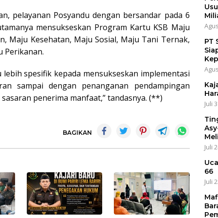
Usu
skan, pelayanan Posyandu dengan bersandar pada 6
Mili
Agus
s utamanya mensukseskan Program Kartu KSB Maju
n, Maju Kesehatan, Maju Sosial, Maju Tani Ternak,
PT 
Sia
 Perikanan.
Kep
Agus
u lebih spesifik kepada mensukseskan implementasi
Kaja
saran sampai dengan penanganan pendampingan
Har
sasaran penerima manfaat,” tandasnya. (**)
Juli 
Tin
Asy
BAGIKAN
Mel
Juli 
Uca
66
Juli 
Maf
Bar
Pem