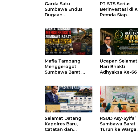
Garda Satu
PT STS Serius
Sumbawa Endus
Berinvestasi di K
Dugaan
Pemda Siap
Pengkondisian
Fasilitasi Perizi
Lelang dan
dan Pastikan
Manipulasi Asal-Usul
Kepatuhan Regu
Benih Bawang
Merah senilai Rp 7,5
Miliar
Mafia Tambang
Ucapan Selamat
Menggerogoti
Hari Bhakti
Sumbawa Barat,
Adhyaksa Ke-66
Negara Tidak Boleh
Kalah, Usut Pemodal
hingga WNA
Selamat Datang
RSUD Asy-Syifa’
Kapolres Baru,
Sumbawa Barat
Catatan dan
Turun ke Warga,
Harapan untuk
Pastikan Akses