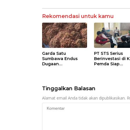
Rekomendasi untuk kamu
Garda Satu
PT STS Serius
Sumbawa Endus
Berinvestasi di K
Dugaan
Pemda Siap
Pengkondisian
Fasilitasi Perizi
Lelang dan
dan Pastikan
Manipulasi Asal-Usul
Kepatuhan Regu
Benih Bawang
Tinggalkan Balasan
Merah senilai Rp 7,5
Miliar
Alamat email Anda tidak akan dipublikasikan.
R