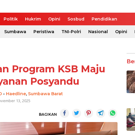
Politik
Hukrim
Opini
Sosbud
Pendidikan
Sumbawa
Peristiwa
TNI-Polri
Nasional
Opini
Be
n Program KSB Maju
ayanan Posyandu
O
-
Haedline
,
Sumbawa Barat
vember 13, 2025
BAGIKAN