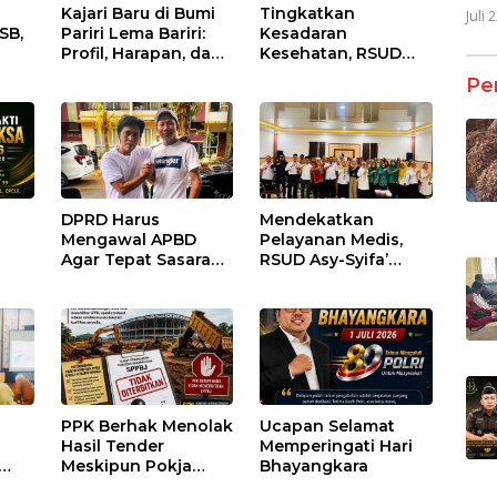
Kajari Baru di Bumi
Tingkatkan
Juli 
SB,
Pariri Lema Bariri:
Kesadaran
Profil, Harapan, dan
Kesehatan, RSUD
nan
Tantangan
Asy-Syifa’ KSB Gelar
Pe
Penegakan Hukum
Penyuluhan
lasi
Diabetes Melitus
pada Lansia
DPRD Harus
Mendekatkan
Mengawal APBD
Pelayanan Medis,
Agar Tepat Sasaran
RSUD Asy-Syifa’
dan Tidak Dikuasai
Sumbawa Barat
Kepentingan
Gelar Sosialisasi dan
Kelompok Tertentu
Edukasi Kesehatan
di Taliwang
PPK Berhak Menolak
Ucapan Selamat
Hasil Tender
Memperingati Hari
Meskipun Pokja
Bhayangkara
Telah Menetapkan