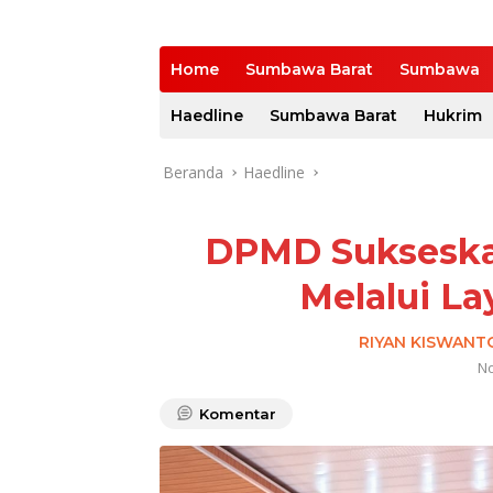
Home
Sumbawa Barat
Sumbawa
Haedline
Sumbawa Barat
Hukrim
Beranda
Haedline
DPMD Sukseska
Melalui L
RIYAN KISWANT
No
Komentar