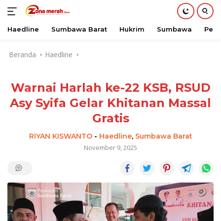
Haedline
Sumbawa Barat
Hukrim
Sumbawa
Peri
Langsung
Beranda
Haedline
ke
konten
Warnai Harlah ke-22 KSB, RSUD
Asy Syifa Gelar Khitanan Massal
Gratis
RIYAN KISWANTO
-
Haedline
,
Sumbawa Barat
November 9, 2025