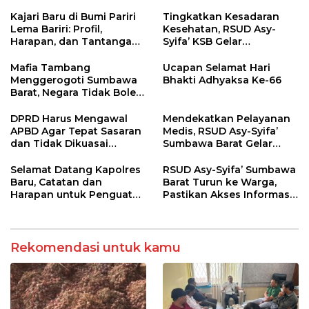
dan Manipulasi Asal-Usul
Pastikan Kepatuhan
Benih Bawang Merah
Regulasi
Kajari Baru di Bumi Pariri
Tingkatkan Kesadaran
senilai Rp 7,5 Miliar
Lema Bariri: Profil,
Kesehatan, RSUD Asy-
Harapan, dan Tantangan
Syifa’ KSB Gelar
Penegakan Hukum
Penyuluhan Diabetes
Melitus pada Lansia
Mafia Tambang
Ucapan Selamat Hari
Menggerogoti Sumbawa
Bhakti Adhyaksa Ke-66
Barat, Negara Tidak Boleh
Kalah, Usut Pemodal
hingga WNA
DPRD Harus Mengawal
Mendekatkan Pelayanan
APBD Agar Tepat Sasaran
Medis, RSUD Asy-Syifa’
dan Tidak Dikuasai
Sumbawa Barat Gelar
Kepentingan Kelompok
Sosialisasi dan Edukasi
Tertentu
Kesehatan di Taliwang
Selamat Datang Kapolres
RSUD Asy-Syifa’ Sumbawa
Baru, Catatan dan
Barat Turun ke Warga,
Harapan untuk Penguatan
Pastikan Akses Informasi
Polres Sumbawa Barat
Kesehatan Transparan
Rekomendasi untuk kamu