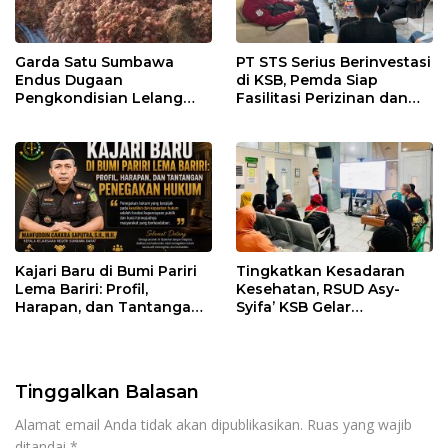
Garda Satu Sumbawa
PT STS Serius Berinvestasi
Endus Dugaan
di KSB, Pemda Siap
Pengkondisian Lelang
Fasilitasi Perizinan dan
dan Manipulasi Asal-Usul
Pastikan Kepatuhan
Benih Bawang Merah
Regulasi
senilai Rp 7,5 Miliar
Kajari Baru di Bumi Pariri
Tingkatkan Kesadaran
Lema Bariri: Profil,
Kesehatan, RSUD Asy-
Harapan, dan Tantangan
Syifa’ KSB Gelar
Penegakan Hukum
Penyuluhan Diabetes
Melitus pada Lansia
Tinggalkan Balasan
Alamat email Anda tidak akan dipublikasikan.
Ruas yang wajib
ditandai
*