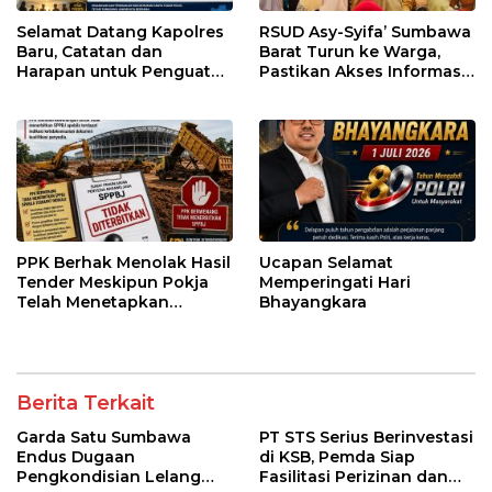
Selamat Datang Kapolres
RSUD Asy-Syifa’ Sumbawa
Baru, Catatan dan
Barat Turun ke Warga,
Harapan untuk Penguatan
Pastikan Akses Informasi
Polres Sumbawa Barat
Kesehatan Transparan
PPK Berhak Menolak Hasil
Ucapan Selamat
Tender Meskipun Pokja
Memperingati Hari
Telah Menetapkan
Bhayangkara
Pemenang
Berita Terkait
Garda Satu Sumbawa
PT STS Serius Berinvestasi
Endus Dugaan
di KSB, Pemda Siap
Pengkondisian Lelang
Fasilitasi Perizinan dan