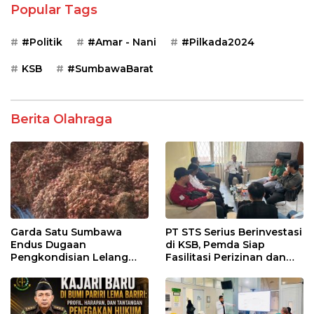
Popular Tags
#Politik
#Amar - Nani
#Pilkada2024
KSB
#SumbawaBarat
Berita Olahraga
Garda Satu Sumbawa
PT STS Serius Berinvestasi
Endus Dugaan
di KSB, Pemda Siap
Pengkondisian Lelang
Fasilitasi Perizinan dan
dan Manipulasi Asal-Usul
Pastikan Kepatuhan
Benih Bawang Merah
Regulasi
senilai Rp 7,5 Miliar