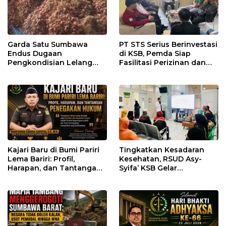
Garda Satu Sumbawa
PT STS Serius Berinvestasi
Endus Dugaan
di KSB, Pemda Siap
Pengkondisian Lelang
Fasilitasi Perizinan dan
dan Manipulasi Asal-Usul
Pastikan Kepatuhan
Benih Bawang Merah
Regulasi
senilai Rp 7,5 Miliar
Kajari Baru di Bumi Pariri
Tingkatkan Kesadaran
Lema Bariri: Profil,
Kesehatan, RSUD Asy-
Harapan, dan Tantangan
Syifa’ KSB Gelar
Penegakan Hukum
Penyuluhan Diabetes
Melitus pada Lansia