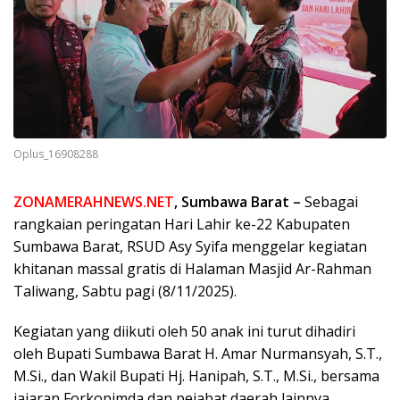
Oplus_16908288
ZONAMERAHNEWS.NET
, Sumbawa Barat –
Sebagai
rangkaian peringatan Hari Lahir ke-22 Kabupaten
Sumbawa Barat, RSUD Asy Syifa menggelar kegiatan
khitanan massal gratis di Halaman Masjid Ar-Rahman
Taliwang, Sabtu pagi (8/11/2025).
Kegiatan yang diikuti oleh 50 anak ini turut dihadiri
oleh Bupati Sumbawa Barat H. Amar Nurmansyah, S.T.,
M.Si., dan Wakil Bupati Hj. Hanipah, S.T., M.Si., bersama
jajaran Forkopimda dan pejabat daerah lainnya.