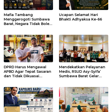
Mafia Tambang
Ucapan Selamat Hari
Menggerogoti Sumbawa
Bhakti Adhyaksa Ke-66
Barat, Negara Tidak Boleh
Kalah, Usut Pemodal
hingga WNA
DPRD Harus Mengawal
Mendekatkan Pelayanan
APBD Agar Tepat Sasaran
Medis, RSUD Asy-Syifa’
dan Tidak Dikuasai
Sumbawa Barat Gelar
Kepentingan Kelompok
Sosialisasi dan Edukasi
Tertentu
Kesehatan di Taliwang