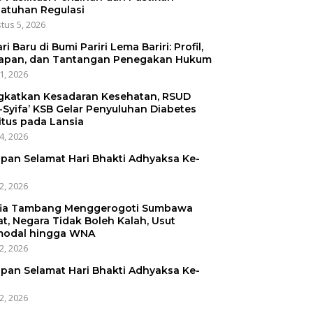
atuhan Regulasi
tus 5, 2026
ri Baru di Bumi Pariri Lema Bariri: Profil,
apan, dan Tantangan Penegakan Hukum
31, 2026
gkatkan Kesadaran Kesehatan, RSUD
-Syifa’ KSB Gelar Penyuluhan Diabetes
itus pada Lansia
24, 2026
pan Selamat Hari Bhakti Adhyaksa Ke-
22, 2026
ia Tambang Menggerogoti Sumbawa
at, Negara Tidak Boleh Kalah, Usut
odal hingga WNA
22, 2026
pan Selamat Hari Bhakti Adhyaksa Ke-
22, 2026