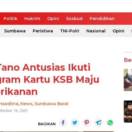
Politik
Hukrim
Opini
Sosbud
Pendidikan
Sumbawa
Peristiwa
TNI-Polri
Nasional
Opini
Be
ano Antusias Ikuti
ogram Kartu KSB Maju
rikanan
Haedline
,
News
,
Sumbawa Barat
ktober 16, 2025
BAGIKAN