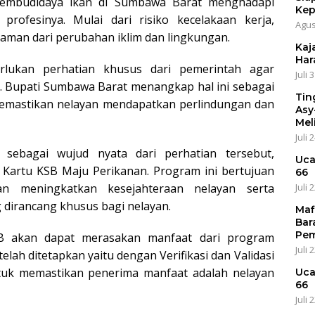
embudidaya ikan di Sumbawa Barat menghadapi
Kep
profesinya. Mulai dari risiko kecelakaan kerja,
Agus
caman dari perubahan iklim dan lingkungan.
Kaja
Har
rlukan perhatian khusus dari pemerintah agar
Juli 
. Bupati Sumbawa Barat menangkap hal ini sebagai
Tin
emastikan nelayan mendapatkan perlindungan dan
Asy
Mel
Juli 
sebagai wujud nyata dari perhatian tersebut,
Uca
Kartu KSB Maju Perikanan. Program ini bertujuan
66
Juli 
n meningkatkan kesejahteraan nelayan serta
 dirancang khusus bagi nelayan.
Maf
Bar
Pem
SB akan dapat merasakan manfaat dari program
Juli 
elah ditetapkan yaitu dengan Verifikasi dan Validasi
tuk memastikan penerima manfaat adalah nelayan
Uca
66
Juli 