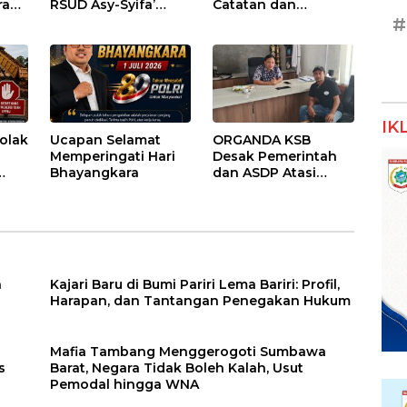
ran
RSUD Asy-Syifa’
Catatan dan
sai
Sumbawa Barat
Harapan untuk
#
Gelar Sosialisasi dan
Penguatan Polres
ntu
Edukasi Kesehatan
Sumbawa Barat
di Taliwang
IK
olak
Ucapan Selamat
ORGANDA KSB
Memperingati Hari
Desak Pemerintah
Bhayangkara
dan ASDP Atasi
an
Kemacetan Kronis di
Pelabuhan Poto
Tano
a
Kajari Baru di Bumi Pariri Lema Bariri: Profil,
Harapan, dan Tantangan Penegakan Hukum
Mafia Tambang Menggerogoti Sumbawa
s
Barat, Negara Tidak Boleh Kalah, Usut
Pemodal hingga WNA