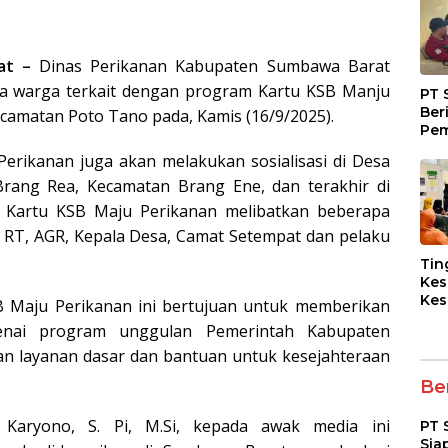
at –
Dinas Perikanan Kabupaten Sumbawa Barat
ada warga terkait dengan program Kartu KSB Manju
PT 
Ber
camatan Poto Tano pada, Kamis (16/9/2025).
Pem
Fasi
Perikanan juga akan melakukan sosialisasi di Desa
dan
Kep
Brang Rea, Kecamatan Brang Ene, dan terakhir di
m Kartu KSB Maju Perikanan melibatkan beberapa
a RT, AGR, Kepala Desa, Camat Setempat dan pelaku
Tin
Kes
Kes
SB Maju Perikanan ini bertujuan untuk memberikan
Asy
enai program unggulan Pemerintah Kabupaten
Pen
Dia
an layanan dasar dan bantuan untuk kesejahteraan
pad
Ber
Karyono, S. Pi, M.Si, kepada awak media ini
PT 
Sia