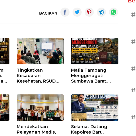
Be
#
BAGIKAN
#
#
umi
Tingkatkan
Mafia Tambang
:
Kesadaran
Menggerogoti
dan
Kesehatan, RSUD
Sumbawa Barat,
Asy-Syifa’ KSB Gelar
Negara Tidak Boleh
#
um
Penyuluhan
Kalah, Usut Pemodal
Diabetes Melitus
hingga WNA
pada Lansia
#
Mendekatkan
Selamat Datang
Pelayanan Medis,
Kapolres Baru,