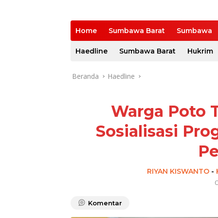
Home
Sumbawa Barat
Sumbawa
Haedline
Sumbawa Barat
Hukrim
Beranda
Haedline
Warga Poto T
Sosialisasi Pr
Pe
RIYAN KISWANTO
-
O
Komentar