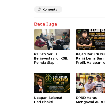
Komentar
Baca Juga
PT STS Serius
Kajari Baru di B
Berinvestasi di KSB,
Pariri Lema Bariri
Pemda Siap
Profil, Harapan, 
Fasilitasi Perizinan
Tantangan
dan Pastikan
Penegakan Huk
Kepatuhan Regulasi
Ucapan Selamat
DPRD Harus
Hari Bhakti
Mengawal APBD