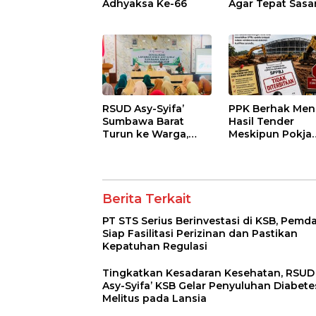
Adhyaksa Ke-66
Agar Tepat Sasa
dan Tidak Dikua
Kepentingan
Kelompok Terte
RSUD Asy-Syifa’
PPK Berhak Men
Sumbawa Barat
Hasil Tender
Turun ke Warga,
Meskipun Pokja
Pastikan Akses
Telah Menetapk
Informasi Kesehatan
Pemenang
Transparan
Berita Terkait
PT STS Serius Berinvestasi di KSB, Pemd
Siap Fasilitasi Perizinan dan Pastikan
Kepatuhan Regulasi
Tingkatkan Kesadaran Kesehatan, RSUD
Asy-Syifa’ KSB Gelar Penyuluhan Diabete
Melitus pada Lansia