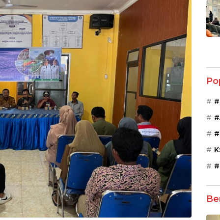
Po
#
#
#
K
#
Be