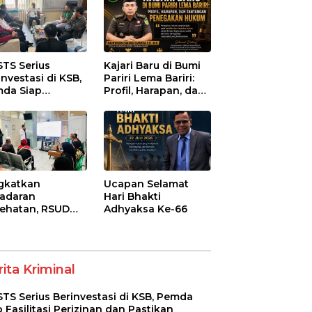
STS Serius
Kajari Baru di Bumi
investasi di KSB,
Pariri Lema Bariri:
da Siap
Profil, Harapan, dan
litasi Perizinan
Tantangan
 Pastikan
Penegakan Hukum
atuhan Regulasi
gkatkan
Ucapan Selamat
adaran
Hari Bhakti
ehatan, RSUD
Adhyaksa Ke-66
-Syifa’ KSB Gelar
yuluhan
betes Melitus
a Lansia
ita Kriminal
STS Serius Berinvestasi di KSB, Pemda
p Fasilitasi Perizinan dan Pastikan