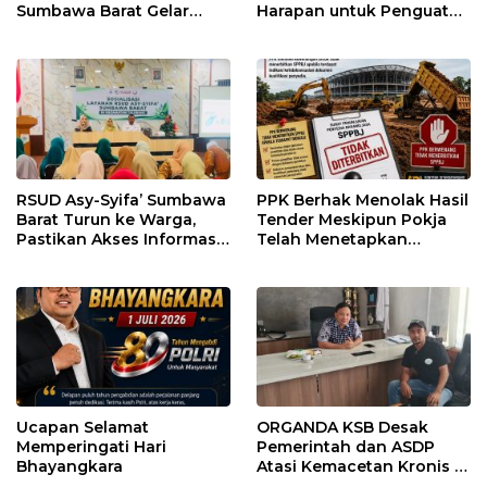
Sumbawa Barat Gelar
Harapan untuk Penguatan
Sosialisasi dan Edukasi
Polres Sumbawa Barat
Kesehatan di Taliwang
RSUD Asy-Syifa’ Sumbawa
PPK Berhak Menolak Hasil
Barat Turun ke Warga,
Tender Meskipun Pokja
Pastikan Akses Informasi
Telah Menetapkan
Kesehatan Transparan
Pemenang
Ucapan Selamat
ORGANDA KSB Desak
Memperingati Hari
Pemerintah dan ASDP
Bhayangkara
Atasi Kemacetan Kronis di
Pelabuhan Poto Tano