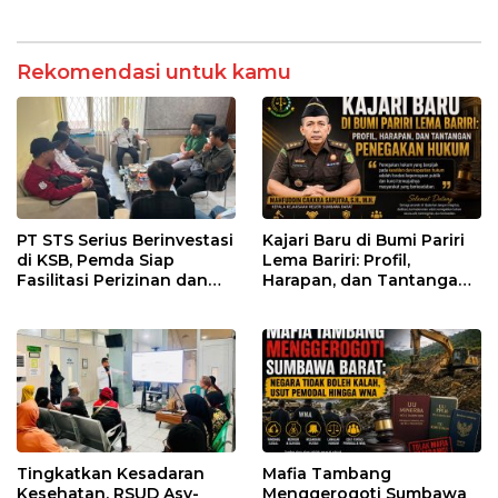
Kesehatan Transparan
Pemenang
Rekomendasi untuk kamu
PT STS Serius Berinvestasi
Kajari Baru di Bumi Pariri
di KSB, Pemda Siap
Lema Bariri: Profil,
Fasilitasi Perizinan dan
Harapan, dan Tantangan
Pastikan Kepatuhan
Penegakan Hukum
Regulasi
Tingkatkan Kesadaran
Mafia Tambang
Kesehatan, RSUD Asy-
Menggerogoti Sumbawa