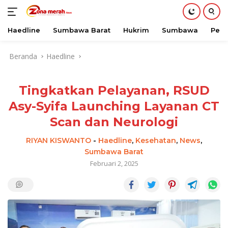
Haedline
Sumbawa Barat
Hukrim
Sumbawa
Peri
Langsung
Beranda
Haedline
ke
konten
Tingkatkan Pelayanan, RSUD
Asy-Syifa Launching Layanan CT
Scan dan Neurologi
RIYAN KISWANTO
-
Haedline
,
Kesehatan
,
News
,
Sumbawa Barat
Februari 2, 2025