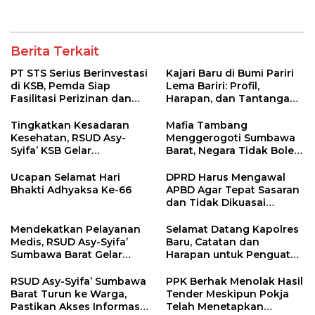
Berita Terkait
PT STS Serius Berinvestasi
Kajari Baru di Bumi Pariri
di KSB, Pemda Siap
Lema Bariri: Profil,
Fasilitasi Perizinan dan
Harapan, dan Tantangan
Pastikan Kepatuhan
Penegakan Hukum
Regulasi
Tingkatkan Kesadaran
Mafia Tambang
Kesehatan, RSUD Asy-
Menggerogoti Sumbawa
Syifa’ KSB Gelar
Barat, Negara Tidak Boleh
Penyuluhan Diabetes
Kalah, Usut Pemodal
Melitus pada Lansia
hingga WNA
Ucapan Selamat Hari
DPRD Harus Mengawal
Bhakti Adhyaksa Ke-66
APBD Agar Tepat Sasaran
dan Tidak Dikuasai
Kepentingan Kelompok
Tertentu
Mendekatkan Pelayanan
Selamat Datang Kapolres
Medis, RSUD Asy-Syifa’
Baru, Catatan dan
Sumbawa Barat Gelar
Harapan untuk Penguatan
Sosialisasi dan Edukasi
Polres Sumbawa Barat
Kesehatan di Taliwang
RSUD Asy-Syifa’ Sumbawa
PPK Berhak Menolak Hasil
Barat Turun ke Warga,
Tender Meskipun Pokja
Pastikan Akses Informasi
Telah Menetapkan