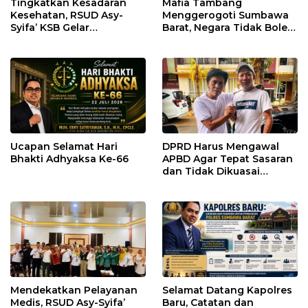
Tingkatkan Kesadaran
Mafia Tambang
Kesehatan, RSUD Asy-
Menggerogoti Sumbawa
Syifa’ KSB Gelar
Barat, Negara Tidak Boleh
Penyuluhan Diabetes
Kalah, Usut Pemodal
Melitus pada Lansia
hingga WNA
Ucapan Selamat Hari
DPRD Harus Mengawal
Bhakti Adhyaksa Ke-66
APBD Agar Tepat Sasaran
dan Tidak Dikuasai
Kepentingan Kelompok
Tertentu
Mendekatkan Pelayanan
Selamat Datang Kapolres
Medis, RSUD Asy-Syifa’
Baru, Catatan dan