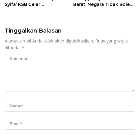
Syifa’ KSB Gelar
Barat, Negara Tidak Boleh
Penyuluhan Diabetes
Kalah, Usut Pemodal
Melitus pada Lansia
hingga WNA
Tinggalkan Balasan
Alamat email Anda tidak akan dipublikasikan.
Ruas yang wajib
ditandai
*