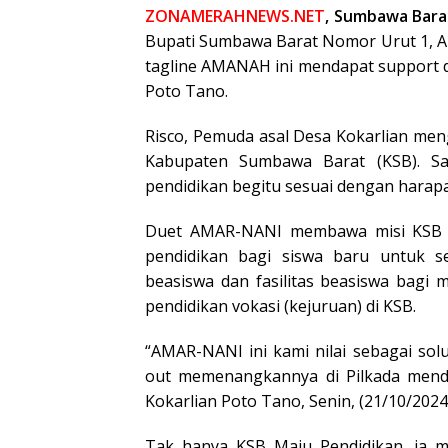
ZONAMERAHNEWS.NET
, Sumbawa Bara
Bupati Sumbawa Barat Nomor Urut 1, A
tagline AMANAH ini mendapat support d
Poto Tano.
Risco, Pemuda asal Desa Kokarlian m
Kabupaten Sumbawa Barat (KSB). Sal
pendidikan begitu sesuai dengan harap
Duet AMAR-NANI membawa misi KSB M
pendidikan bagi siswa baru untuk s
beasiswa dan fasilitas beasiswa bagi
pendidikan vokasi (kejuruan) di KSB.
“AMAR-NANI ini kami nilai sebagai solu
out memenangkannya di Pilkada mendat
Kokarlian Poto Tano, Senin, (21/10/2024
Tak hanya KSB Maju Pendidikan, ia m