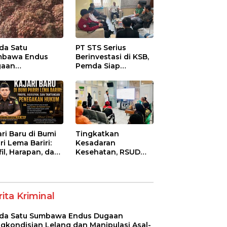
da Satu
PT STS Serius
mbawa Endus
Berinvestasi di KSB,
gaan
Pemda Siap
gkondisian
Fasilitasi Perizinan
ang dan
dan Pastikan
ipulasi Asal-Usul
Kepatuhan Regulasi
ih Bawang
ah senilai Rp 7,5
ar
ari Baru di Bumi
Tingkatkan
ri Lema Bariri:
Kesadaran
fil, Harapan, dan
Kesehatan, RSUD
tangan
Asy-Syifa’ KSB Gelar
egakan Hukum
Penyuluhan
Diabetes Melitus
pada Lansia
ita Kriminal
da Satu Sumbawa Endus Dugaan
gkondisian Lelang dan Manipulasi Asal-