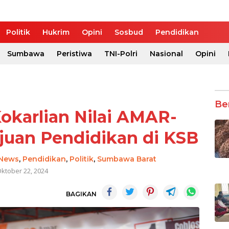
Politik
Hukrim
Opini
Sosbud
Pendidikan
Sumbawa
Peristiwa
TNI-Polri
Nasional
Opini
Be
karlian Nilai AMAR-
juan Pendidikan di KSB
News
,
Pendidikan
,
Politik
,
Sumbawa Barat
ktober 22, 2024
BAGIKAN