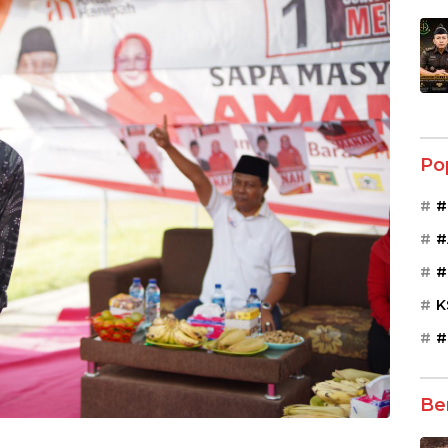
Po
#
#
#
K
#
Be