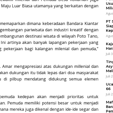
Usu
 Maju Luar Biasa utamanya yang berkaitan dengan
Mili
Agus
PT 
memaparkan dimana keberadaan Bandara Kiantar
Sia
gembangan pariwisata dan industri kreatif dengan
Kep
mbangunan destinasi wisata di wilayah Poto Tano,
Agus
 Ini artinya akan banyak lapangan pekerjaan yang
Kaja
g pekerjaan bagi kalangan milenial dan pemuda,”
Har
Juli 
Tin
. Amar mengapresiasi atas dukungan millenial dan
Asy
Mel
kan dukungan itu tidak lepas dari doa masyarakat
Juli 
u di pilbup mendatang didukung semua elemen
Uca
66
Juli 
emuda kedepan akan menjadi prioritas untuk
Maf
n. Pemuda memiliki potensi besar untuk menjadi
Bar
na mereka juga dikenal dengan ide-ide segar dan
Pem