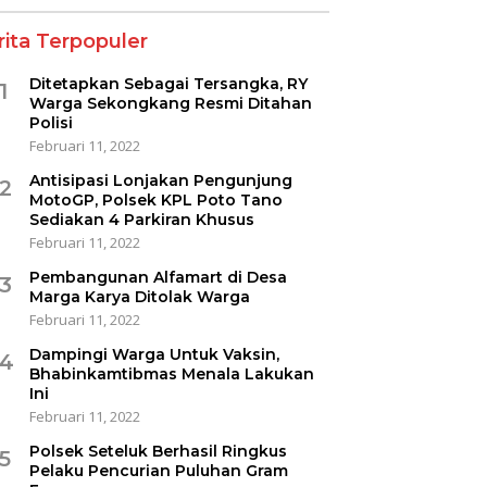
rita Terpopuler
Ditetapkan Sebagai Tersangka, RY
1
Warga Sekongkang Resmi Ditahan
Polisi
Februari 11, 2022
Antisipasi Lonjakan Pengunjung
2
MotoGP, Polsek KPL Poto Tano
Sediakan 4 Parkiran Khusus
Februari 11, 2022
Pembangunan Alfamart di Desa
3
Marga Karya Ditolak Warga
Februari 11, 2022
Dampingi Warga Untuk Vaksin,
4
Bhabinkamtibmas Menala Lakukan
Ini
Februari 11, 2022
Polsek Seteluk Berhasil Ringkus
5
Pelaku Pencurian Puluhan Gram