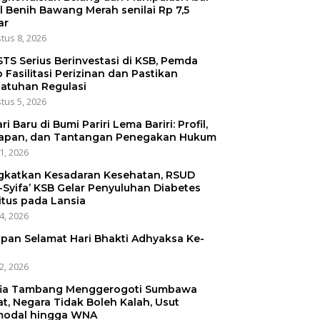
l Benih Bawang Merah senilai Rp 7,5
ar
tus 8, 2026
STS Serius Berinvestasi di KSB, Pemda
p Fasilitasi Perizinan dan Pastikan
atuhan Regulasi
tus 5, 2026
ri Baru di Bumi Pariri Lema Bariri: Profil,
apan, dan Tantangan Penegakan Hukum
31, 2026
gkatkan Kesadaran Kesehatan, RSUD
-Syifa’ KSB Gelar Penyuluhan Diabetes
itus pada Lansia
24, 2026
pan Selamat Hari Bhakti Adhyaksa Ke-
22, 2026
ia Tambang Menggerogoti Sumbawa
at, Negara Tidak Boleh Kalah, Usut
odal hingga WNA