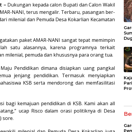
t –
Dukungan kepada calon Bupati dan Calon Wakil
MAR-NANI, terus mengalir. Terbaru, pasangan ber-
ari milenial dan Pemuda Desa Kokarlian Kecamatan
Gar
Su
Du
engatakan paket AMAR-NANI sangat tepat memimpin
Pen
ah satu alasannya, karena programnya terkait
Lel
Man
an milenial, pemuda dan khususnya para orang tua.
Ben
Mer
aju Pendidikan dimana disiapkan uang pangkal
Mili
emua jenjang pendidikan. Termasuk menyiapkan
Kaj
 mahasiswa KSB serta mendorong dan memfasilitasi
Pari
Pro
Tan
Pen
si bagi kemajuan pendidikan di KSB. Kami akan all
ang,” ucap Risco dalam orasi politiknya di Desa
Ber
) sore.
Gar
Pen
ewakili milenial dan Pemuda Desa Kokarlian juga