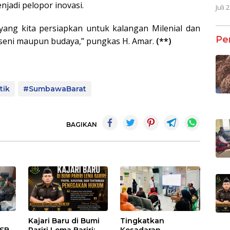
enjadi pelopor inovasi.
Juli 
ang kita persiapkan untuk kalangan Milenial dan
Pe
is, seni maupun budaya,” pungkas H. Amar.
(**)
tik
#SumbawaBarat
BAGIKAN
Kajari Baru di Bumi
Tingkatkan