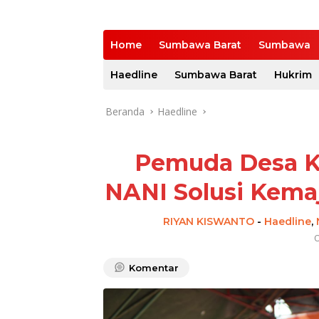
Home
Sumbawa Barat
Sumbawa
Haedline
Sumbawa Barat
Hukrim
Beranda
Haedline
Pemuda Desa Ko
NANI Solusi Kema
RIYAN KISWANTO
-
Haedline
,
O
Komentar