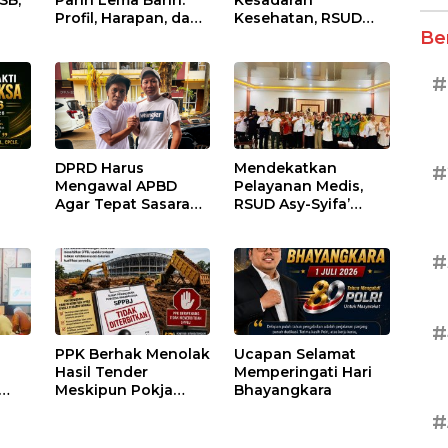
SB,
Pariri Lema Bariri:
Kesadaran
Profil, Harapan, dan
Kesehatan, RSUD
Be
nan
Tantangan
Asy-Syifa’ KSB Gelar
Penegakan Hukum
Penyuluhan
lasi
Diabetes Melitus
#
pada Lansia
DPRD Harus
Mendekatkan
#
Mengawal APBD
Pelayanan Medis,
Agar Tepat Sasaran
RSUD Asy-Syifa’
dan Tidak Dikuasai
Sumbawa Barat
Kepentingan
Gelar Sosialisasi dan
Kelompok Tertentu
Edukasi Kesehatan
#
di Taliwang
#
PPK Berhak Menolak
Ucapan Selamat
Hasil Tender
Memperingati Hari
Meskipun Pokja
Bhayangkara
Telah Menetapkan
#
atan
Pemenang