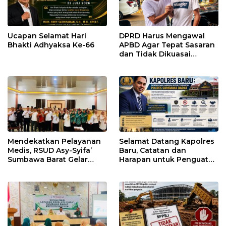
Ucapan Selamat Hari
DPRD Harus Mengawal
Bhakti Adhyaksa Ke-66
APBD Agar Tepat Sasaran
dan Tidak Dikuasai
Kepentingan Kelompok
Tertentu
Mendekatkan Pelayanan
Selamat Datang Kapolres
Medis, RSUD Asy-Syifa’
Baru, Catatan dan
Sumbawa Barat Gelar
Harapan untuk Penguatan
Sosialisasi dan Edukasi
Polres Sumbawa Barat
Kesehatan di Taliwang