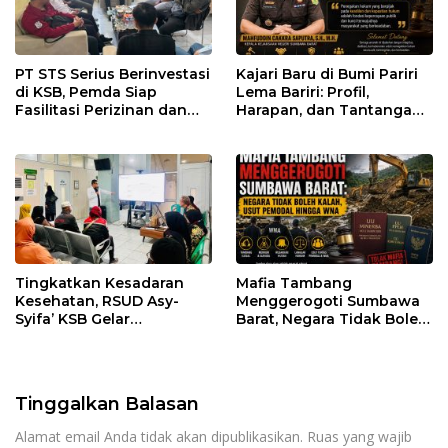
PT STS Serius Berinvestasi
Kajari Baru di Bumi Pariri
di KSB, Pemda Siap
Lema Bariri: Profil,
Fasilitasi Perizinan dan
Harapan, dan Tantangan
Pastikan Kepatuhan
Penegakan Hukum
Regulasi
Tingkatkan Kesadaran
Mafia Tambang
Kesehatan, RSUD Asy-
Menggerogoti Sumbawa
Syifa’ KSB Gelar
Barat, Negara Tidak Boleh
Penyuluhan Diabetes
Kalah, Usut Pemodal
Melitus pada Lansia
hingga WNA
Tinggalkan Balasan
Alamat email Anda tidak akan dipublikasikan.
Ruas yang wajib