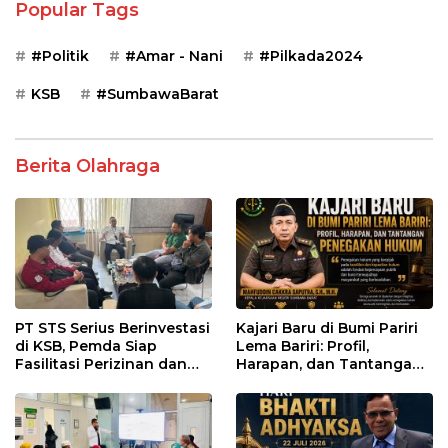
Popular Tags
#Politik
#Amar - Nani
#Pilkada2024
KSB
#SumbawaBarat
Berita Olahraga
PT STS Serius Berinvestasi
Kajari Baru di Bumi Pariri
di KSB, Pemda Siap
Lema Bariri: Profil,
Fasilitasi Perizinan dan
Harapan, dan Tantangan
Pastikan Kepatuhan
Penegakan Hukum
Regulasi