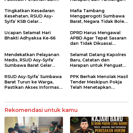
Pastikan Kepatuhan
Penegakan Hukum
Regulasi
Tingkatkan Kesadaran
Mafia Tambang
Kesehatan, RSUD Asy-
Menggerogoti Sumbawa
Syifa’ KSB Gelar
Barat, Negara Tidak Boleh
Penyuluhan Diabetes
Kalah, Usut Pemodal
Melitus pada Lansia
hingga WNA
Ucapan Selamat Hari
DPRD Harus Mengawal
Bhakti Adhyaksa Ke-66
APBD Agar Tepat Sasaran
dan Tidak Dikuasai
Kepentingan Kelompok
Tertentu
Mendekatkan Pelayanan
Selamat Datang Kapolres
Medis, RSUD Asy-Syifa’
Baru, Catatan dan
Sumbawa Barat Gelar
Harapan untuk Penguatan
Sosialisasi dan Edukasi
Polres Sumbawa Barat
Kesehatan di Taliwang
RSUD Asy-Syifa’ Sumbawa
PPK Berhak Menolak Hasil
Barat Turun ke Warga,
Tender Meskipun Pokja
Pastikan Akses Informasi
Telah Menetapkan
Kesehatan Transparan
Pemenang
Rekomendasi untuk kamu