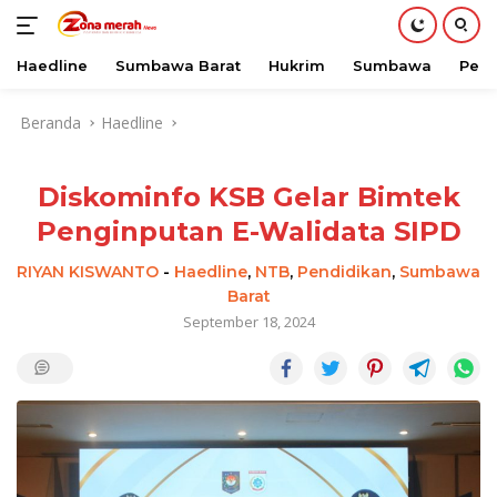
Haedline
Sumbawa Barat
Hukrim
Sumbawa
Peri
Langsung
Beranda
Haedline
ke
konten
Diskominfo KSB Gelar Bimtek
Penginputan E-Walidata SIPD
RIYAN KISWANTO
-
Haedline
,
NTB
,
Pendidikan
,
Sumbawa
Barat
September 18, 2024