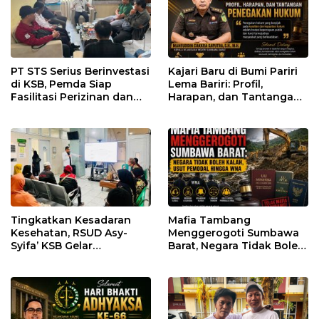
PT STS Serius Berinvestasi
Kajari Baru di Bumi Pariri
di KSB, Pemda Siap
Lema Bariri: Profil,
Fasilitasi Perizinan dan
Harapan, dan Tantangan
Pastikan Kepatuhan
Penegakan Hukum
Regulasi
Tingkatkan Kesadaran
Mafia Tambang
Kesehatan, RSUD Asy-
Menggerogoti Sumbawa
Syifa’ KSB Gelar
Barat, Negara Tidak Boleh
Penyuluhan Diabetes
Kalah, Usut Pemodal
Melitus pada Lansia
hingga WNA