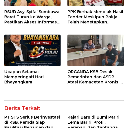
RSUD Asy-Syifa’ Sumbawa
PPK Berhak Menolak Hasil
Barat Turun ke Warga,
Tender Meskipun Pokja
Pastikan Akses Informasi
Telah Menetapkan
Kesehatan Transparan
Pemenang
Ucapan Selamat
ORGANDA KSB Desak
Memperingati Hari
Pemerintah dan ASDP
Bhayangkara
Atasi Kemacetan Kronis di
Pelabuhan Poto Tano
Berita Terkait
PT STS Serius Berinvestasi
Kajari Baru di Bumi Pariri
di KSB, Pemda Siap
Lema Bariri: Profil,
Fasilitasi Perizinan dan
Harapan, dan Tantangan