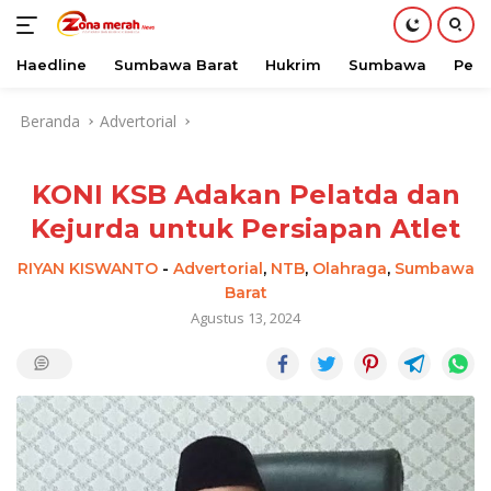
Haedline
Sumbawa Barat
Hukrim
Sumbawa
Peri
Langsung
Beranda
Advertorial
ke
konten
KONI KSB Adakan Pelatda dan
Kejurda untuk Persiapan Atlet
RIYAN KISWANTO
-
Advertorial
,
NTB
,
Olahraga
,
Sumbawa
Barat
Agustus 13, 2024