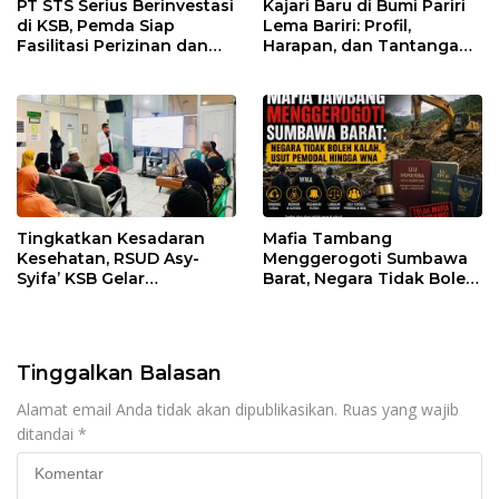
PT STS Serius Berinvestasi
Kajari Baru di Bumi Pariri
di KSB, Pemda Siap
Lema Bariri: Profil,
Fasilitasi Perizinan dan
Harapan, dan Tantangan
Pastikan Kepatuhan
Penegakan Hukum
Regulasi
Tingkatkan Kesadaran
Mafia Tambang
Kesehatan, RSUD Asy-
Menggerogoti Sumbawa
Syifa’ KSB Gelar
Barat, Negara Tidak Boleh
Penyuluhan Diabetes
Kalah, Usut Pemodal
Melitus pada Lansia
hingga WNA
Tinggalkan Balasan
Alamat email Anda tidak akan dipublikasikan.
Ruas yang wajib
ditandai
*