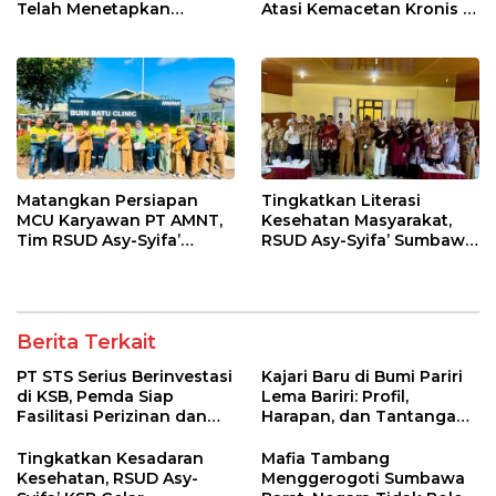
Telah Menetapkan
Atasi Kemacetan Kronis di
Pemenang
Pelabuhan Poto Tano
Matangkan Persiapan
Tingkatkan Literasi
MCU Karyawan PT AMNT,
Kesehatan Masyarakat,
Tim RSUD Asy-Syifa’
RSUD Asy-Syifa’ Sumbawa
Kunjungi Buin Batu Clinic
Barat Gelar Sosialisasi dan
Penyuluhan Diabetes di
Kecamatan Seteluk
Berita Terkait
PT STS Serius Berinvestasi
Kajari Baru di Bumi Pariri
di KSB, Pemda Siap
Lema Bariri: Profil,
Fasilitasi Perizinan dan
Harapan, dan Tantangan
Pastikan Kepatuhan
Penegakan Hukum
Regulasi
Tingkatkan Kesadaran
Mafia Tambang
Kesehatan, RSUD Asy-
Menggerogoti Sumbawa