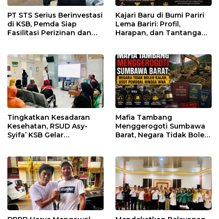
PT STS Serius Berinvestasi
Kajari Baru di Bumi Pariri
di KSB, Pemda Siap
Lema Bariri: Profil,
Fasilitasi Perizinan dan
Harapan, dan Tantangan
Pastikan Kepatuhan
Penegakan Hukum
Regulasi
Tingkatkan Kesadaran
Mafia Tambang
Kesehatan, RSUD Asy-
Menggerogoti Sumbawa
Syifa’ KSB Gelar
Barat, Negara Tidak Boleh
Penyuluhan Diabetes
Kalah, Usut Pemodal
Melitus pada Lansia
hingga WNA