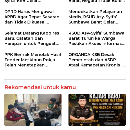
Syifa’ KSB Gelar
Barat, Negara Tidak Boleh
Penyuluhan Diabetes
Kalah, Usut Pemodal
Melitus pada Lansia
hingga WNA
DPRD Harus Mengawal
Mendekatkan Pelayanan
APBD Agar Tepat Sasaran
Medis, RSUD Asy-Syifa’
dan Tidak Dikuasai
Sumbawa Barat Gelar
Kepentingan Kelompok
Sosialisasi dan Edukasi
Tertentu
Kesehatan di Taliwang
Selamat Datang Kapolres
RSUD Asy-Syifa’ Sumbawa
Baru, Catatan dan
Barat Turun ke Warga,
Harapan untuk Penguatan
Pastikan Akses Informasi
Polres Sumbawa Barat
Kesehatan Transparan
PPK Berhak Menolak Hasil
ORGANDA KSB Desak
Tender Meskipun Pokja
Pemerintah dan ASDP
Telah Menetapkan
Atasi Kemacetan Kronis di
Pemenang
Pelabuhan Poto Tano
Rekomendasi untuk kamu