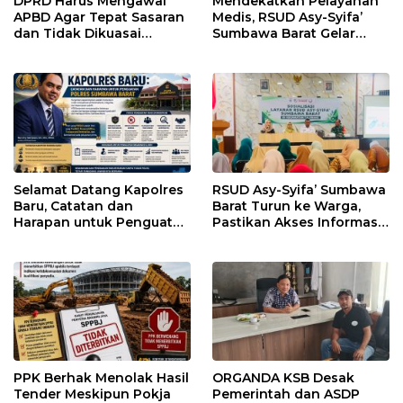
DPRD Harus Mengawal
Mendekatkan Pelayanan
APBD Agar Tepat Sasaran
Medis, RSUD Asy-Syifa’
dan Tidak Dikuasai
Sumbawa Barat Gelar
Kepentingan Kelompok
Sosialisasi dan Edukasi
Tertentu
Kesehatan di Taliwang
Selamat Datang Kapolres
RSUD Asy-Syifa’ Sumbawa
Baru, Catatan dan
Barat Turun ke Warga,
Harapan untuk Penguatan
Pastikan Akses Informasi
Polres Sumbawa Barat
Kesehatan Transparan
PPK Berhak Menolak Hasil
ORGANDA KSB Desak
Tender Meskipun Pokja
Pemerintah dan ASDP