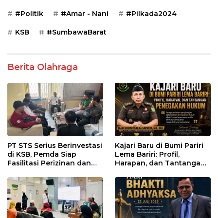
#Politik
#Amar - Nani
#Pilkada2024
KSB
#SumbawaBarat
Berita Olahraga
PT STS Serius Berinvestasi
Kajari Baru di Bumi Pariri
di KSB, Pemda Siap
Lema Bariri: Profil,
Fasilitasi Perizinan dan
Harapan, dan Tantangan
Pastikan Kepatuhan
Penegakan Hukum
Regulasi