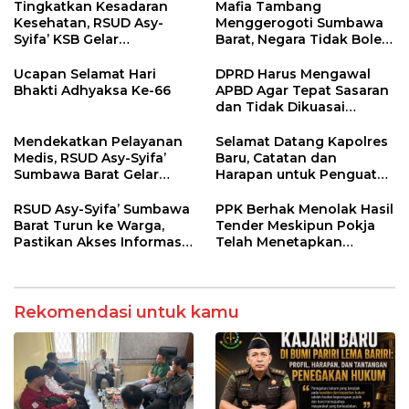
Regulasi
Tingkatkan Kesadaran
Mafia Tambang
Kesehatan, RSUD Asy-
Menggerogoti Sumbawa
Syifa’ KSB Gelar
Barat, Negara Tidak Boleh
Penyuluhan Diabetes
Kalah, Usut Pemodal
Melitus pada Lansia
hingga WNA
Ucapan Selamat Hari
DPRD Harus Mengawal
Bhakti Adhyaksa Ke-66
APBD Agar Tepat Sasaran
dan Tidak Dikuasai
Kepentingan Kelompok
Tertentu
Mendekatkan Pelayanan
Selamat Datang Kapolres
Medis, RSUD Asy-Syifa’
Baru, Catatan dan
Sumbawa Barat Gelar
Harapan untuk Penguatan
Sosialisasi dan Edukasi
Polres Sumbawa Barat
Kesehatan di Taliwang
RSUD Asy-Syifa’ Sumbawa
PPK Berhak Menolak Hasil
Barat Turun ke Warga,
Tender Meskipun Pokja
Pastikan Akses Informasi
Telah Menetapkan
Kesehatan Transparan
Pemenang
Rekomendasi untuk kamu