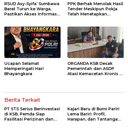
RSUD Asy-Syifa’ Sumbawa
PPK Berhak Menolak Hasil
Barat Turun ke Warga,
Tender Meskipun Pokja
Pastikan Akses Informasi
Telah Menetapkan
Kesehatan Transparan
Pemenang
Ucapan Selamat
ORGANDA KSB Desak
Memperingati Hari
Pemerintah dan ASDP
Bhayangkara
Atasi Kemacetan Kronis di
Pelabuhan Poto Tano
Berita Terkait
PT STS Serius Berinvestasi
Kajari Baru di Bumi Pariri
di KSB, Pemda Siap
Lema Bariri: Profil,
Fasilitasi Perizinan dan
Harapan, dan Tantangan
Pastikan Kepatuhan
Penegakan Hukum