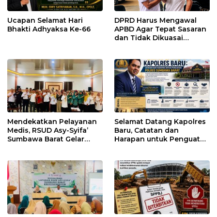
Ucapan Selamat Hari
DPRD Harus Mengawal
Bhakti Adhyaksa Ke-66
APBD Agar Tepat Sasaran
dan Tidak Dikuasai
Kepentingan Kelompok
Tertentu
Mendekatkan Pelayanan
Selamat Datang Kapolres
Medis, RSUD Asy-Syifa’
Baru, Catatan dan
Sumbawa Barat Gelar
Harapan untuk Penguatan
Sosialisasi dan Edukasi
Polres Sumbawa Barat
Kesehatan di Taliwang