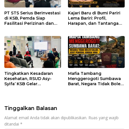
PT STS Serius Berinvestasi
Kajari Baru di Bumi Pariri
di KSB, Pemda Siap
Lema Bariri: Profil,
Fasilitasi Perizinan dan
Harapan, dan Tantangan
Pastikan Kepatuhan
Penegakan Hukum
Regulasi
Tingkatkan Kesadaran
Mafia Tambang
Kesehatan, RSUD Asy-
Menggerogoti Sumbawa
Syifa’ KSB Gelar
Barat, Negara Tidak Boleh
Penyuluhan Diabetes
Kalah, Usut Pemodal
Melitus pada Lansia
hingga WNA
Tinggalkan Balasan
Alamat email Anda tidak akan dipublikasikan.
Ruas yang wajib
ditandai
*