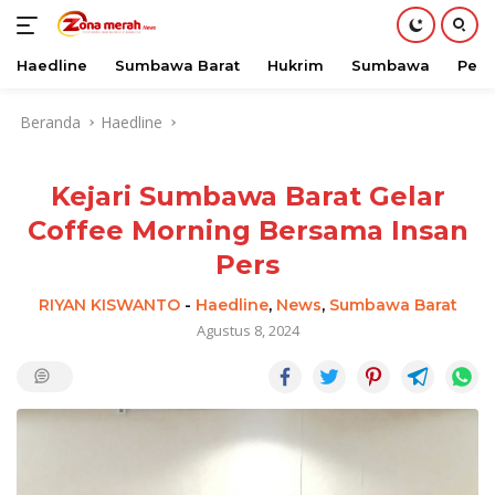
Haedline
Sumbawa Barat
Hukrim
Sumbawa
Peri
Langsung
Beranda
Haedline
ke
konten
Kejari Sumbawa Barat Gelar
Coffee Morning Bersama Insan
Pers
RIYAN KISWANTO
-
Haedline
,
News
,
Sumbawa Barat
Agustus 8, 2024