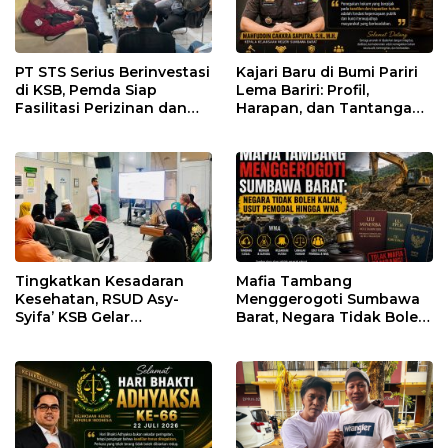
PT STS Serius Berinvestasi
Kajari Baru di Bumi Pariri
di KSB, Pemda Siap
Lema Bariri: Profil,
Fasilitasi Perizinan dan
Harapan, dan Tantangan
Pastikan Kepatuhan
Penegakan Hukum
Regulasi
Tingkatkan Kesadaran
Mafia Tambang
Kesehatan, RSUD Asy-
Menggerogoti Sumbawa
Syifa’ KSB Gelar
Barat, Negara Tidak Boleh
Penyuluhan Diabetes
Kalah, Usut Pemodal
Melitus pada Lansia
hingga WNA