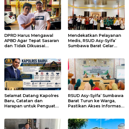
DPRD Harus Mengawal
Mendekatkan Pelayanan
APBD Agar Tepat Sasaran
Medis, RSUD Asy-Syifa’
dan Tidak Dikuasai
Sumbawa Barat Gelar
Kepentingan Kelompok
Sosialisasi dan Edukasi
Tertentu
Kesehatan di Taliwang
Selamat Datang Kapolres
RSUD Asy-Syifa’ Sumbawa
Baru, Catatan dan
Barat Turun ke Warga,
Harapan untuk Penguatan
Pastikan Akses Informasi
Polres Sumbawa Barat
Kesehatan Transparan