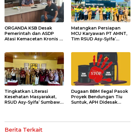
ORGANDA KSB Desak
Matangkan Persiapan
Pemerintah dan ASDP
MCU Karyawan PT AMNT,
Atasi Kemacetan Kronis di
Tim RSUD Asy-Syifa’
Pelabuhan Poto Tano
Kunjungi Buin Batu Clinic
Tingkatkan Literasi
Dugaan BBM Ilegal Pasok
Kesehatan Masyarakat,
Proyek Bendungan Tiu
RSUD Asy-Syifa’ Sumbawa
Suntuk, APH Didesak
Barat Gelar Sosialisasi dan
Ambil Tindakan Tegas!
Penyuluhan Diabetes di
Kecamatan Seteluk
Berita Terkait