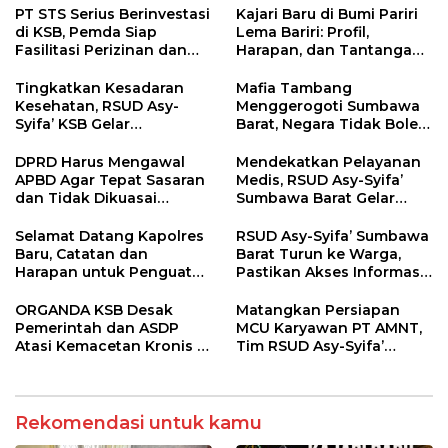
PT STS Serius Berinvestasi
Kajari Baru di Bumi Pariri
di KSB, Pemda Siap
Lema Bariri: Profil,
Fasilitasi Perizinan dan
Harapan, dan Tantangan
Pastikan Kepatuhan
Penegakan Hukum
Regulasi
Tingkatkan Kesadaran
Mafia Tambang
Kesehatan, RSUD Asy-
Menggerogoti Sumbawa
Syifa’ KSB Gelar
Barat, Negara Tidak Boleh
Penyuluhan Diabetes
Kalah, Usut Pemodal
Melitus pada Lansia
hingga WNA
DPRD Harus Mengawal
Mendekatkan Pelayanan
APBD Agar Tepat Sasaran
Medis, RSUD Asy-Syifa’
dan Tidak Dikuasai
Sumbawa Barat Gelar
Kepentingan Kelompok
Sosialisasi dan Edukasi
Tertentu
Kesehatan di Taliwang
Selamat Datang Kapolres
RSUD Asy-Syifa’ Sumbawa
Baru, Catatan dan
Barat Turun ke Warga,
Harapan untuk Penguatan
Pastikan Akses Informasi
Polres Sumbawa Barat
Kesehatan Transparan
ORGANDA KSB Desak
Matangkan Persiapan
Pemerintah dan ASDP
MCU Karyawan PT AMNT,
Atasi Kemacetan Kronis di
Tim RSUD Asy-Syifa’
Pelabuhan Poto Tano
Kunjungi Buin Batu Clinic
Rekomendasi untuk kamu