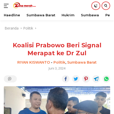
Haedline
Sumbawa Barat
Hukrim
Sumbawa
Peri
Langsung
Beranda
Politik
ke
konten
Koalisi Prabowo Beri Signal
Merapat ke Dr Zul
RIYAN KISWANTO
-
Politik
,
Sumbawa Barat
Juni 3, 2024