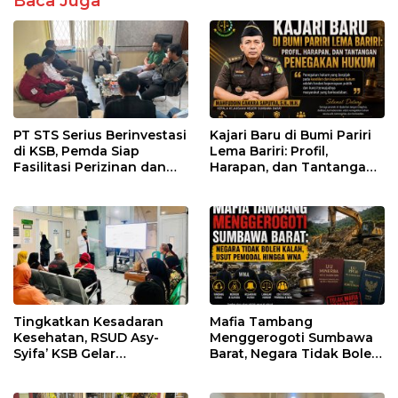
Baca Juga
PT STS Serius Berinvestasi
Kajari Baru di Bumi Pariri
di KSB, Pemda Siap
Lema Bariri: Profil,
Fasilitasi Perizinan dan
Harapan, dan Tantangan
Pastikan Kepatuhan
Penegakan Hukum
Regulasi
Tingkatkan Kesadaran
Mafia Tambang
Kesehatan, RSUD Asy-
Menggerogoti Sumbawa
Syifa’ KSB Gelar
Barat, Negara Tidak Boleh
Penyuluhan Diabetes
Kalah, Usut Pemodal
Melitus pada Lansia
hingga WNA