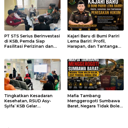
PT STS Serius Berinvestasi
Kajari Baru di Bumi Pariri
di KSB, Pemda Siap
Lema Bariri: Profil,
Fasilitasi Perizinan dan
Harapan, dan Tantangan
Pastikan Kepatuhan
Penegakan Hukum
Regulasi
Tingkatkan Kesadaran
Mafia Tambang
Kesehatan, RSUD Asy-
Menggerogoti Sumbawa
Syifa’ KSB Gelar
Barat, Negara Tidak Boleh
Penyuluhan Diabetes
Kalah, Usut Pemodal
Melitus pada Lansia
hingga WNA