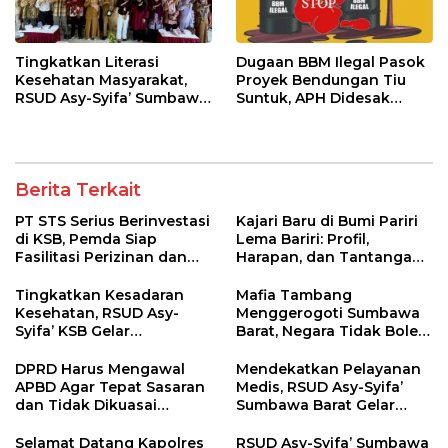
Tingkatkan Literasi
Dugaan BBM Ilegal Pasok
Kesehatan Masyarakat,
Proyek Bendungan Tiu
RSUD Asy-Syifa’ Sumbawa
Suntuk, APH Didesak
Barat Gelar Sosialisasi dan
Ambil Tindakan Tegas!
Penyuluhan Diabetes di
Kecamatan Seteluk
Berita Terkait
PT STS Serius Berinvestasi
Kajari Baru di Bumi Pariri
di KSB, Pemda Siap
Lema Bariri: Profil,
Fasilitasi Perizinan dan
Harapan, dan Tantangan
Pastikan Kepatuhan
Penegakan Hukum
Regulasi
Tingkatkan Kesadaran
Mafia Tambang
Kesehatan, RSUD Asy-
Menggerogoti Sumbawa
Syifa’ KSB Gelar
Barat, Negara Tidak Boleh
Penyuluhan Diabetes
Kalah, Usut Pemodal
Melitus pada Lansia
hingga WNA
DPRD Harus Mengawal
Mendekatkan Pelayanan
APBD Agar Tepat Sasaran
Medis, RSUD Asy-Syifa’
dan Tidak Dikuasai
Sumbawa Barat Gelar
Kepentingan Kelompok
Sosialisasi dan Edukasi
Tertentu
Kesehatan di Taliwang
Selamat Datang Kapolres
RSUD Asy-Syifa’ Sumbawa