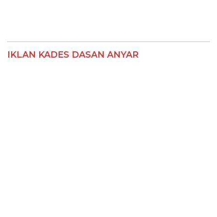
IKLAN KADES DASAN ANYAR
IKLAN PT RAFA MARTHA ADITYA GROUP
IKLAN BPD SUMBAWA BARAT