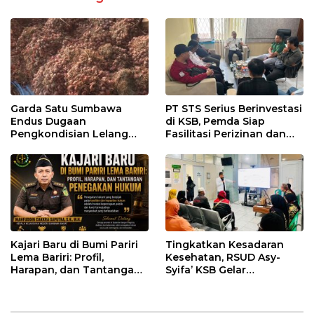
Garda Satu Sumbawa
PT STS Serius Berinvestasi
Endus Dugaan
di KSB, Pemda Siap
Pengkondisian Lelang
Fasilitasi Perizinan dan
dan Manipulasi Asal-Usul
Pastikan Kepatuhan
Benih Bawang Merah
Regulasi
senilai Rp 7,5 Miliar
Kajari Baru di Bumi Pariri
Tingkatkan Kesadaran
Lema Bariri: Profil,
Kesehatan, RSUD Asy-
Harapan, dan Tantangan
Syifa’ KSB Gelar
Penegakan Hukum
Penyuluhan Diabetes
Melitus pada Lansia