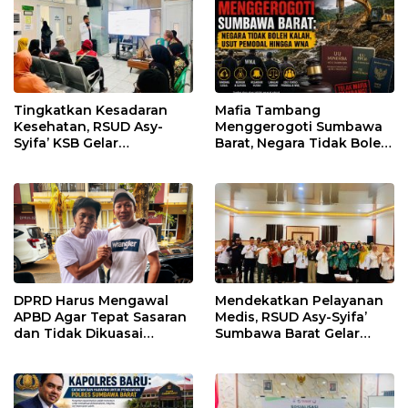
Tingkatkan Kesadaran
Mafia Tambang
Kesehatan, RSUD Asy-
Menggerogoti Sumbawa
Syifa’ KSB Gelar
Barat, Negara Tidak Boleh
Penyuluhan Diabetes
Kalah, Usut Pemodal
Melitus pada Lansia
hingga WNA
DPRD Harus Mengawal
Mendekatkan Pelayanan
APBD Agar Tepat Sasaran
Medis, RSUD Asy-Syifa’
dan Tidak Dikuasai
Sumbawa Barat Gelar
Kepentingan Kelompok
Sosialisasi dan Edukasi
Tertentu
Kesehatan di Taliwang