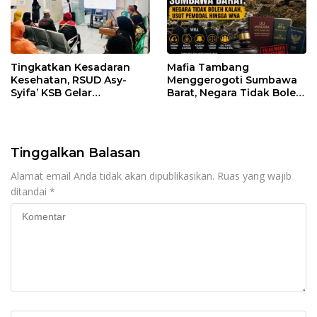
Tingkatkan Kesadaran
Mafia Tambang
Kesehatan, RSUD Asy-
Menggerogoti Sumbawa
Syifa’ KSB Gelar
Barat, Negara Tidak Boleh
Penyuluhan Diabetes
Kalah, Usut Pemodal
Melitus pada Lansia
hingga WNA
Tinggalkan Balasan
Alamat email Anda tidak akan dipublikasikan.
Ruas yang wajib
ditandai
*