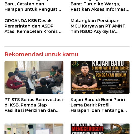
Baru, Catatan dan
Barat Turun ke Warga,
Harapan untuk Penguatan
Pastikan Akses Informasi
Polres Sumbawa Barat
Kesehatan Transparan
ORGANDA KSB Desak
Matangkan Persiapan
Pemerintah dan ASDP
MCU Karyawan PT AMNT,
Atasi Kemacetan Kronis di
Tim RSUD Asy-Syifa’
Pelabuhan Poto Tano
Kunjungi Buin Batu Clinic
Rekomendasi untuk kamu
PT STS Serius Berinvestasi
Kajari Baru di Bumi Pariri
di KSB, Pemda Siap
Lema Bariri: Profil,
Fasilitasi Perizinan dan
Harapan, dan Tantangan
Pastikan Kepatuhan
Penegakan Hukum
Regulasi