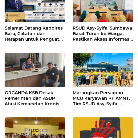
Selamat Datang Kapolres
RSUD Asy-Syifa’ Sumbawa
Baru, Catatan dan
Barat Turun ke Warga,
Harapan untuk Penguatan
Pastikan Akses Informasi
Polres Sumbawa Barat
Kesehatan Transparan
ORGANDA KSB Desak
Matangkan Persiapan
Pemerintah dan ASDP
MCU Karyawan PT AMNT,
Atasi Kemacetan Kronis di
Tim RSUD Asy-Syifa’
Pelabuhan Poto Tano
Kunjungi Buin Batu Clinic