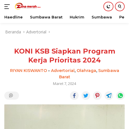
Haedline
Sumbawa Barat
Hukrim
Sumbawa
Peri
Langsung
Beranda
Advertorial
ke
konten
KONI KSB Siapkan Program
Kerja Prioritas 2024
RIYAN KISWANTO
-
Advertorial
,
Olahraga
,
Sumbawa
Barat
Maret 7, 2024