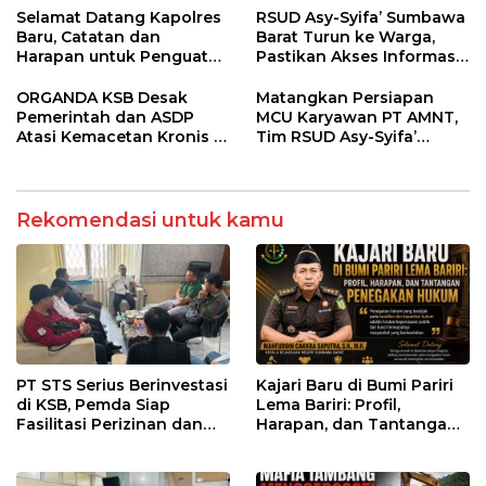
Tertentu
Kesehatan di Taliwang
Selamat Datang Kapolres
RSUD Asy-Syifa’ Sumbawa
Baru, Catatan dan
Barat Turun ke Warga,
Harapan untuk Penguatan
Pastikan Akses Informasi
Polres Sumbawa Barat
Kesehatan Transparan
ORGANDA KSB Desak
Matangkan Persiapan
Pemerintah dan ASDP
MCU Karyawan PT AMNT,
Atasi Kemacetan Kronis di
Tim RSUD Asy-Syifa’
Pelabuhan Poto Tano
Kunjungi Buin Batu Clinic
Rekomendasi untuk kamu
PT STS Serius Berinvestasi
Kajari Baru di Bumi Pariri
di KSB, Pemda Siap
Lema Bariri: Profil,
Fasilitasi Perizinan dan
Harapan, dan Tantangan
Pastikan Kepatuhan
Penegakan Hukum
Regulasi