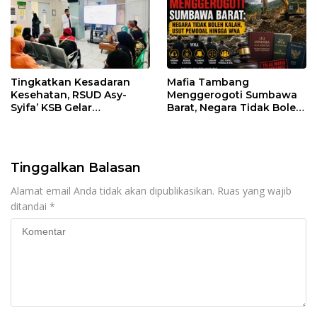
Tingkatkan Kesadaran
Mafia Tambang
Kesehatan, RSUD Asy-
Menggerogoti Sumbawa
Syifa’ KSB Gelar
Barat, Negara Tidak Boleh
Penyuluhan Diabetes
Kalah, Usut Pemodal
Melitus pada Lansia
hingga WNA
Tinggalkan Balasan
Alamat email Anda tidak akan dipublikasikan.
Ruas yang wajib
ditandai
*