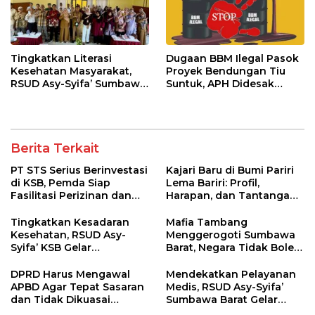
Tingkatkan Literasi
Dugaan BBM Ilegal Pasok
Kesehatan Masyarakat,
Proyek Bendungan Tiu
RSUD Asy-Syifa’ Sumbawa
Suntuk, APH Didesak
Barat Gelar Sosialisasi dan
Ambil Tindakan Tegas!
Penyuluhan Diabetes di
Kecamatan Seteluk
Berita Terkait
PT STS Serius Berinvestasi
Kajari Baru di Bumi Pariri
di KSB, Pemda Siap
Lema Bariri: Profil,
Fasilitasi Perizinan dan
Harapan, dan Tantangan
Pastikan Kepatuhan
Penegakan Hukum
Regulasi
Tingkatkan Kesadaran
Mafia Tambang
Kesehatan, RSUD Asy-
Menggerogoti Sumbawa
Syifa’ KSB Gelar
Barat, Negara Tidak Boleh
Penyuluhan Diabetes
Kalah, Usut Pemodal
Melitus pada Lansia
hingga WNA
DPRD Harus Mengawal
Mendekatkan Pelayanan
APBD Agar Tepat Sasaran
Medis, RSUD Asy-Syifa’
dan Tidak Dikuasai
Sumbawa Barat Gelar
Kepentingan Kelompok
Sosialisasi dan Edukasi