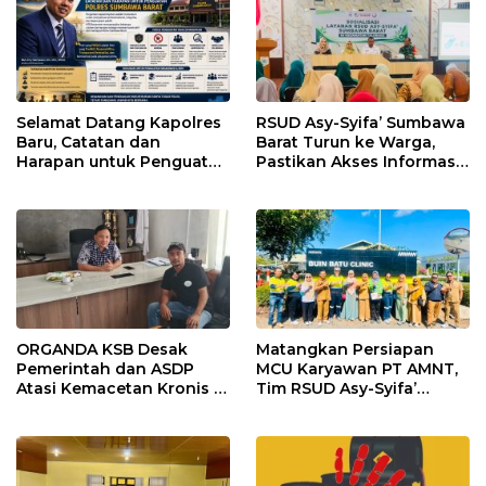
Selamat Datang Kapolres
RSUD Asy-Syifa’ Sumbawa
Baru, Catatan dan
Barat Turun ke Warga,
Harapan untuk Penguatan
Pastikan Akses Informasi
Polres Sumbawa Barat
Kesehatan Transparan
ORGANDA KSB Desak
Matangkan Persiapan
Pemerintah dan ASDP
MCU Karyawan PT AMNT,
Atasi Kemacetan Kronis di
Tim RSUD Asy-Syifa’
Pelabuhan Poto Tano
Kunjungi Buin Batu Clinic