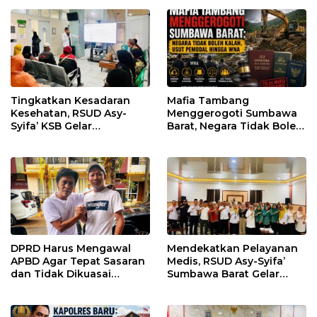
Regulasi
Tingkatkan Kesadaran
Mafia Tambang
Kesehatan, RSUD Asy-
Menggerogoti Sumbawa
Syifa’ KSB Gelar
Barat, Negara Tidak Boleh
Penyuluhan Diabetes
Kalah, Usut Pemodal
Melitus pada Lansia
hingga WNA
DPRD Harus Mengawal
Mendekatkan Pelayanan
APBD Agar Tepat Sasaran
Medis, RSUD Asy-Syifa’
dan Tidak Dikuasai
Sumbawa Barat Gelar
Kepentingan Kelompok
Sosialisasi dan Edukasi
Tertentu
Kesehatan di Taliwang