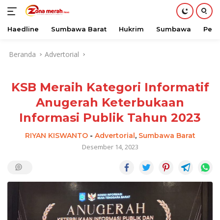
Haedline
Sumbawa Barat
Hukrim
Sumbawa
Peri
Langsung
Beranda
Advertorial
ke
konten
KSB Meraih Kategori Informatif
Anugerah Keterbukaan
Informasi Publik Tahun 2023
RIYAN KISWANTO
-
Advertorial
,
Sumbawa Barat
Desember 14, 2023