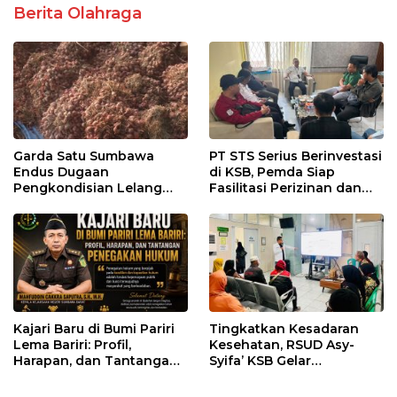
Berita Olahraga
Garda Satu Sumbawa
PT STS Serius Berinvestasi
Endus Dugaan
di KSB, Pemda Siap
Pengkondisian Lelang
Fasilitasi Perizinan dan
dan Manipulasi Asal-Usul
Pastikan Kepatuhan
Benih Bawang Merah
Regulasi
senilai Rp 7,5 Miliar
Kajari Baru di Bumi Pariri
Tingkatkan Kesadaran
Lema Bariri: Profil,
Kesehatan, RSUD Asy-
Harapan, dan Tantangan
Syifa’ KSB Gelar
Penegakan Hukum
Penyuluhan Diabetes
Melitus pada Lansia