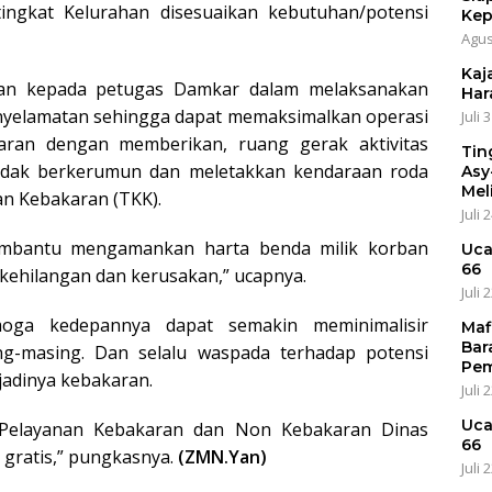
tingkat Kelurahan disesuaikan kebutuhan/potensi
Kep
Agus
Kaja
kan kepada petugas Damkar dalam melaksanakan
Har
yelamatan sehingga dapat memaksimalkan operasi
Juli 
aran dengan memberikan, ruang gerak aktivitas
Tin
tidak berkerumun dan meletakkan kendaraan roda
Asy
Mel
an Kebakaran (TKK).
Juli 
mbantu mengamankan harta benda milik korban
Uca
66
kehilangan dan kerusakan,” ucapnya.
Juli 
oga kedepannya dapat semakin meminimalisir
Maf
Bar
ing-masing. Dan selalu waspada terhadap potensi
Pem
jadinya kebakaran.
Juli 
Uca
 Pelayanan Kebakaran dan Non Kebakaran Dinas
66
gratis,” pungkasnya.
(ZMN.Yan)
Juli 