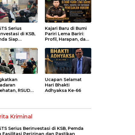
STS Serius
Kajari Baru di Bumi
investasi di KSB,
Pariri Lema Bariri:
da Siap
Profil, Harapan, dan
litasi Perizinan
Tantangan
 Pastikan
Penegakan Hukum
atuhan Regulasi
gkatkan
Ucapan Selamat
adaran
Hari Bhakti
ehatan, RSUD
Adhyaksa Ke-66
-Syifa’ KSB Gelar
yuluhan
betes Melitus
a Lansia
ita Kriminal
STS Serius Berinvestasi di KSB, Pemda
p Fasilitasi Perizinan dan Pastikan