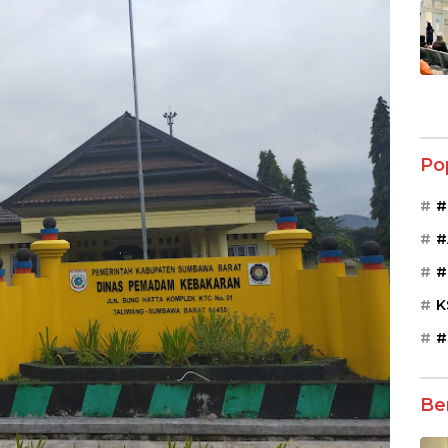
Po
#
#
#
K
#
Be