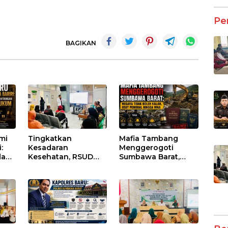
Pe
BAGIKAN
umi
Tingkatkan
Mafia Tambang
:
Kesadaran
Menggerogoti
dan
Kesehatan, RSUD
Sumbawa Barat,
Asy-Syifa’ KSB Gelar
Negara Tidak Boleh
um
Penyuluhan
Kalah, Usut Pemodal
Diabetes Melitus
hingga WNA
pada Lansia