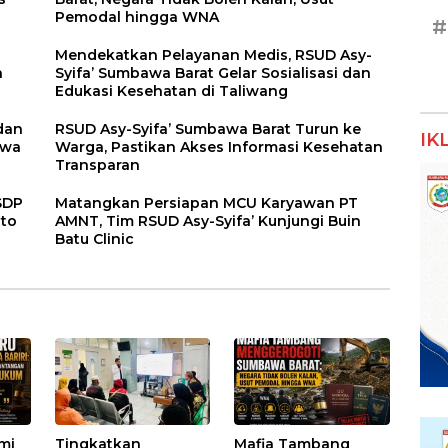
Pemodal hingga WNA
#
Mendekatkan Pelayanan Medis, RSUD Asy-
n
Syifa’ Sumbawa Barat Gelar Sosialisasi dan
Edukasi Kesehatan di Taliwang
dan
RSUD Asy-Syifa’ Sumbawa Barat Turun ke
IK
awa
Warga, Pastikan Akses Informasi Kesehatan
Transparan
SDP
Matangkan Persiapan MCU Karyawan PT
oto
AMNT, Tim RSUD Asy-Syifa’ Kunjungi Buin
Batu Clinic
umi
Tingkatkan
Mafia Tambang