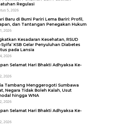
atuhan Regulasi
tus 5, 2026
ri Baru di Bumi Pariri Lema Bariri: Profil,
apan, dan Tantangan Penegakan Hukum
31, 2026
gkatkan Kesadaran Kesehatan, RSUD
-Syifa’ KSB Gelar Penyuluhan Diabetes
itus pada Lansia
24, 2026
pan Selamat Hari Bhakti Adhyaksa Ke-
22, 2026
ia Tambang Menggerogoti Sumbawa
at, Negara Tidak Boleh Kalah, Usut
odal hingga WNA
22, 2026
pan Selamat Hari Bhakti Adhyaksa Ke-
22, 2026