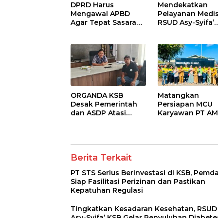
DPRD Harus
Mendekatkan
Mengawal APBD
Pelayanan Medis
Agar Tepat Sasaran
RSUD Asy-Syifa’
dan Tidak Dikuasai
Sumbawa Barat
Kepentingan
Gelar Sosialisas
Kelompok Tertentu
Edukasi Keseha
di Taliwang
ORGANDA KSB
Matangkan
Desak Pemerintah
Persiapan MCU
dan ASDP Atasi
Karyawan PT AM
Kemacetan Kronis di
Tim RSUD Asy-Sy
Pelabuhan Poto
Kunjungi Buin B
Tano
Clinic
Berita Terkait
PT STS Serius Berinvestasi di KSB, Pemd
Siap Fasilitasi Perizinan dan Pastikan
Kepatuhan Regulasi
Tingkatkan Kesadaran Kesehatan, RSUD
Asy-Syifa’ KSB Gelar Penyuluhan Diabete