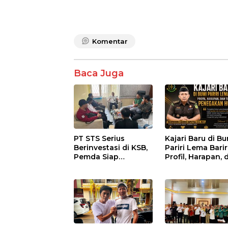
Komentar
Baca Juga
PT STS Serius
Kajari Baru di B
Berinvestasi di KSB,
Pariri Lema Bariri
Pemda Siap
Profil, Harapan, 
Fasilitasi Perizinan
Tantangan
dan Pastikan
Penegakan Huk
Kepatuhan Regulasi