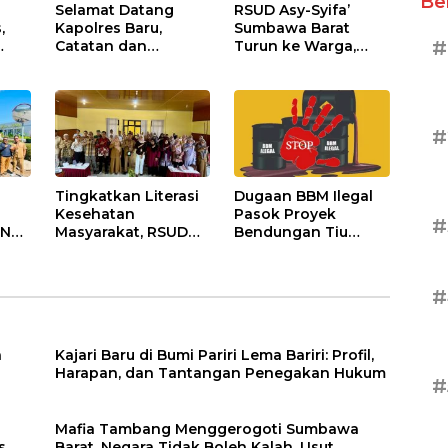
Be
Selamat Datang
RSUD Asy-Syifa’
,
Kapolres Baru,
Sumbawa Barat
#
Catatan dan
Turun ke Warga,
Harapan untuk
Pastikan Akses
i dan
Penguatan Polres
Informasi Kesehatan
tan
Sumbawa Barat
Transparan
#
Tingkatkan Literasi
Dugaan BBM Ilegal
Kesehatan
Pasok Proyek
#
NT,
Masyarakat, RSUD
Bendungan Tiu
ifa’
Asy-Syifa’ Sumbawa
Suntuk, APH Didesak
atu
Barat Gelar
Ambil Tindakan
Sosialisasi dan
Tegas!
#
Penyuluhan
Diabetes di
Kecamatan Seteluk
a
Kajari Baru di Bumi Pariri Lema Bariri: Profil,
Harapan, dan Tantangan Penegakan Hukum
#
Mafia Tambang Menggerogoti Sumbawa
s
Barat, Negara Tidak Boleh Kalah, Usut