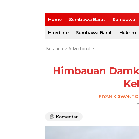
Home
Sumbawa Barat
Sumbawa
Haedline
Sumbawa Barat
Hukrim
Beranda
Advertorial
Himbauan Damkar
Ke
RIYAN KISWANTO
A
Komentar