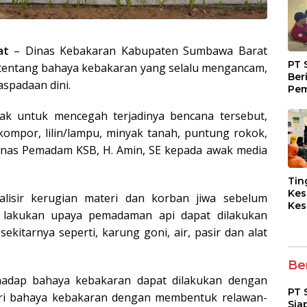
at
– Dinas Kebakaran Kabupaten Sumbawa Barat
PT 
tentang bahaya kebakaran yang selalu mengancam,
Ber
spadaan dini.
Pem
Fasi
dan
jak untuk mencegah terjadinya bencana tersebut,
Kep
kompor, lilin/lampu, minyak tanah, puntung rokok,
Dinas Pemadam KSB, H. Amin, SE kepada awak media
Tin
Kes
isir kerugian materi dan korban jiwa sebelum
Kes
lakukan upaya pemadaman api dapat dilakukan
Asy
Pen
itarnya seperti, karung goni, air, pasir dan alat
Dia
pad
Ber
erhadap bahaya kebakaran dapat dilakukan dengan
PT 
ri bahaya kebakaran dengan membentuk relawan-
Sia