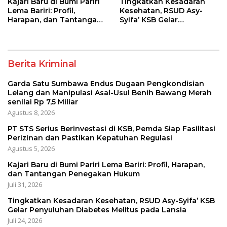
Kajari Baru di Bumi Pariri
Tingkatkan Kesadaran
Lema Bariri: Profil,
Kesehatan, RSUD Asy-
Harapan, dan Tantangan
Syifa’ KSB Gelar
Penegakan Hukum
Penyuluhan Diabetes
Melitus pada Lansia
Berita Kriminal
Garda Satu Sumbawa Endus Dugaan Pengkondisian
Lelang dan Manipulasi Asal-Usul Benih Bawang Merah
senilai Rp 7,5 Miliar
Agustus 8, 2026
PT STS Serius Berinvestasi di KSB, Pemda Siap Fasilitasi
Perizinan dan Pastikan Kepatuhan Regulasi
Agustus 5, 2026
Kajari Baru di Bumi Pariri Lema Bariri: Profil, Harapan,
dan Tantangan Penegakan Hukum
Juli 31, 2026
Tingkatkan Kesadaran Kesehatan, RSUD Asy-Syifa’ KSB
Gelar Penyuluhan Diabetes Melitus pada Lansia
Juli 24, 2026