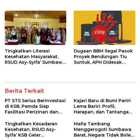
Pelabuhan Poto Tano
Kunjungi Buin Batu Clinic
Tingkatkan Literasi
Dugaan BBM Ilegal Pasok
Kesehatan Masyarakat,
Proyek Bendungan Tiu
RSUD Asy-Syifa’ Sumbawa
Suntuk, APH Didesak
Barat Gelar Sosialisasi dan
Ambil Tindakan Tegas!
Penyuluhan Diabetes di
Kecamatan Seteluk
Berita Terkait
PT STS Serius Berinvestasi
Kajari Baru di Bumi Pariri
di KSB, Pemda Siap
Lema Bariri: Profil,
Fasilitasi Perizinan dan
Harapan, dan Tantangan
Pastikan Kepatuhan
Penegakan Hukum
Regulasi
Tingkatkan Kesadaran
Mafia Tambang
Kesehatan, RSUD Asy-
Menggerogoti Sumbawa
Syifa’ KSB Gelar
Barat, Negara Tidak Boleh