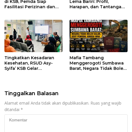
di KSB, Pemda Siap
Lema Bariri: Profil,
Fasilitasi Perizinan dan
Harapan, dan Tantangan
Pastikan Kepatuhan
Penegakan Hukum
Regulasi
Tingkatkan Kesadaran
Mafia Tambang
Kesehatan, RSUD Asy-
Menggerogoti Sumbawa
Syifa’ KSB Gelar
Barat, Negara Tidak Boleh
Penyuluhan Diabetes
Kalah, Usut Pemodal
Melitus pada Lansia
hingga WNA
Tinggalkan Balasan
Alamat email Anda tidak akan dipublikasikan.
Ruas yang wajib
ditandai
*