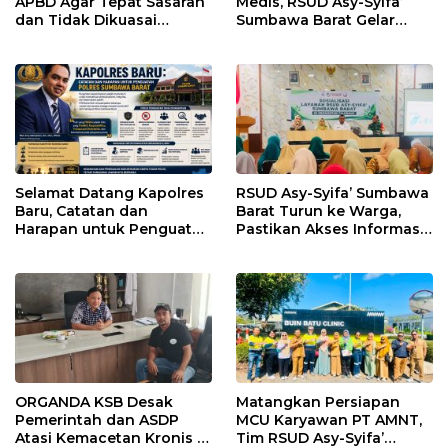
APBD Agar Tepat Sasaran
Medis, RSUD Asy-Syifa’
dan Tidak Dikuasai
Sumbawa Barat Gelar
Kepentingan Kelompok
Sosialisasi dan Edukasi
Tertentu
Kesehatan di Taliwang
Selamat Datang Kapolres
RSUD Asy-Syifa’ Sumbawa
Baru, Catatan dan
Barat Turun ke Warga,
Harapan untuk Penguatan
Pastikan Akses Informasi
Polres Sumbawa Barat
Kesehatan Transparan
ORGANDA KSB Desak
Matangkan Persiapan
Pemerintah dan ASDP
MCU Karyawan PT AMNT,
Atasi Kemacetan Kronis di
Tim RSUD Asy-Syifa’