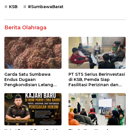
KSB
#SumbawaBarat
Berita Olahraga
Garda Satu Sumbawa
PT STS Serius Berinvestasi
Endus Dugaan
di KSB, Pemda Siap
Pengkondisian Lelang
Fasilitasi Perizinan dan
dan Manipulasi Asal-Usul
Pastikan Kepatuhan
Benih Bawang Merah
Regulasi
senilai Rp 7,5 Miliar