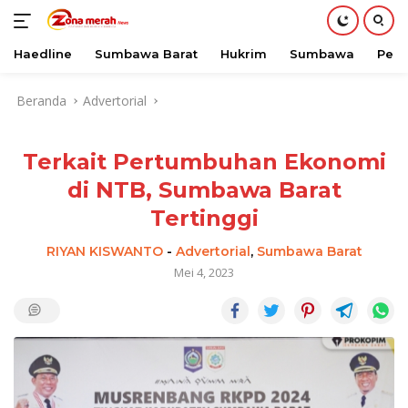
Haedline
Sumbawa Barat
Hukrim
Sumbawa
Peri
Langsung
Beranda
Advertorial
ke
konten
Terkait Pertumbuhan Ekonomi
di NTB, Sumbawa Barat
Tertinggi
RIYAN KISWANTO
-
Advertorial
,
Sumbawa Barat
Mei 4, 2023