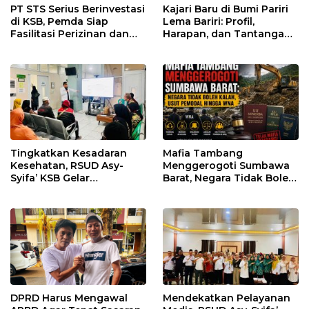
PT STS Serius Berinvestasi
Kajari Baru di Bumi Pariri
di KSB, Pemda Siap
Lema Bariri: Profil,
Fasilitasi Perizinan dan
Harapan, dan Tantangan
Pastikan Kepatuhan
Penegakan Hukum
Regulasi
Tingkatkan Kesadaran
Mafia Tambang
Kesehatan, RSUD Asy-
Menggerogoti Sumbawa
Syifa’ KSB Gelar
Barat, Negara Tidak Boleh
Penyuluhan Diabetes
Kalah, Usut Pemodal
Melitus pada Lansia
hingga WNA
DPRD Harus Mengawal
Mendekatkan Pelayanan