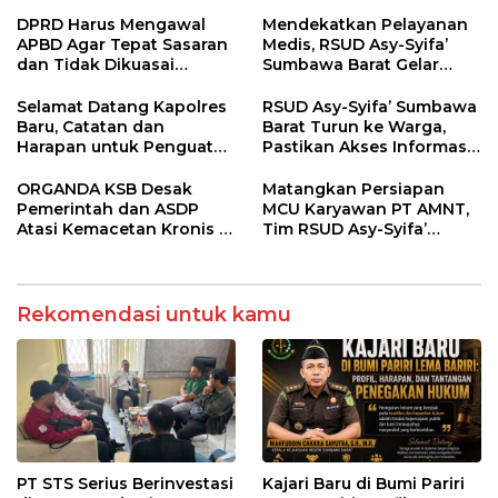
Penyuluhan Diabetes
Kalah, Usut Pemodal
Melitus pada Lansia
hingga WNA
DPRD Harus Mengawal
Mendekatkan Pelayanan
APBD Agar Tepat Sasaran
Medis, RSUD Asy-Syifa’
dan Tidak Dikuasai
Sumbawa Barat Gelar
Kepentingan Kelompok
Sosialisasi dan Edukasi
Tertentu
Kesehatan di Taliwang
Selamat Datang Kapolres
RSUD Asy-Syifa’ Sumbawa
Baru, Catatan dan
Barat Turun ke Warga,
Harapan untuk Penguatan
Pastikan Akses Informasi
Polres Sumbawa Barat
Kesehatan Transparan
ORGANDA KSB Desak
Matangkan Persiapan
Pemerintah dan ASDP
MCU Karyawan PT AMNT,
Atasi Kemacetan Kronis di
Tim RSUD Asy-Syifa’
Pelabuhan Poto Tano
Kunjungi Buin Batu Clinic
Rekomendasi untuk kamu
PT STS Serius Berinvestasi
Kajari Baru di Bumi Pariri