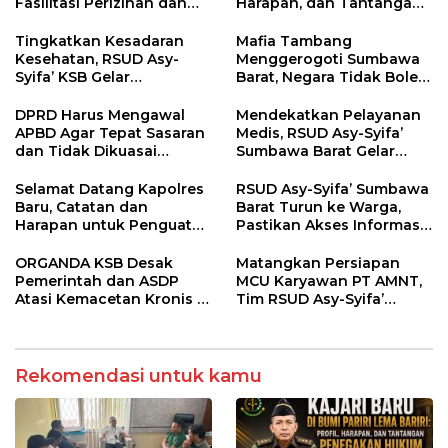
Fasilitasi Perizinan dan
Harapan, dan Tantangan
Pastikan Kepatuhan
Penegakan Hukum
Regulasi
Tingkatkan Kesadaran
Mafia Tambang
Kesehatan, RSUD Asy-
Menggerogoti Sumbawa
Syifa’ KSB Gelar
Barat, Negara Tidak Boleh
Penyuluhan Diabetes
Kalah, Usut Pemodal
Melitus pada Lansia
hingga WNA
DPRD Harus Mengawal
Mendekatkan Pelayanan
APBD Agar Tepat Sasaran
Medis, RSUD Asy-Syifa’
dan Tidak Dikuasai
Sumbawa Barat Gelar
Kepentingan Kelompok
Sosialisasi dan Edukasi
Tertentu
Kesehatan di Taliwang
Selamat Datang Kapolres
RSUD Asy-Syifa’ Sumbawa
Baru, Catatan dan
Barat Turun ke Warga,
Harapan untuk Penguatan
Pastikan Akses Informasi
Polres Sumbawa Barat
Kesehatan Transparan
ORGANDA KSB Desak
Matangkan Persiapan
Pemerintah dan ASDP
MCU Karyawan PT AMNT,
Atasi Kemacetan Kronis di
Tim RSUD Asy-Syifa’
Pelabuhan Poto Tano
Kunjungi Buin Batu Clinic
Rekomendasi untuk kamu