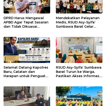
DPRD Harus Mengawal
Mendekatkan Pelayanan
APBD Agar Tepat Sasaran
Medis, RSUD Asy-Syifa’
dan Tidak Dikuasai
Sumbawa Barat Gelar
Kepentingan Kelompok
Sosialisasi dan Edukasi
Tertentu
Kesehatan di Taliwang
Selamat Datang Kapolres
RSUD Asy-Syifa’ Sumbawa
Baru, Catatan dan
Barat Turun ke Warga,
Harapan untuk Penguatan
Pastikan Akses Informasi
Polres Sumbawa Barat
Kesehatan Transparan