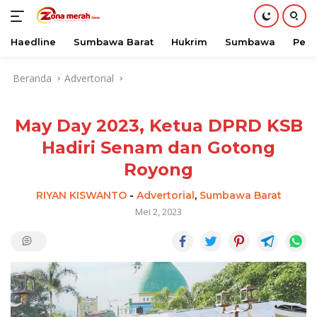
Haedline
Sumbawa Barat
Hukrim
Sumbawa
Peri
Langsung
Beranda
Advertorial
ke
konten
May Day 2023, Ketua DPRD KSB
Hadiri Senam dan Gotong
Royong
RIYAN KISWANTO
-
Advertorial
,
Sumbawa Barat
Mei 2, 2023