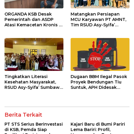
ORGANDA KSB Desak
Matangkan Persiapan
Pemerintah dan ASDP
MCU Karyawan PT AMNT,
Atasi Kemacetan Kronis di
Tim RSUD Asy-Syifa’
Pelabuhan Poto Tano
Kunjungi Buin Batu Clinic
Tingkatkan Literasi
Dugaan BBM Ilegal Pasok
Kesehatan Masyarakat,
Proyek Bendungan Tiu
RSUD Asy-Syifa’ Sumbawa
Suntuk, APH Didesak
Barat Gelar Sosialisasi dan
Ambil Tindakan Tegas!
Penyuluhan Diabetes di
Kecamatan Seteluk
Berita Terkait
PT STS Serius Berinvestasi
Kajari Baru di Bumi Pariri
di KSB, Pemda Siap
Lema Bariri: Profil,