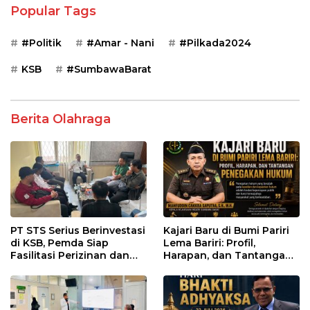
Popular Tags
#Politik
#Amar - Nani
#Pilkada2024
KSB
#SumbawaBarat
Berita Olahraga
PT STS Serius Berinvestasi
Kajari Baru di Bumi Pariri
di KSB, Pemda Siap
Lema Bariri: Profil,
Fasilitasi Perizinan dan
Harapan, dan Tantangan
Pastikan Kepatuhan
Penegakan Hukum
Regulasi