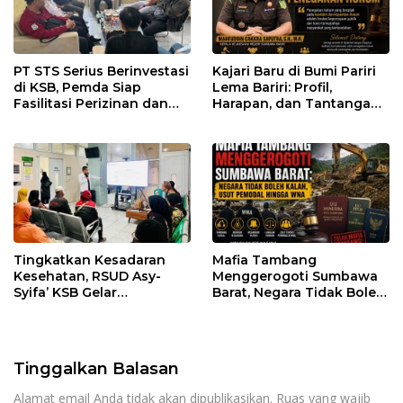
PT STS Serius Berinvestasi
Kajari Baru di Bumi Pariri
di KSB, Pemda Siap
Lema Bariri: Profil,
Fasilitasi Perizinan dan
Harapan, dan Tantangan
Pastikan Kepatuhan
Penegakan Hukum
Regulasi
Tingkatkan Kesadaran
Mafia Tambang
Kesehatan, RSUD Asy-
Menggerogoti Sumbawa
Syifa’ KSB Gelar
Barat, Negara Tidak Boleh
Penyuluhan Diabetes
Kalah, Usut Pemodal
Melitus pada Lansia
hingga WNA
Tinggalkan Balasan
Alamat email Anda tidak akan dipublikasikan.
Ruas yang wajib