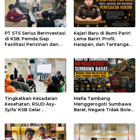
PT STS Serius Berinvestasi
Kajari Baru di Bumi Pariri
di KSB, Pemda Siap
Lema Bariri: Profil,
Fasilitasi Perizinan dan
Harapan, dan Tantangan
Pastikan Kepatuhan
Penegakan Hukum
Regulasi
Tingkatkan Kesadaran
Mafia Tambang
Kesehatan, RSUD Asy-
Menggerogoti Sumbawa
Syifa’ KSB Gelar
Barat, Negara Tidak Boleh
Penyuluhan Diabetes
Kalah, Usut Pemodal
Melitus pada Lansia
hingga WNA