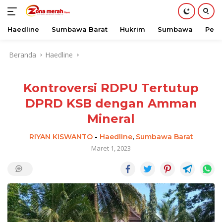
Haedline
Sumbawa Barat
Hukrim
Sumbawa
Peri
Langsung
Beranda
Haedline
ke
konten
Kontroversi RDPU Tertutup
DPRD KSB dengan Amman
Mineral
RIYAN KISWANTO
-
Haedline
,
Sumbawa Barat
Maret 1, 2023