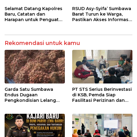
Kepentingan Kelompok
Sosialisasi dan Edukasi
Tertentu
Kesehatan di Taliwang
Selamat Datang Kapolres
RSUD Asy-Syifa’ Sumbawa
Baru, Catatan dan
Barat Turun ke Warga,
Harapan untuk Penguatan
Pastikan Akses Informasi
Polres Sumbawa Barat
Kesehatan Transparan
Rekomendasi untuk kamu
Garda Satu Sumbawa
PT STS Serius Berinvestasi
Endus Dugaan
di KSB, Pemda Siap
Pengkondisian Lelang
Fasilitasi Perizinan dan
dan Manipulasi Asal-Usul
Pastikan Kepatuhan
Benih Bawang Merah
Regulasi
senilai Rp 7,5 Miliar