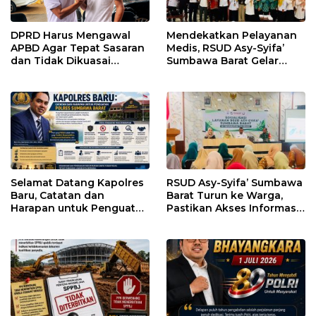
DPRD Harus Mengawal
Mendekatkan Pelayanan
APBD Agar Tepat Sasaran
Medis, RSUD Asy-Syifa’
dan Tidak Dikuasai
Sumbawa Barat Gelar
Kepentingan Kelompok
Sosialisasi dan Edukasi
Tertentu
Kesehatan di Taliwang
Selamat Datang Kapolres
RSUD Asy-Syifa’ Sumbawa
Baru, Catatan dan
Barat Turun ke Warga,
Harapan untuk Penguatan
Pastikan Akses Informasi
Polres Sumbawa Barat
Kesehatan Transparan