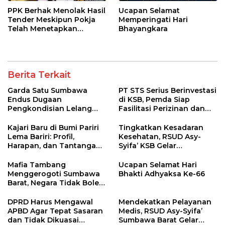
PPK Berhak Menolak Hasil
Ucapan Selamat
Tender Meskipun Pokja
Memperingati Hari
Telah Menetapkan
Bhayangkara
Pemenang
Berita Terkait
Garda Satu Sumbawa
PT STS Serius Berinvestasi
Endus Dugaan
di KSB, Pemda Siap
Pengkondisian Lelang
Fasilitasi Perizinan dan
dan Manipulasi Asal-Usul
Pastikan Kepatuhan
Benih Bawang Merah
Regulasi
Kajari Baru di Bumi Pariri
Tingkatkan Kesadaran
senilai Rp 7,5 Miliar
Lema Bariri: Profil,
Kesehatan, RSUD Asy-
Harapan, dan Tantangan
Syifa’ KSB Gelar
Penegakan Hukum
Penyuluhan Diabetes
Melitus pada Lansia
Mafia Tambang
Ucapan Selamat Hari
Menggerogoti Sumbawa
Bhakti Adhyaksa Ke-66
Barat, Negara Tidak Boleh
Kalah, Usut Pemodal
hingga WNA
DPRD Harus Mengawal
Mendekatkan Pelayanan
APBD Agar Tepat Sasaran
Medis, RSUD Asy-Syifa’
dan Tidak Dikuasai
Sumbawa Barat Gelar