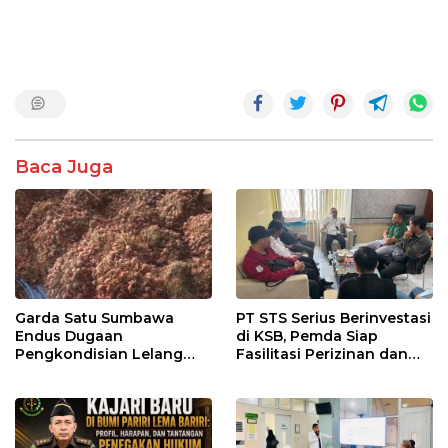
Baca Juga
Garda Satu Sumbawa
PT STS Serius Berinvestasi
Endus Dugaan
di KSB, Pemda Siap
Pengkondisian Lelang
Fasilitasi Perizinan dan
dan Manipulasi Asal-Usul
Pastikan Kepatuhan
Benih Bawang Merah
Regulasi
senilai Rp 7,5 Miliar