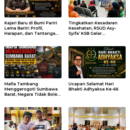
Kajari Baru di Bumi Pariri
Tingkatkan Kesadaran
Lema Bariri: Profil,
Kesehatan, RSUD Asy-
Harapan, dan Tantangan
Syifa’ KSB Gelar
Penegakan Hukum
Penyuluhan Diabetes
Melitus pada Lansia
Mafia Tambang
Ucapan Selamat Hari
Menggerogoti Sumbawa
Bhakti Adhyaksa Ke-66
Barat, Negara Tidak Boleh
Kalah, Usut Pemodal
hingga WNA