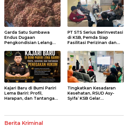
Garda Satu Sumbawa
PT STS Serius Berinvestasi
Endus Dugaan
di KSB, Pemda Siap
Pengkondisian Lelang
Fasilitasi Perizinan dan
dan Manipulasi Asal-Usul
Pastikan Kepatuhan
Benih Bawang Merah
Regulasi
senilai Rp 7,5 Miliar
Kajari Baru di Bumi Pariri
Tingkatkan Kesadaran
Lema Bariri: Profil,
Kesehatan, RSUD Asy-
Harapan, dan Tantangan
Syifa’ KSB Gelar
Penegakan Hukum
Penyuluhan Diabetes
Melitus pada Lansia
Berita Kriminal