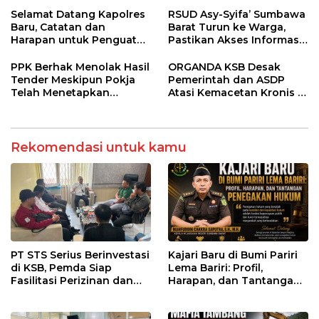
Tertentu
Kesehatan di Taliwang
Selamat Datang Kapolres
RSUD Asy-Syifa’ Sumbawa
Baru, Catatan dan
Barat Turun ke Warga,
Harapan untuk Penguatan
Pastikan Akses Informasi
Polres Sumbawa Barat
Kesehatan Transparan
PPK Berhak Menolak Hasil
ORGANDA KSB Desak
Tender Meskipun Pokja
Pemerintah dan ASDP
Telah Menetapkan
Atasi Kemacetan Kronis di
Pemenang
Pelabuhan Poto Tano
Rekomendasi untuk kamu
PT STS Serius Berinvestasi
Kajari Baru di Bumi Pariri
di KSB, Pemda Siap
Lema Bariri: Profil,
Fasilitasi Perizinan dan
Harapan, dan Tantangan
Pastikan Kepatuhan
Penegakan Hukum
Regulasi