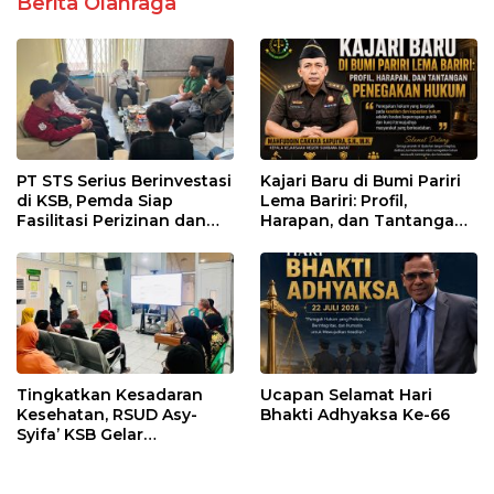
Berita Olahraga
PT STS Serius Berinvestasi
Kajari Baru di Bumi Pariri
di KSB, Pemda Siap
Lema Bariri: Profil,
Fasilitasi Perizinan dan
Harapan, dan Tantangan
Pastikan Kepatuhan
Penegakan Hukum
Regulasi
Tingkatkan Kesadaran
Ucapan Selamat Hari
Kesehatan, RSUD Asy-
Bhakti Adhyaksa Ke-66
Syifa’ KSB Gelar
Penyuluhan Diabetes
Melitus pada Lansia