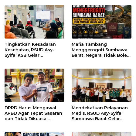
Regulasi
Tingkatkan Kesadaran
Mafia Tambang
Kesehatan, RSUD Asy-
Menggerogoti Sumbawa
Syifa’ KSB Gelar
Barat, Negara Tidak Boleh
Penyuluhan Diabetes
Kalah, Usut Pemodal
Melitus pada Lansia
hingga WNA
DPRD Harus Mengawal
Mendekatkan Pelayanan
APBD Agar Tepat Sasaran
Medis, RSUD Asy-Syifa’
dan Tidak Dikuasai
Sumbawa Barat Gelar
Kepentingan Kelompok
Sosialisasi dan Edukasi
Tertentu
Kesehatan di Taliwang