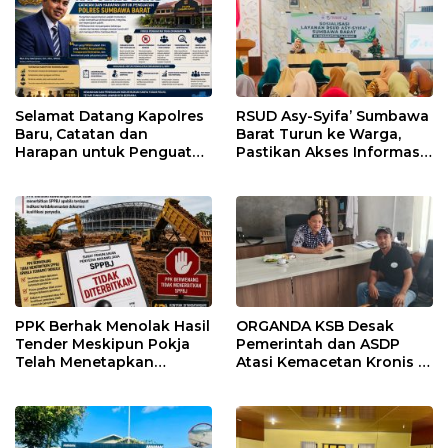
Selamat Datang Kapolres
RSUD Asy-Syifa’ Sumbawa
Baru, Catatan dan
Barat Turun ke Warga,
Harapan untuk Penguatan
Pastikan Akses Informasi
Polres Sumbawa Barat
Kesehatan Transparan
PPK Berhak Menolak Hasil
ORGANDA KSB Desak
Tender Meskipun Pokja
Pemerintah dan ASDP
Telah Menetapkan
Atasi Kemacetan Kronis di
Pemenang
Pelabuhan Poto Tano