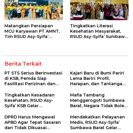
Matangkan Persiapan
Tingkatkan Literasi
MCU Karyawan PT AMNT,
Kesehatan Masyarakat,
Tim RSUD Asy-Syifa’
RSUD Asy-Syifa’ Sumbawa
Kunjungi Buin Batu Clinic
Barat Gelar Sosialisasi dan
Penyuluhan Diabetes di
Kecamatan Seteluk
Berita Terkait
PT STS Serius Berinvestasi
Kajari Baru di Bumi Pariri
di KSB, Pemda Siap
Lema Bariri: Profil,
Fasilitasi Perizinan dan
Harapan, dan Tantangan
Pastikan Kepatuhan
Penegakan Hukum
Regulasi
Tingkatkan Kesadaran
Mafia Tambang
Kesehatan, RSUD Asy-
Menggerogoti Sumbawa
Syifa’ KSB Gelar
Barat, Negara Tidak Boleh
Penyuluhan Diabetes
Kalah, Usut Pemodal
Melitus pada Lansia
hingga WNA
DPRD Harus Mengawal
Mendekatkan Pelayanan
APBD Agar Tepat Sasaran
Medis, RSUD Asy-Syifa’
dan Tidak Dikuasai
Sumbawa Barat Gelar
Kepentingan Kelompok
Sosialisasi dan Edukasi