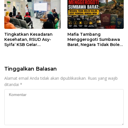
Tingkatkan Kesadaran
Mafia Tambang
Kesehatan, RSUD Asy-
Menggerogoti Sumbawa
Syifa’ KSB Gelar
Barat, Negara Tidak Boleh
Penyuluhan Diabetes
Kalah, Usut Pemodal
Melitus pada Lansia
hingga WNA
Tinggalkan Balasan
Alamat email Anda tidak akan dipublikasikan.
Ruas yang wajib
ditandai
*