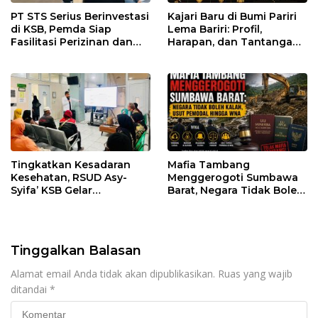
PT STS Serius Berinvestasi
Kajari Baru di Bumi Pariri
di KSB, Pemda Siap
Lema Bariri: Profil,
Fasilitasi Perizinan dan
Harapan, dan Tantangan
Pastikan Kepatuhan
Penegakan Hukum
Regulasi
Tingkatkan Kesadaran
Mafia Tambang
Kesehatan, RSUD Asy-
Menggerogoti Sumbawa
Syifa’ KSB Gelar
Barat, Negara Tidak Boleh
Penyuluhan Diabetes
Kalah, Usut Pemodal
Melitus pada Lansia
hingga WNA
Tinggalkan Balasan
Alamat email Anda tidak akan dipublikasikan.
Ruas yang wajib
ditandai
*