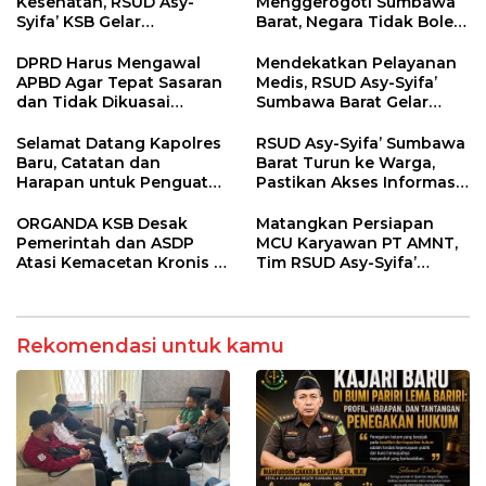
Kesehatan, RSUD Asy-
Menggerogoti Sumbawa
Syifa’ KSB Gelar
Barat, Negara Tidak Boleh
Penyuluhan Diabetes
Kalah, Usut Pemodal
Melitus pada Lansia
hingga WNA
DPRD Harus Mengawal
Mendekatkan Pelayanan
APBD Agar Tepat Sasaran
Medis, RSUD Asy-Syifa’
dan Tidak Dikuasai
Sumbawa Barat Gelar
Kepentingan Kelompok
Sosialisasi dan Edukasi
Tertentu
Kesehatan di Taliwang
Selamat Datang Kapolres
RSUD Asy-Syifa’ Sumbawa
Baru, Catatan dan
Barat Turun ke Warga,
Harapan untuk Penguatan
Pastikan Akses Informasi
Polres Sumbawa Barat
Kesehatan Transparan
ORGANDA KSB Desak
Matangkan Persiapan
Pemerintah dan ASDP
MCU Karyawan PT AMNT,
Atasi Kemacetan Kronis di
Tim RSUD Asy-Syifa’
Pelabuhan Poto Tano
Kunjungi Buin Batu Clinic
Rekomendasi untuk kamu