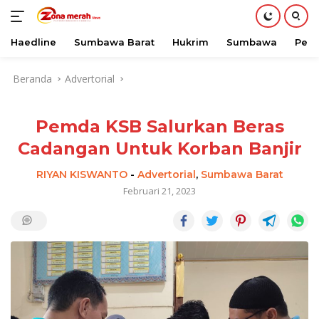
Haedline
Sumbawa Barat
Hukrim
Sumbawa
Peri
Langsung
Beranda
Advertorial
ke
konten
Pemda KSB Salurkan Beras
Cadangan Untuk Korban Banjir
RIYAN KISWANTO
-
Advertorial
,
Sumbawa Barat
Februari 21, 2023