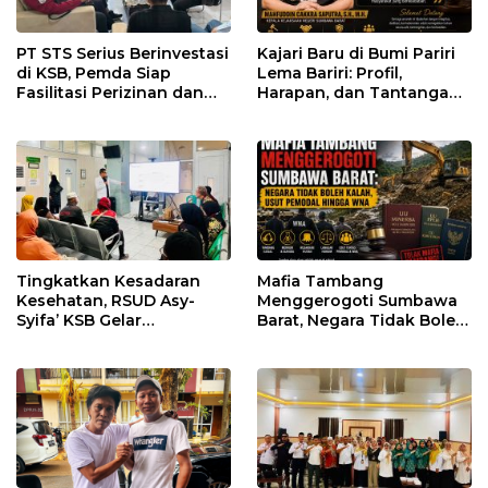
PT STS Serius Berinvestasi
Kajari Baru di Bumi Pariri
di KSB, Pemda Siap
Lema Bariri: Profil,
Fasilitasi Perizinan dan
Harapan, dan Tantangan
Pastikan Kepatuhan
Penegakan Hukum
Regulasi
Tingkatkan Kesadaran
Mafia Tambang
Kesehatan, RSUD Asy-
Menggerogoti Sumbawa
Syifa’ KSB Gelar
Barat, Negara Tidak Boleh
Penyuluhan Diabetes
Kalah, Usut Pemodal
Melitus pada Lansia
hingga WNA