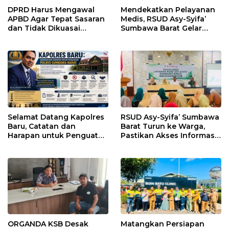
DPRD Harus Mengawal
Mendekatkan Pelayanan
APBD Agar Tepat Sasaran
Medis, RSUD Asy-Syifa’
dan Tidak Dikuasai
Sumbawa Barat Gelar
Kepentingan Kelompok
Sosialisasi dan Edukasi
Tertentu
Kesehatan di Taliwang
Selamat Datang Kapolres
RSUD Asy-Syifa’ Sumbawa
Baru, Catatan dan
Barat Turun ke Warga,
Harapan untuk Penguatan
Pastikan Akses Informasi
Polres Sumbawa Barat
Kesehatan Transparan
ORGANDA KSB Desak
Matangkan Persiapan