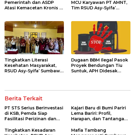
Pemerintah dan ASDP
MCU Karyawan PT AMNT,
Atasi Kemacetan Kronis di
Tim RSUD Asy-Syifa’
Pelabuhan Poto Tano
Kunjungi Buin Batu Clinic
Tingkatkan Literasi
Dugaan BBM Ilegal Pasok
Kesehatan Masyarakat,
Proyek Bendungan Tiu
RSUD Asy-Syifa’ Sumbawa
Suntuk, APH Didesak
Barat Gelar Sosialisasi dan
Ambil Tindakan Tegas!
Penyuluhan Diabetes di
Kecamatan Seteluk
Berita Terkait
PT STS Serius Berinvestasi
Kajari Baru di Bumi Pariri
di KSB, Pemda Siap
Lema Bariri: Profil,
Fasilitasi Perizinan dan
Harapan, dan Tantangan
Pastikan Kepatuhan
Penegakan Hukum
Regulasi
Tingkatkan Kesadaran
Mafia Tambang