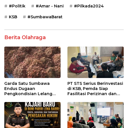
#Politik
#Amar - Nani
#Pilkada2024
KSB
#SumbawaBarat
Berita Olahraga
Garda Satu Sumbawa
PT STS Serius Berinvestasi
Endus Dugaan
di KSB, Pemda Siap
Pengkondisian Lelang
Fasilitasi Perizinan dan
dan Manipulasi Asal-Usul
Pastikan Kepatuhan
Benih Bawang Merah
Regulasi
senilai Rp 7,5 Miliar