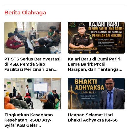
Berita Olahraga
PT STS Serius Berinvestasi
Kajari Baru di Bumi Pariri
di KSB, Pemda Siap
Lema Bariri: Profil,
Fasilitasi Perizinan dan
Harapan, dan Tantangan
Pastikan Kepatuhan
Penegakan Hukum
Regulasi
Tingkatkan Kesadaran
Ucapan Selamat Hari
Kesehatan, RSUD Asy-
Bhakti Adhyaksa Ke-66
Syifa’ KSB Gelar