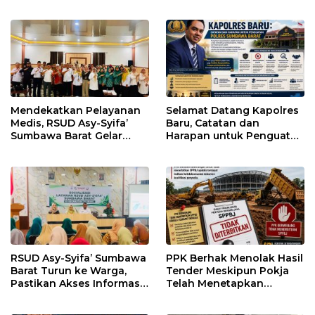
Kepentingan Kelompok
Tertentu
Mendekatkan Pelayanan
Selamat Datang Kapolres
Medis, RSUD Asy-Syifa’
Baru, Catatan dan
Sumbawa Barat Gelar
Harapan untuk Penguatan
Sosialisasi dan Edukasi
Polres Sumbawa Barat
Kesehatan di Taliwang
RSUD Asy-Syifa’ Sumbawa
PPK Berhak Menolak Hasil
Barat Turun ke Warga,
Tender Meskipun Pokja
Pastikan Akses Informasi
Telah Menetapkan
Kesehatan Transparan
Pemenang