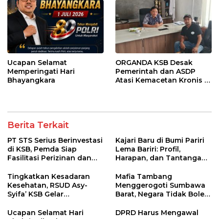
Ucapan Selamat
ORGANDA KSB Desak
Memperingati Hari
Pemerintah dan ASDP
Bhayangkara
Atasi Kemacetan Kronis di
Pelabuhan Poto Tano
Berita Terkait
PT STS Serius Berinvestasi
Kajari Baru di Bumi Pariri
di KSB, Pemda Siap
Lema Bariri: Profil,
Fasilitasi Perizinan dan
Harapan, dan Tantangan
Pastikan Kepatuhan
Penegakan Hukum
Regulasi
Tingkatkan Kesadaran
Mafia Tambang
Kesehatan, RSUD Asy-
Menggerogoti Sumbawa
Syifa’ KSB Gelar
Barat, Negara Tidak Boleh
Penyuluhan Diabetes
Kalah, Usut Pemodal
Melitus pada Lansia
hingga WNA
Ucapan Selamat Hari
DPRD Harus Mengawal