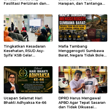
Fasilitasi Perizinan dan
Harapan, dan Tantangan
Pastikan Kepatuhan
Penegakan Hukum
Regulasi
Tingkatkan Kesadaran
Mafia Tambang
Kesehatan, RSUD Asy-
Menggerogoti Sumbawa
Syifa’ KSB Gelar
Barat, Negara Tidak Boleh
Penyuluhan Diabetes
Kalah, Usut Pemodal
Melitus pada Lansia
hingga WNA
Ucapan Selamat Hari
DPRD Harus Mengawal
Bhakti Adhyaksa Ke-66
APBD Agar Tepat Sasaran
dan Tidak Dikuasai