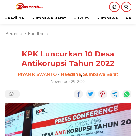
Haedline
Sumbawa Barat
Hukrim
Sumbawa
Peri
Langsung
Beranda
Haedline
ke
konten
KPK Luncurkan 10 Desa
Antikorupsi Tahun 2022
RIYAN KISWANTO
-
Haedline
,
Sumbawa Barat
November 29, 2022