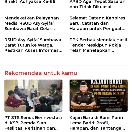
Bhakti Adhyaksa Ke-66
APBD Agar Tepat Sasaran
dan Tidak Dikuasai
Kepentingan Kelompok
Tertentu
Mendekatkan Pelayanan
Selamat Datang Kapolres
Medis, RSUD Asy-Syifa’
Baru, Catatan dan
Sumbawa Barat Gelar
Harapan untuk Penguatan
Sosialisasi dan Edukasi
Polres Sumbawa Barat
Kesehatan di Taliwang
RSUD Asy-Syifa’ Sumbawa
PPK Berhak Menolak Hasil
Barat Turun ke Warga,
Tender Meskipun Pokja
Pastikan Akses Informasi
Telah Menetapkan
Kesehatan Transparan
Pemenang
Rekomendasi untuk kamu
PT STS Serius Berinvestasi
Kajari Baru di Bumi Pariri
di KSB, Pemda Siap
Lema Bariri: Profil,
Fasilitasi Perizinan dan
Harapan, dan Tantangan