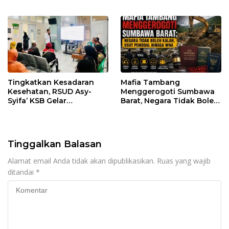
Pastikan Kepatuhan
Penegakan Hukum
Regulasi
Tingkatkan Kesadaran
Mafia Tambang
Kesehatan, RSUD Asy-
Menggerogoti Sumbawa
Syifa’ KSB Gelar
Barat, Negara Tidak Boleh
Penyuluhan Diabetes
Kalah, Usut Pemodal
Melitus pada Lansia
hingga WNA
Tinggalkan Balasan
Alamat email Anda tidak akan dipublikasikan.
Ruas yang wajib
ditandai
*