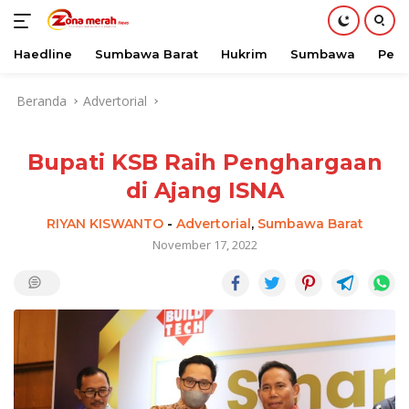
Haedline
Sumbawa Barat
Hukrim
Sumbawa
Peri
Langsung
Beranda
Advertorial
ke
konten
Bupati KSB Raih Penghargaan
di Ajang ISNA
RIYAN KISWANTO
-
Advertorial
,
Sumbawa Barat
November 17, 2022