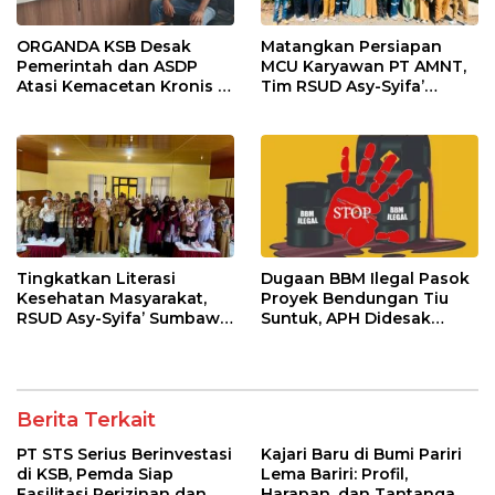
ORGANDA KSB Desak
Matangkan Persiapan
Pemerintah dan ASDP
MCU Karyawan PT AMNT,
Atasi Kemacetan Kronis di
Tim RSUD Asy-Syifa’
Pelabuhan Poto Tano
Kunjungi Buin Batu Clinic
Tingkatkan Literasi
Dugaan BBM Ilegal Pasok
Kesehatan Masyarakat,
Proyek Bendungan Tiu
RSUD Asy-Syifa’ Sumbawa
Suntuk, APH Didesak
Barat Gelar Sosialisasi dan
Ambil Tindakan Tegas!
Penyuluhan Diabetes di
Kecamatan Seteluk
Berita Terkait
PT STS Serius Berinvestasi
Kajari Baru di Bumi Pariri
di KSB, Pemda Siap
Lema Bariri: Profil,
Fasilitasi Perizinan dan
Harapan, dan Tantangan