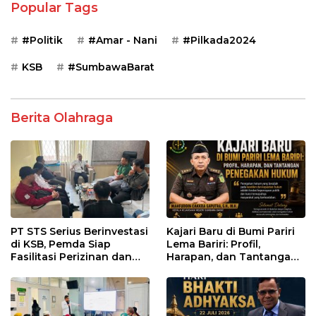
Popular Tags
#Politik
#Amar - Nani
#Pilkada2024
KSB
#SumbawaBarat
Berita Olahraga
PT STS Serius Berinvestasi
Kajari Baru di Bumi Pariri
di KSB, Pemda Siap
Lema Bariri: Profil,
Fasilitasi Perizinan dan
Harapan, dan Tantangan
Pastikan Kepatuhan
Penegakan Hukum
Regulasi