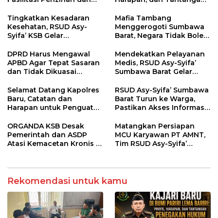
Pastikan Kepatuhan
Penegakan Hukum
Regulasi
Tingkatkan Kesadaran
Mafia Tambang
Kesehatan, RSUD Asy-
Menggerogoti Sumbawa
Syifa’ KSB Gelar
Barat, Negara Tidak Boleh
Penyuluhan Diabetes
Kalah, Usut Pemodal
Melitus pada Lansia
hingga WNA
DPRD Harus Mengawal
Mendekatkan Pelayanan
APBD Agar Tepat Sasaran
Medis, RSUD Asy-Syifa’
dan Tidak Dikuasai
Sumbawa Barat Gelar
Kepentingan Kelompok
Sosialisasi dan Edukasi
Tertentu
Kesehatan di Taliwang
Selamat Datang Kapolres
RSUD Asy-Syifa’ Sumbawa
Baru, Catatan dan
Barat Turun ke Warga,
Harapan untuk Penguatan
Pastikan Akses Informasi
Polres Sumbawa Barat
Kesehatan Transparan
ORGANDA KSB Desak
Matangkan Persiapan
Pemerintah dan ASDP
MCU Karyawan PT AMNT,
Atasi Kemacetan Kronis di
Tim RSUD Asy-Syifa’
Pelabuhan Poto Tano
Kunjungi Buin Batu Clinic
Rekomendasi untuk kamu