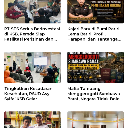
PT STS Serius Berinvestasi
Kajari Baru di Bumi Pariri
di KSB, Pemda Siap
Lema Bariri: Profil,
Fasilitasi Perizinan dan
Harapan, dan Tantangan
Pastikan Kepatuhan
Penegakan Hukum
Regulasi
Tingkatkan Kesadaran
Mafia Tambang
Kesehatan, RSUD Asy-
Menggerogoti Sumbawa
Syifa’ KSB Gelar
Barat, Negara Tidak Boleh
Penyuluhan Diabetes
Kalah, Usut Pemodal
Melitus pada Lansia
hingga WNA