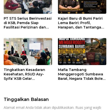
PT STS Serius Berinvestasi
Kajari Baru di Bumi Pariri
di KSB, Pemda Siap
Lema Bariri: Profil,
Fasilitasi Perizinan dan
Harapan, dan Tantangan
Pastikan Kepatuhan
Penegakan Hukum
Regulasi
Tingkatkan Kesadaran
Mafia Tambang
Kesehatan, RSUD Asy-
Menggerogoti Sumbawa
Syifa’ KSB Gelar
Barat, Negara Tidak Boleh
Penyuluhan Diabetes
Kalah, Usut Pemodal
Melitus pada Lansia
hingga WNA
Tinggalkan Balasan
Alamat email Anda tidak akan dipublikasikan.
Ruas yang wajib