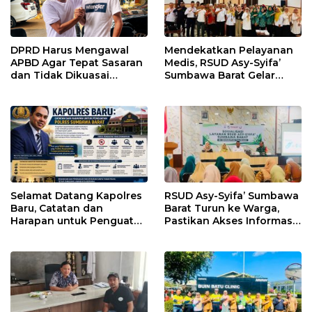
DPRD Harus Mengawal
Mendekatkan Pelayanan
APBD Agar Tepat Sasaran
Medis, RSUD Asy-Syifa’
dan Tidak Dikuasai
Sumbawa Barat Gelar
Kepentingan Kelompok
Sosialisasi dan Edukasi
Tertentu
Kesehatan di Taliwang
Selamat Datang Kapolres
RSUD Asy-Syifa’ Sumbawa
Baru, Catatan dan
Barat Turun ke Warga,
Harapan untuk Penguatan
Pastikan Akses Informasi
Polres Sumbawa Barat
Kesehatan Transparan