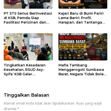
PT STS Serius Berinvestasi
Kajari Baru di Bumi Pariri
di KSB, Pemda Siap
Lema Bariri: Profil,
Fasilitasi Perizinan dan
Harapan, dan Tantangan
Pastikan Kepatuhan
Penegakan Hukum
Regulasi
Tingkatkan Kesadaran
Mafia Tambang
Kesehatan, RSUD Asy-
Menggerogoti Sumbawa
Syifa’ KSB Gelar
Barat, Negara Tidak Boleh
Penyuluhan Diabetes
Kalah, Usut Pemodal
Melitus pada Lansia
hingga WNA
Tinggalkan Balasan
Alamat email Anda tidak akan dipublikasikan.
Ruas yang wajib
ditandai
*