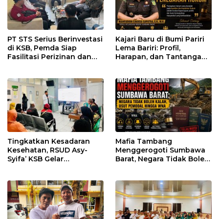
PT STS Serius Berinvestasi
Kajari Baru di Bumi Pariri
di KSB, Pemda Siap
Lema Bariri: Profil,
Fasilitasi Perizinan dan
Harapan, dan Tantangan
Pastikan Kepatuhan
Penegakan Hukum
Regulasi
Tingkatkan Kesadaran
Mafia Tambang
Kesehatan, RSUD Asy-
Menggerogoti Sumbawa
Syifa’ KSB Gelar
Barat, Negara Tidak Boleh
Penyuluhan Diabetes
Kalah, Usut Pemodal
Melitus pada Lansia
hingga WNA