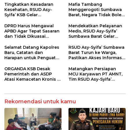
Regulasi
Tingkatkan Kesadaran
Mafia Tambang
Kesehatan, RSUD Asy-
Menggerogoti Sumbawa
Syifa’ KSB Gelar
Barat, Negara Tidak Boleh
Penyuluhan Diabetes
Kalah, Usut Pemodal
Melitus pada Lansia
hingga WNA
DPRD Harus Mengawal
Mendekatkan Pelayanan
APBD Agar Tepat Sasaran
Medis, RSUD Asy-Syifa’
dan Tidak Dikuasai
Sumbawa Barat Gelar
Kepentingan Kelompok
Sosialisasi dan Edukasi
Tertentu
Kesehatan di Taliwang
Selamat Datang Kapolres
RSUD Asy-Syifa’ Sumbawa
Baru, Catatan dan
Barat Turun ke Warga,
Harapan untuk Penguatan
Pastikan Akses Informasi
Polres Sumbawa Barat
Kesehatan Transparan
ORGANDA KSB Desak
Matangkan Persiapan
Pemerintah dan ASDP
MCU Karyawan PT AMNT,
Atasi Kemacetan Kronis di
Tim RSUD Asy-Syifa’
Pelabuhan Poto Tano
Kunjungi Buin Batu Clinic
Rekomendasi untuk kamu