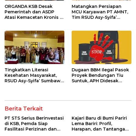
ORGANDA KSB Desak
Matangkan Persiapan
Pemerintah dan ASDP
MCU Karyawan PT AMNT,
Atasi Kemacetan Kronis di
Tim RSUD Asy-Syifa’
Pelabuhan Poto Tano
Kunjungi Buin Batu Clinic
Tingkatkan Literasi
Dugaan BBM Ilegal Pasok
Kesehatan Masyarakat,
Proyek Bendungan Tiu
RSUD Asy-Syifa’ Sumbawa
Suntuk, APH Didesak
Barat Gelar Sosialisasi dan
Ambil Tindakan Tegas!
Penyuluhan Diabetes di
Kecamatan Seteluk
Berita Terkait
PT STS Serius Berinvestasi
Kajari Baru di Bumi Pariri
di KSB, Pemda Siap
Lema Bariri: Profil,
Fasilitasi Perizinan dan
Harapan, dan Tantangan
Pastikan Kepatuhan
Penegakan Hukum