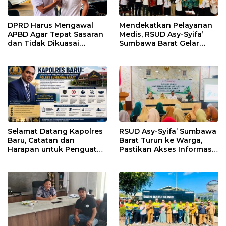
DPRD Harus Mengawal
Mendekatkan Pelayanan
APBD Agar Tepat Sasaran
Medis, RSUD Asy-Syifa’
dan Tidak Dikuasai
Sumbawa Barat Gelar
Kepentingan Kelompok
Sosialisasi dan Edukasi
Tertentu
Kesehatan di Taliwang
Selamat Datang Kapolres
RSUD Asy-Syifa’ Sumbawa
Baru, Catatan dan
Barat Turun ke Warga,
Harapan untuk Penguatan
Pastikan Akses Informasi
Polres Sumbawa Barat
Kesehatan Transparan