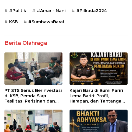
#Politik
#Amar - Nani
#Pilkada2024
KSB
#SumbawaBarat
Berita Olahraga
PT STS Serius Berinvestasi
Kajari Baru di Bumi Pariri
di KSB, Pemda Siap
Lema Bariri: Profil,
Fasilitasi Perizinan dan
Harapan, dan Tantangan
Pastikan Kepatuhan
Penegakan Hukum
Regulasi