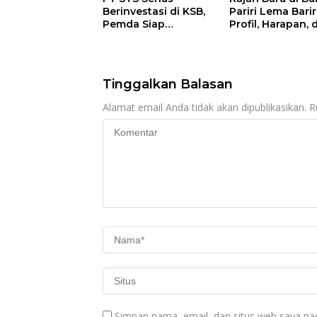
Berinvestasi di KSB,
Pariri Lema Bariri
Pemda Siap
Profil, Harapan, 
Fasilitasi Perizinan
Tantangan
dan Pastikan
Penegakan Huk
Kepatuhan Regulasi
Tinggalkan Balasan
Alamat email Anda tidak akan dipublikasikan.
R
Simpan nama, email, dan situs web saya pa