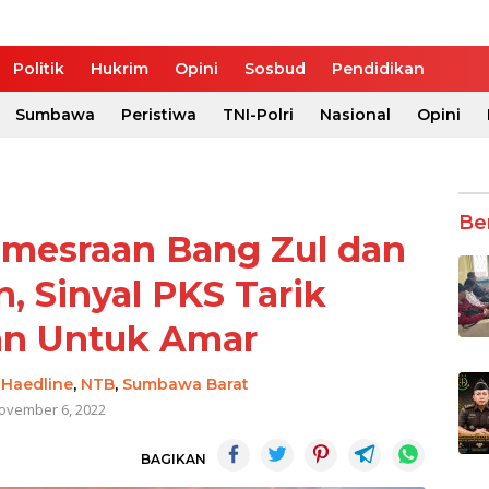
Politik
Hukrim
Opini
Sosbud
Pendidikan
Sumbawa
Peristiwa
TNI-Polri
Nasional
Opini
Be
emesraan Bang Zul dan
n, Sinyal PKS Tarik
n Untuk Amar
-
Haedline
,
NTB
,
Sumbawa Barat
ovember 6, 2022
BAGIKAN