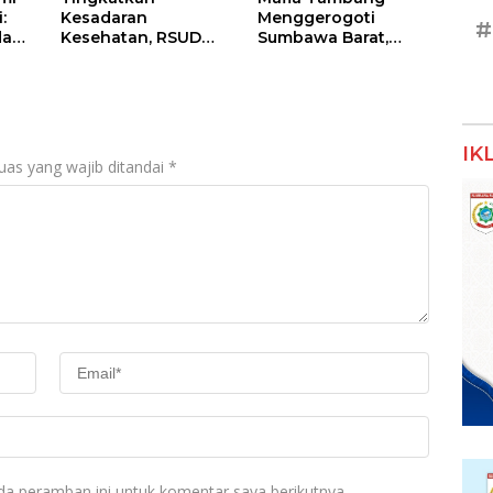
:
Kesadaran
Menggerogoti
#
dan
Kesehatan, RSUD
Sumbawa Barat,
Asy-Syifa’ KSB Gelar
Negara Tidak Boleh
um
Penyuluhan
Kalah, Usut Pemodal
Diabetes Melitus
hingga WNA
pada Lansia
IK
uas yang wajib ditandai
*
da peramban ini untuk komentar saya berikutnya.