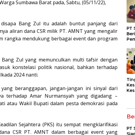
 Warga Sumbawa Barat pada, Sabtu, (05/11/22),
 disapa Bang Zul itu adalah buntut panjang dari
PT 
ya aliran dana CSR milik PT. AMNT yang mengalir
Ber
lam rangka mendukung berbagai event dan program
Pem
Fasi
dan
Kep
p Bang Zul yang memunculkan multi tafsir dengan
suk konstelasi politik nasional, bahkan terhadap
lkada 2024 nanti.
Tin
Kes
 yang beranggapan, jangan-jangan ini sinyal dari
Kes
nya terhadap Amar Nurmansyah yang digadang –
Asy
Pen
ti atau Wakil Bupati dalam pesta demokrasi pada
Dia
pad
Ber
eadilan Sejahtera (PKS) itu sempat mengklarifikasi
PT 
dana CSR PT. AMNT dalam berbagai event yang
Sia