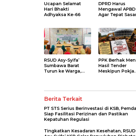
Ucapan Selamat
DPRD Harus
Hari Bhakti
Mengawal APBD
Adhyaksa Ke-66
Agar Tepat Sasa
dan Tidak Dikua
Kepentingan
Kelompok Terte
RSUD Asy-Syifa’
PPK Berhak Men
Sumbawa Barat
Hasil Tender
Turun ke Warga,
Meskipun Pokja
Pastikan Akses
Telah Menetapk
Informasi Kesehatan
Pemenang
Transparan
Berita Terkait
PT STS Serius Berinvestasi di KSB, Pemd
Siap Fasilitasi Perizinan dan Pastikan
Kepatuhan Regulasi
Tingkatkan Kesadaran Kesehatan, RSUD