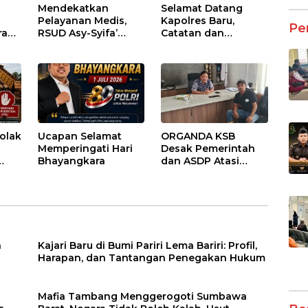
Mendekatkan
Selamat Datang
Pelayanan Medis,
Kapolres Baru,
Pe
ran
RSUD Asy-Syifa’
Catatan dan
sai
Sumbawa Barat
Harapan untuk
Gelar Sosialisasi dan
Penguatan Polres
ntu
Edukasi Kesehatan
Sumbawa Barat
di Taliwang
olak
Ucapan Selamat
ORGANDA KSB
Memperingati Hari
Desak Pemerintah
Bhayangkara
dan ASDP Atasi
an
Kemacetan Kronis di
Pelabuhan Poto
Tano
a
Kajari Baru di Bumi Pariri Lema Bariri: Profil,
Harapan, dan Tantangan Penegakan Hukum
Mafia Tambang Menggerogoti Sumbawa