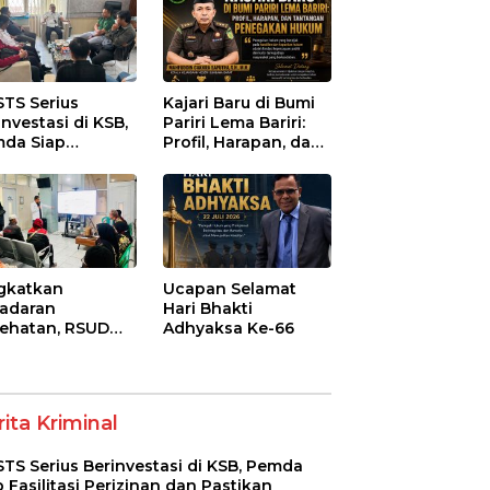
STS Serius
Kajari Baru di Bumi
investasi di KSB,
Pariri Lema Bariri:
da Siap
Profil, Harapan, dan
litasi Perizinan
Tantangan
 Pastikan
Penegakan Hukum
atuhan Regulasi
gkatkan
Ucapan Selamat
adaran
Hari Bhakti
ehatan, RSUD
Adhyaksa Ke-66
-Syifa’ KSB Gelar
yuluhan
betes Melitus
a Lansia
ita Kriminal
STS Serius Berinvestasi di KSB, Pemda
p Fasilitasi Perizinan dan Pastikan