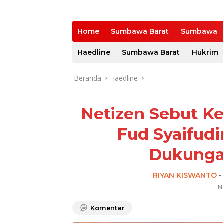
Home
Sumbawa Barat
Sumbawa
Haedline
Sumbawa Barat
Hukrim
Beranda
Haedline
Netizen Sebut K
Fud Syaifudi
Dukunga
RIYAN KISWANTO
N
Komentar