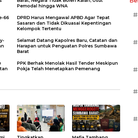
Be
s
Barat, Negara Tidak Boleh Kalah, Usut
Pemodal hingga WNA
#
e-66
DPRD Harus Mengawal APBD Agar Tepat
Sasaran dan Tidak Dikuasai Kepentingan
Kelompok Tertentu
y-
Selamat Datang Kapolres Baru, Catatan dan
#
an
Harapan untuk Penguatan Polres Sumbawa
Barat
e
PPK Berhak Menolak Hasil Tender Meskipun
#
atan
Pokja Telah Menetapkan Pemenang
#
#
umi
Tingkatkan
Mafia Tambang