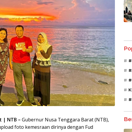
Po
#
#
#
K
#
Be
t | NTB –
Gubernur Nusa Tenggara Barat (NTB),
ngupload foto kemesraan dirinya dengan Fud