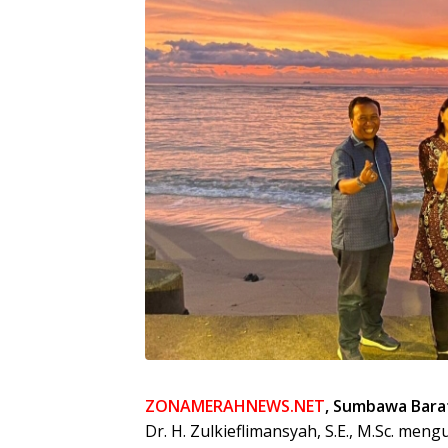
ZONAMERAHNEWS.NET
, Sumbawa Bara
Dr. H. Zulkieflimansyah, S.E., M.Sc. me