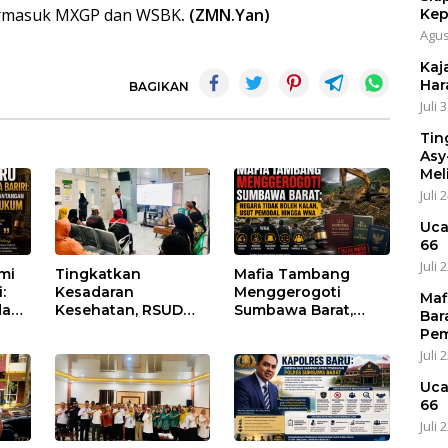
ermasuk MXGP dan WSBK
. (ZMN.Yan)
Kep
Agus
Kaja
Har
BAGIKAN
Juli 
Tin
Asy
Mel
Juli 
Uca
66
Juli 
umi
Tingkatkan
Mafia Tambang
:
Kesadaran
Menggerogoti
Maf
dan
Kesehatan, RSUD
Sumbawa Barat,
Bar
Asy-Syifa’ KSB Gelar
Negara Tidak Boleh
Pem
um
Penyuluhan
Kalah, Usut Pemodal
Juli 
Diabetes Melitus
hingga WNA
pada Lansia
Uca
66
Juli 