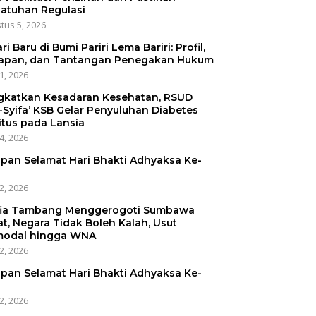
atuhan Regulasi
tus 5, 2026
ri Baru di Bumi Pariri Lema Bariri: Profil,
apan, dan Tantangan Penegakan Hukum
31, 2026
gkatkan Kesadaran Kesehatan, RSUD
-Syifa’ KSB Gelar Penyuluhan Diabetes
itus pada Lansia
24, 2026
pan Selamat Hari Bhakti Adhyaksa Ke-
22, 2026
ia Tambang Menggerogoti Sumbawa
at, Negara Tidak Boleh Kalah, Usut
odal hingga WNA
22, 2026
pan Selamat Hari Bhakti Adhyaksa Ke-
22, 2026