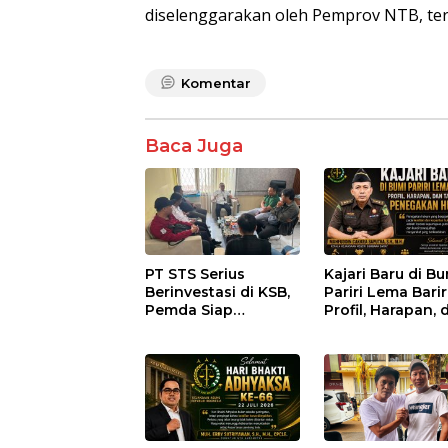
diselenggarakan oleh Pemprov NTB, t
Komentar
Baca Juga
PT STS Serius
Kajari Baru di B
Berinvestasi di KSB,
Pariri Lema Bariri
Pemda Siap
Profil, Harapan, 
Fasilitasi Perizinan
Tantangan
dan Pastikan
Penegakan Huk
Kepatuhan Regulasi