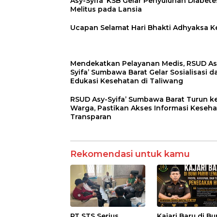
Asy-Syifa’ KSB Gelar Penyuluhan Diabete
Melitus pada Lansia
Ucapan Selamat Hari Bhakti Adhyaksa K
Mendekatkan Pelayanan Medis, RSUD As
Syifa’ Sumbawa Barat Gelar Sosialisasi d
Edukasi Kesehatan di Taliwang
RSUD Asy-Syifa’ Sumbawa Barat Turun k
Warga, Pastikan Akses Informasi Keseh
Transparan
Rekomendasi untuk kamu
PT STS Serius
Kajari Baru di B