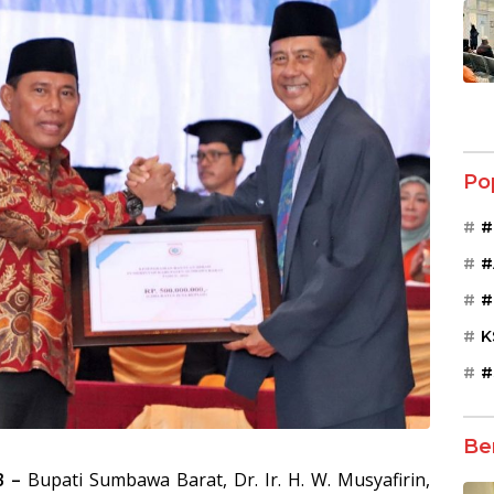
Po
#
#
#
K
#
Be
B –
Bupati Sumbawa Barat, Dr. Ir. H. W. Musyafirin,