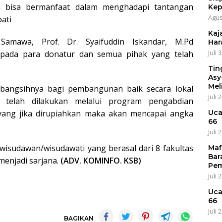
n bisa bermanfaat dalam menghadapi tantangan
Kep
Agus
pati
Kaja
 Samawa, Prof. Dr. Syaifuddin Iskandar, M.Pd
Har
Juli 
pada para donatur dan semua pihak yang telah
Tin
Asy
Mel
angsihnya bagi pembangunan baik secara lokal
Juli 
 telah dilakukan melalui program pengabdian
Uca
n yang jika dirupiahkan maka akan mencapai angka
66
Juli 
wisudawan/wisudawati yang berasal dari 8 fakultas
Maf
Bar
 menjadi sarjana.
(ADV. KOMINFO. KSB)
Pem
Juli 
Uca
66
Juli 
BAGIKAN