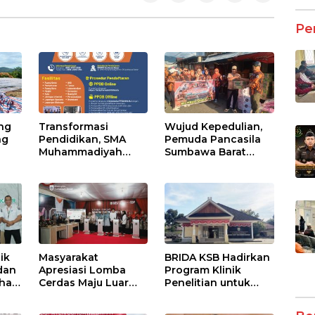
Pe
ng
Transformasi
Wujud Kepedulian,
ng
Pendidikan, SMA
Pemuda Pancasila
Muhammadiyah
Sumbawa Barat
lai
Sumbawa
Salurkan Bantuan
am
Luncurkan 4
untuk Korban
Program Unggulan
Kebakaran di Desa
untuk Siswa Baru
Kalimango
2026
ik
Masyarakat
BRIDA KSB Hadirkan
dan
Apresiasi Lomba
Program Klinik
has
Cerdas Maju Luar
Penelitian untuk
OK
Biasa, Kepala BRIDA
Dukung Riset
KSB Tegaskan
Berkualitas di