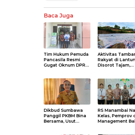
Baca Juga
Tim Hukum Pemuda
Aktivitas Tamba
Pancasila Resmi
Rakyat di Lantu
Gugat Oknum DPRD
Disorot Tajam,
KSB Terkait Skandal
Pengelolaan Dini
Ijazah Palsu!
Lemah dan Anc
Lingkungan
Dikbud Sumbawa
RS Manambai Na
Panggil PKBM Bina
Kelas, Pemprov 
Bersama, Usut
Management Ba
Dugaan Ijazah Palsu
Penyesuaian ST
Oknum DPRD KSB