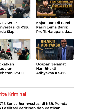
STS Serius
Kajari Baru di Bumi
investasi di KSB,
Pariri Lema Bariri:
da Siap
Profil, Harapan, dan
litasi Perizinan
Tantangan
 Pastikan
Penegakan Hukum
atuhan Regulasi
gkatkan
Ucapan Selamat
adaran
Hari Bhakti
ehatan, RSUD
Adhyaksa Ke-66
-Syifa’ KSB Gelar
yuluhan
betes Melitus
a Lansia
ita Kriminal
STS Serius Berinvestasi di KSB, Pemda
p Fasilitasi Perizinan dan Pastikan