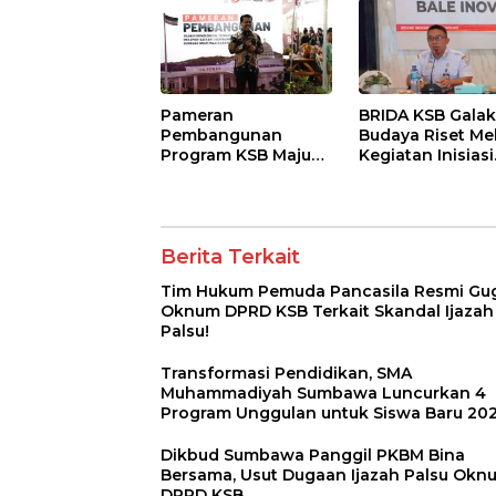
Pameran
BRIDA KSB Gala
Pembangunan
Budaya Riset Mel
Program KSB Maju
Kegiatan Inisiasi
2025 Sukses Curi
Penelitian Daer
Perhatian Publik
Berita Terkait
Tim Hukum Pemuda Pancasila Resmi Gu
Oknum DPRD KSB Terkait Skandal Ijazah
Palsu!
Transformasi Pendidikan, SMA
Muhammadiyah Sumbawa Luncurkan 4
Program Unggulan untuk Siswa Baru 20
Dikbud Sumbawa Panggil PKBM Bina
Bersama, Usut Dugaan Ijazah Palsu Okn
DPRD KSB