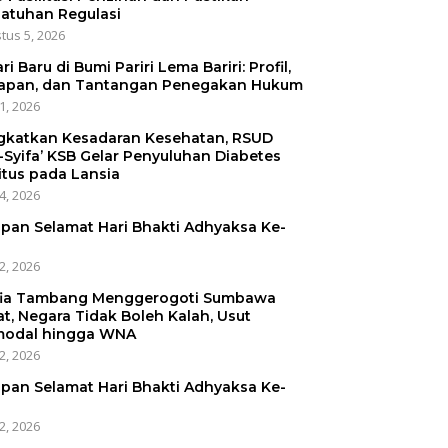
atuhan Regulasi
tus 5, 2026
ri Baru di Bumi Pariri Lema Bariri: Profil,
apan, dan Tantangan Penegakan Hukum
31, 2026
gkatkan Kesadaran Kesehatan, RSUD
-Syifa’ KSB Gelar Penyuluhan Diabetes
itus pada Lansia
24, 2026
pan Selamat Hari Bhakti Adhyaksa Ke-
22, 2026
ia Tambang Menggerogoti Sumbawa
at, Negara Tidak Boleh Kalah, Usut
odal hingga WNA
22, 2026
pan Selamat Hari Bhakti Adhyaksa Ke-
22, 2026