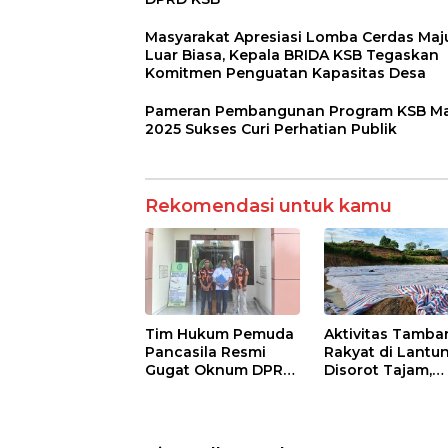
Masyarakat Apresiasi Lomba Cerdas Maj
Luar Biasa, Kepala BRIDA KSB Tegaskan
Komitmen Penguatan Kapasitas Desa
Pameran Pembangunan Program KSB Ma
2025 Sukses Curi Perhatian Publik
Rekomendasi untuk kamu
Tim Hukum Pemuda
Aktivitas Tamba
Pancasila Resmi
Rakyat di Lantu
Gugat Oknum DPRD
Disorot Tajam,
KSB Terkait Skandal
Pengelolaan Dini
Ijazah Palsu!
Lemah dan Anc
Lingkungan