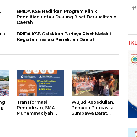
#
u
BRIDA KSB Hadirkan Program Klinik
Penelitian untuk Dukung Riset Berkualitas di
Daerah
ju
BRIDA KSB Galakkan Budaya Riset Melalui
Kegiatan Inisiasi Penelitian Daerah
IK
ng
Transformasi
Wujud Kepedulian,
ng
Pendidikan, SMA
Pemuda Pancasila
Muhammadiyah
Sumbawa Barat
lai
Sumbawa
Salurkan Bantuan
am
Luncurkan 4
untuk Korban
Program Unggulan
Kebakaran di Desa
untuk Siswa Baru
Kalimango