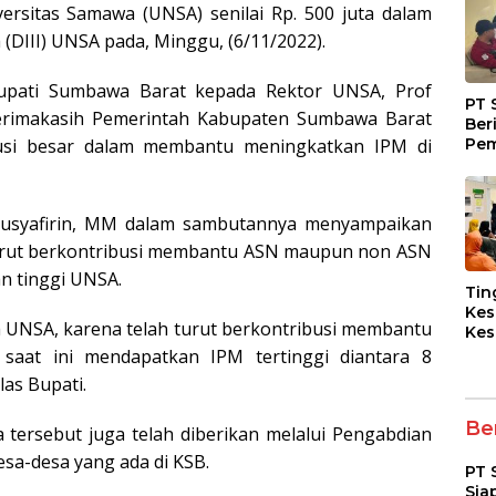
sitas Samawa (UNSA) senilai Rp. 500 juta dalam
 (DIII) UNSA pada, Minggu, (6/11/2022).
upati Sumbawa Barat kepada Rektor UNSA, Prof
PT 
terimakasih Pemerintah Kabupaten Sumbawa Barat
Ber
Pem
busi besar dalam membantu meningkatkan IPM di
Fasi
dan
Kep
 Musyafirin, MM dalam sambutannya menyampaikan
turut berkontribusi membantu ASN maupun non ASN
n tinggi UNSA.
Tin
Kes
 UNSA, karena telah turut berkontribusi membantu
Kes
Asy
saat ini mendapatkan IPM tertinggi diantara 8
Pen
las Bupati.
Dia
pad
Ber
 tersebut juga telah diberikan melalui Pengabdian
sa-desa yang ada di KSB.
PT 
Sia