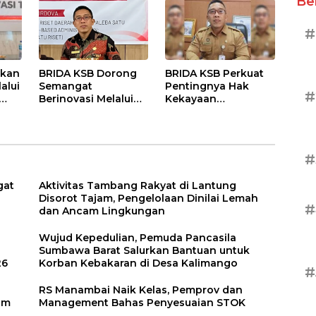
Be
Komitmen
Daerah
Penguatan
Kapasitas Desa
#
kkan
BRIDA KSB Dorong
BRIDA KSB Perkuat
alui
Semangat
Pentingnya Hak
#
Berinovasi Melalui
Kekayaan
ah
Program Anugerah
Intelektual bagi
Inovasi Daerah
Pelaku Inovasi
Daerah
#
gat
Aktivitas Tambang Rakyat di Lantung
Disorot Tajam, Pengelolaan Dinilai Lemah
#
dan Ancam Lingkungan
Wujud Kepedulian, Pemuda Pancasila
Sumbawa Barat Salurkan Bantuan untuk
26
Korban Kebakaran di Desa Kalimango
#
RS Manambai Naik Kelas, Pemprov dan
um
Management Bahas Penyesuaian STOK