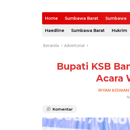
Home
Sumbawa Barat
Sumbawa
Haedline
Sumbawa Barat
Hukrim
Beranda
Advertorial
Bupati KSB Ban
Acara 
RIYAN KISWA
N
Komentar