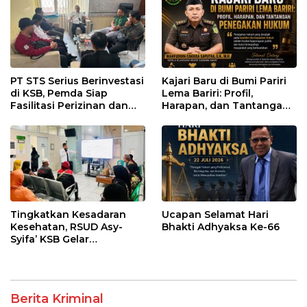
PT STS Serius Berinvestasi
Kajari Baru di Bumi Pariri
di KSB, Pemda Siap
Lema Bariri: Profil,
Fasilitasi Perizinan dan
Harapan, dan Tantangan
Pastikan Kepatuhan
Penegakan Hukum
Regulasi
Tingkatkan Kesadaran
Ucapan Selamat Hari
Kesehatan, RSUD Asy-
Bhakti Adhyaksa Ke-66
Syifa’ KSB Gelar
Penyuluhan Diabetes
Melitus pada Lansia
Berita Kriminal