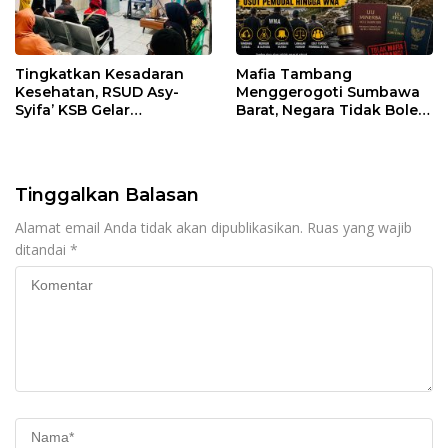
Tingkatkan Kesadaran
Mafia Tambang
Kesehatan, RSUD Asy-
Menggerogoti Sumbawa
Syifa’ KSB Gelar
Barat, Negara Tidak Boleh
Penyuluhan Diabetes
Kalah, Usut Pemodal
Melitus pada Lansia
hingga WNA
Tinggalkan Balasan
Alamat email Anda tidak akan dipublikasikan.
Ruas yang wajib
ditandai
*