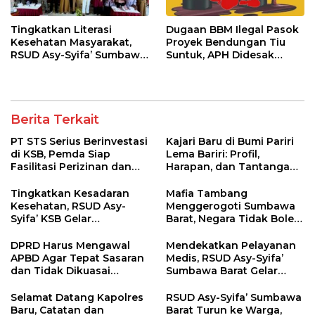
Tingkatkan Literasi
Dugaan BBM Ilegal Pasok
Kesehatan Masyarakat,
Proyek Bendungan Tiu
RSUD Asy-Syifa’ Sumbawa
Suntuk, APH Didesak
Barat Gelar Sosialisasi dan
Ambil Tindakan Tegas!
Penyuluhan Diabetes di
Kecamatan Seteluk
Berita Terkait
PT STS Serius Berinvestasi
Kajari Baru di Bumi Pariri
di KSB, Pemda Siap
Lema Bariri: Profil,
Fasilitasi Perizinan dan
Harapan, dan Tantangan
Pastikan Kepatuhan
Penegakan Hukum
Regulasi
Tingkatkan Kesadaran
Mafia Tambang
Kesehatan, RSUD Asy-
Menggerogoti Sumbawa
Syifa’ KSB Gelar
Barat, Negara Tidak Boleh
Penyuluhan Diabetes
Kalah, Usut Pemodal
Melitus pada Lansia
hingga WNA
DPRD Harus Mengawal
Mendekatkan Pelayanan
APBD Agar Tepat Sasaran
Medis, RSUD Asy-Syifa’
dan Tidak Dikuasai
Sumbawa Barat Gelar
Kepentingan Kelompok
Sosialisasi dan Edukasi
Tertentu
Kesehatan di Taliwang
Selamat Datang Kapolres
RSUD Asy-Syifa’ Sumbawa
Baru, Catatan dan
Barat Turun ke Warga,