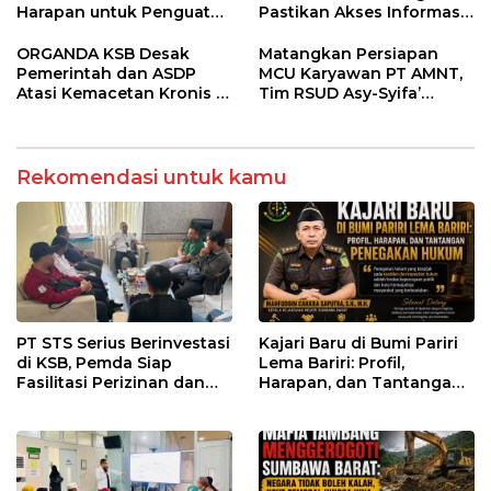
Harapan untuk Penguatan
Pastikan Akses Informasi
Polres Sumbawa Barat
Kesehatan Transparan
ORGANDA KSB Desak
Matangkan Persiapan
Pemerintah dan ASDP
MCU Karyawan PT AMNT,
Atasi Kemacetan Kronis di
Tim RSUD Asy-Syifa’
Pelabuhan Poto Tano
Kunjungi Buin Batu Clinic
Rekomendasi untuk kamu
PT STS Serius Berinvestasi
Kajari Baru di Bumi Pariri
di KSB, Pemda Siap
Lema Bariri: Profil,
Fasilitasi Perizinan dan
Harapan, dan Tantangan
Pastikan Kepatuhan
Penegakan Hukum
Regulasi