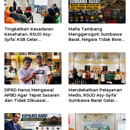
Tingkatkan Kesadaran
Mafia Tambang
Kesehatan, RSUD Asy-
Menggerogoti Sumbawa
Syifa’ KSB Gelar
Barat, Negara Tidak Boleh
Penyuluhan Diabetes
Kalah, Usut Pemodal
Melitus pada Lansia
hingga WNA
DPRD Harus Mengawal
Mendekatkan Pelayanan
APBD Agar Tepat Sasaran
Medis, RSUD Asy-Syifa’
dan Tidak Dikuasai
Sumbawa Barat Gelar
Kepentingan Kelompok
Sosialisasi dan Edukasi
Tertentu
Kesehatan di Taliwang