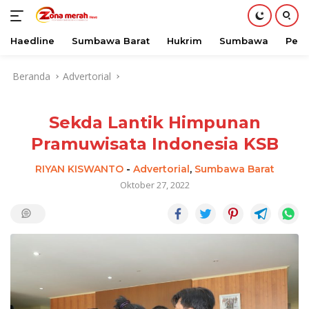
Haedline
Sumbawa Barat
Hukrim
Sumbawa
Peri
Langsung
Beranda
Advertorial
ke
konten
Sekda Lantik Himpunan
Pramuwisata Indonesia KSB
RIYAN KISWANTO
-
Advertorial
,
Sumbawa Barat
Oktober 27, 2022