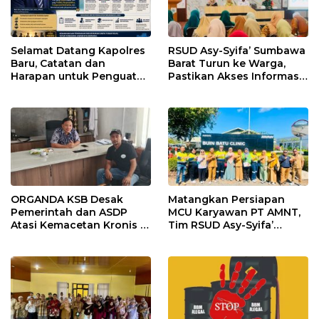
Selamat Datang Kapolres
RSUD Asy-Syifa’ Sumbawa
Baru, Catatan dan
Barat Turun ke Warga,
Harapan untuk Penguatan
Pastikan Akses Informasi
Polres Sumbawa Barat
Kesehatan Transparan
ORGANDA KSB Desak
Matangkan Persiapan
Pemerintah dan ASDP
MCU Karyawan PT AMNT,
Atasi Kemacetan Kronis di
Tim RSUD Asy-Syifa’
Pelabuhan Poto Tano
Kunjungi Buin Batu Clinic