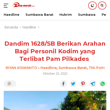
Haedline
Sumbawa Barat
Hukrim
Sumbawa
Peri
Langsung
Beranda
Haedline
ke
konten
Dandim 1628/SB Berikan Arahan
Bagi Personil Kodim yang
Terlibat Pam Pilkades
RIYAN KISWANTO
-
Haedline
,
Sumbawa Barat
,
TNI-Polri
Oktober 23, 2022