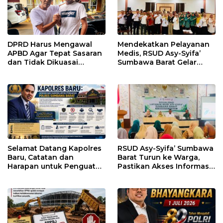
DPRD Harus Mengawal
Mendekatkan Pelayanan
APBD Agar Tepat Sasaran
Medis, RSUD Asy-Syifa’
dan Tidak Dikuasai
Sumbawa Barat Gelar
Kepentingan Kelompok
Sosialisasi dan Edukasi
Tertentu
Kesehatan di Taliwang
Selamat Datang Kapolres
RSUD Asy-Syifa’ Sumbawa
Baru, Catatan dan
Barat Turun ke Warga,
Harapan untuk Penguatan
Pastikan Akses Informasi
Polres Sumbawa Barat
Kesehatan Transparan