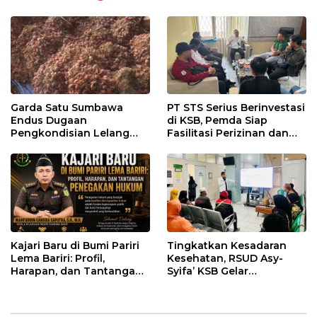
Garda Satu Sumbawa
PT STS Serius Berinvestasi
Endus Dugaan
di KSB, Pemda Siap
Pengkondisian Lelang
Fasilitasi Perizinan dan
dan Manipulasi Asal-Usul
Pastikan Kepatuhan
Benih Bawang Merah
Regulasi
senilai Rp 7,5 Miliar
Kajari Baru di Bumi Pariri
Tingkatkan Kesadaran
Lema Bariri: Profil,
Kesehatan, RSUD Asy-
Harapan, dan Tantangan
Syifa’ KSB Gelar
Penegakan Hukum
Penyuluhan Diabetes
Melitus pada Lansia